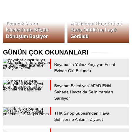
Karabük
Karaman
Kars
Ayancık Motor
Akif Manaf Hoşgörü ve
İskelesi’nde Büyük
Barış Ödülü’ne Layık
Kastamonu
Dönüşüm Başlıyor
Görüldü
Kayseri
GÜNÜN ÇOK OKUNANLARI
Kilis
Kırıkkale
Boyabat’ta Yalnız Yaşayan Esnaf
Evinde Ölü Bulundu
Kırklareli
Kırşehir
Boyabat Belediyesi AFAD Ekibi
Sahada Havza’da Selin Yaraları
Kocaeli
Sarılıyor
Konya
Kütahya
THK Sinop Şubesi’nden Hava
Şehitlerine Anlamlı Ziyaret
Malatya