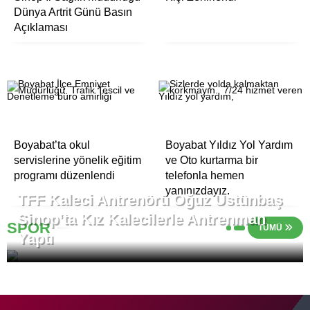
Dünya Artrit Günü Basın
Açıklaması
Boyabat’ta okul
Boyabat Yıldız Yol Yardım
servislerine yönelik eğitim
ve Oto kurtarma bir
programı düzenlendi
telefonla hemen
yanınızdayız.
TFF Kaleci Antrenörü Oğuz Üstünbaş
Sinop’ta Kız Kalecilerle Antrenman
SPOR
TÜMÜ
Yaptı