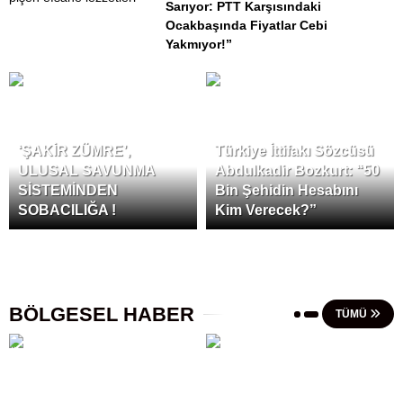
Sarıyor: PTT Karşısındaki
Ocakbaşında Fiyatlar Cebi
Yakmıyor!”
‘ŞAKİR ZÜMRE’,
Türkiye İttifakı Sözcüsü
ULUSAL SAVUNMA
Abdulkadir Bozkurt: “50
SİSTEMİNDEN
Bin Şehidin Hesabını
SOBACILIĞA !
Kim Verecek?”
BÖLGESEL HABER
TÜMÜ