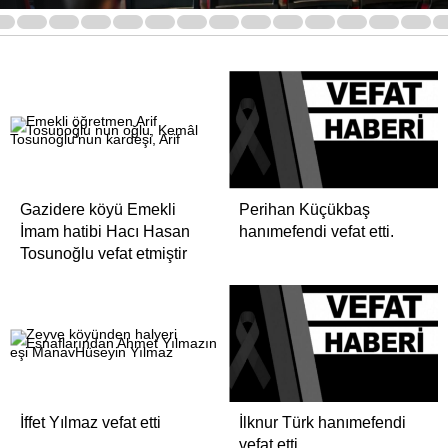
6
7
8
9
10
11
12
13
14
15
16
17
18
19
2
Gazidere köyü Emekli
Perihan Küçükbaş
İmam hatibi Hacı Hasan
hanımefendi vefat etti.
Tosunoğlu vefat etmiştir
İffet Yılmaz vefat etti
İlknur Türk hanımefendi
vefat etti.