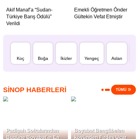
Bingöl
Akif Manaf’a “Sudan-
Emekli Öğretmen Ônder
Türkiye Barış Ödülü”
Gültekin Vefat Etmiştir
Bitlis
Verildi
Bolu
Burdur
Bursa
Koç
Boğa
İkizler
Yengeç
Aslan
B
Çanakkale
Çankırı
Çorum
SİNOP HABERLERİ
TÜMÜ
Denizli
Diyarbakır
Düzce
Edirne
Padişah Sofralarından
Boyabat Bengübelen
Elazığ
Bugüne Boyabat’ın En
köyünden Firdes Uçar