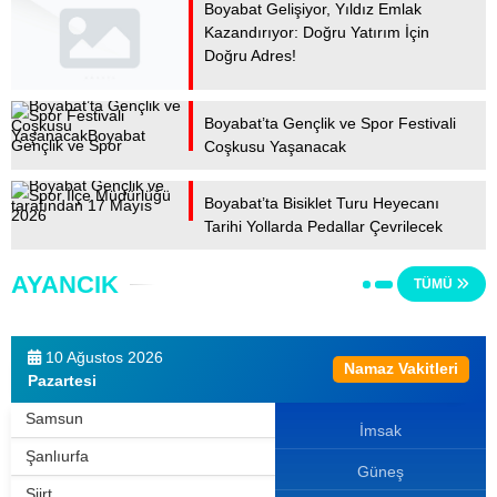
Manisa
Boyabat Gelişiyor, Yıldız Emlak
Kazandırıyor: Doğru Yatırım İçin
Mardin
Doğru Adres!
Mersin
Muğla
Boyabat’ta Gençlik ve Spor Festivali
Coşkusu Yaşanacak
Muş
Nevşehir
Boyabat’ta Bisiklet Turu Heyecanı
Tarihi Yollarda Pedallar Çevrilecek
Niğde
Ordu
AYANCIK
TÜMÜ
Osmaniye
Rize
10 Ağustos 2026
Namaz Vakitleri
Sakarya
Pazartesi
Samsun
İmsak
Şanlıurfa
Güneş
Siirt