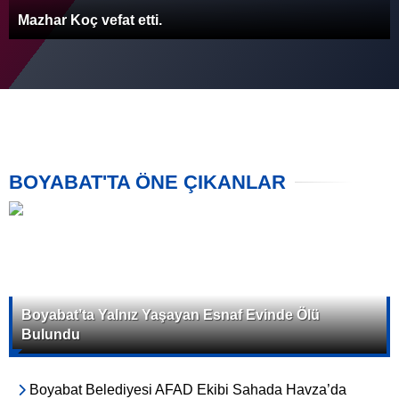
Mazhar Koç vefat etti.
BOYABAT'TA ÖNE ÇIKANLAR
Boyabat’ta Yalnız Yaşayan Esnaf Evinde Ölü
Bulundu
Boyabat Belediyesi AFAD Ekibi Sahada Havza’da