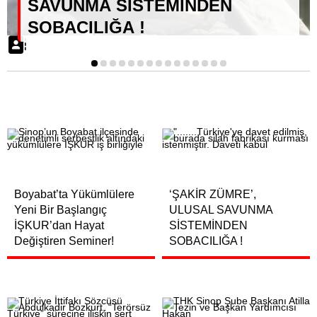
SAVUNMA SİSTEMİNDEN
SOBACILIĞA !
1
2
3
4
5
6
7
8
9
10
11
12
13
14
15
Boyabat’ta Yükümlülere
‘ŞAKİR ZÜMRE’,
Yeni Bir Başlangıç
ULUSAL SAVUNMA
İŞKUR’dan Hayat
SİSTEMİNDEN
Değiştiren Seminer!
SOBACILIĞA !