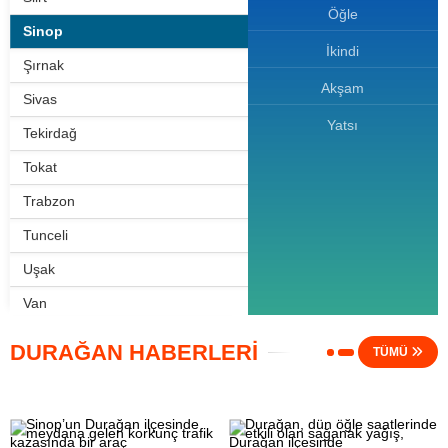
Öğle
Sinop
İkindi
Şırnak
Akşam
Sivas
Yatsı
Tekirdağ
Tokat
Trabzon
Tunceli
Uşak
Van
Yalova
DURAĞAN HABERLERİ
TÜMÜ
Yozgat
Zonguldak