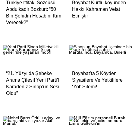
Türkiye İttifakı Sözcüsü
Boyabat Kurtlu köyünden
Ağrı
Abdulkadir Bozkurt: “50
Hakkı Kahraman Vefat
Bin Şehidin Hesabını Kim
Etmiştir
Aksaray
Verecek?”
Amasya
Ankara
Antalya
Ardahan
Artvin
“21. Yüzyılda Şebeke
Boyabat’ta 5 Köyden
Aydın
Arama Çilesi! Yeni Parti’li
Siyasilere Ve Yetkililere
Karadeniz Sinop’un Sesi
‘Yol’ Sitemi!
Balıkesir
Oldu”
Bartın
Batman
Bayburt
Bilecik