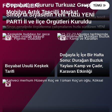
Boyabat’ın Gururu Turkuaz Grup
FOTO GALERİ
TÜMÜ
Mobilya Artık Tescilli Marka!
Sinop’ta Siyasetin Yeni Yüzü YENİ
PARTİ İl ve İlçe Örgütleri Kuruldu
Doğayla İç İçe Bir Hafta
Sonu: Durağan Buzluk
Boyabat Usulü Keşkek
Yaylası Kamp ve Çadır,
Tarifi
Karavan Etkinliği