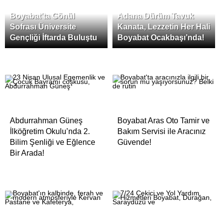
Boyabat’ta Gönül
Adana Dürüm Tavuk
Sofrası Üniversite
Kanata, Lezzetin Her Hali
Gençliği İftarda Buluştu
Boyabat Ocakbaşı’nda!
Abdurrahman Güneş
Boyabat Aras Oto Tamir ve
İlköğretim Okulu’nda 2.
Bakım Servisi ile Aracınız
Bilim Şenliği ve Eğlence
Güvende!
Bir Arada!