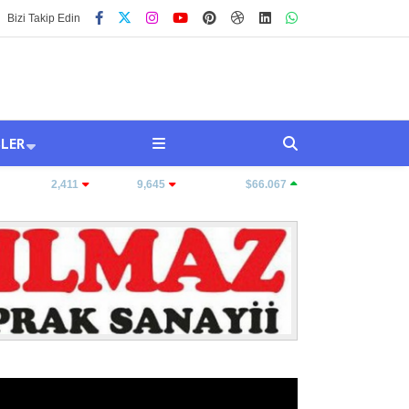
Bizi Takip Edin
SLER
ALTIN:
2,411
BIST:
9,645
BITCOIN:
$66.067