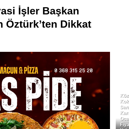
yasi İşler Başkan
 Öztürk’ten Dikkat
Köz
Kok
Sar
Kar
Oca
Fiya