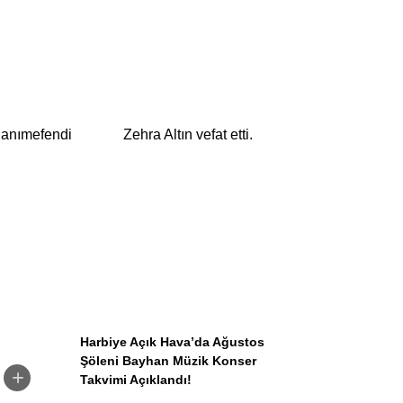
WhatsApp İhbar
Hattı
 hanımefendi
Zehra Altın vefat etti.
Facebook
Instagram
Harbiye Açık Hava’da Ağustos
Youtube
Şöleni Bayhan Müzik Konser
Takvimi Açıklandı!