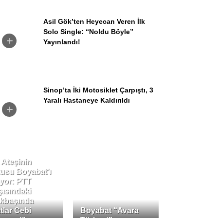
Asil Gök’ten Heyecan Veren İlk
Solo Single: “Noldu Böyle”
Yayınlandı!
Sinop’ta İki Motosiklet Çarpıştı, 3
Yaralı Hastaneye Kaldırıldı
 Ateşinin
usu Boyabat’ı
ıyor: PTT
şısındaki
kbaşında
tlar Cebi
Boyabat “Avara