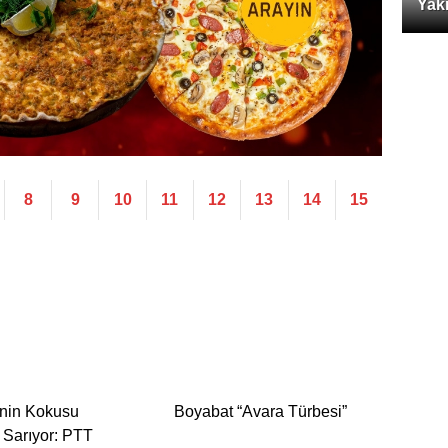
Yak
8
9
10
11
12
13
14
15
inin Kokusu
Boyabat “Avara Türbesi”
 Sarıyor: PTT