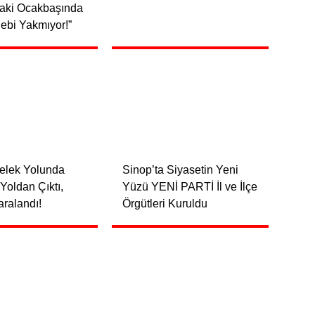
daki Ocakbaşında
Cebi Yakmıyor!”
felek Yolunda
Sinop’ta Siyasetin Yeni
Yoldan Çıktı,
Yüzü YENİ PARTİ İl ve İlçe
ralandı!
Örgütleri Kuruldu