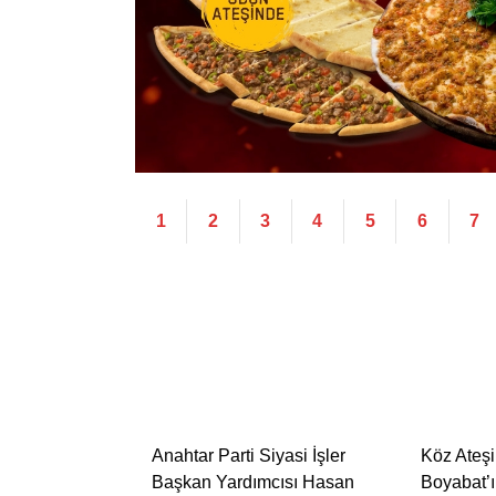
1
2
3
4
5
6
7
Anahtar Parti Siyasi İşler
Köz Ateş
Başkan Yardımcısı Hasan
Boyabat’ı