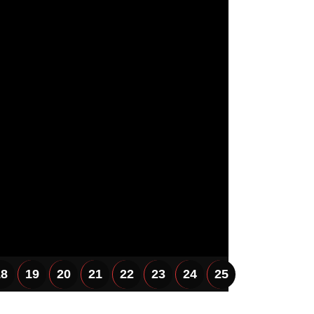
Sinop
Siyaset
Genel
Spor
Servisler
18
19
20
21
22
23
24
25