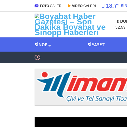
18.7
°
SI
FOTO
GALERİ
VİDEO
GALERİ
DO
32,59
SINOP
SIYASET