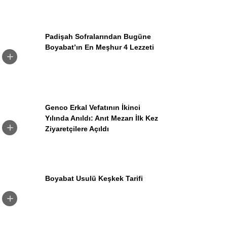
Pinterest
Dribbble
Padişah Sofralarından Bugüne
Boyabat’ın En Meşhur 4 Lezzeti
LinkedIn
Genco Erkal Vefatının İkinci
Yılında Anıldı: Anıt Mezarı İlk Kez
Ziyaretçilere Açıldı
Boyabat Usulü Keşkek Tarifi