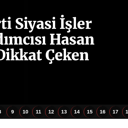
i Siyasi İşler
dımcısı Hasan
Dikkat Çeken
8
9
10
11
12
13
14
15
16
17