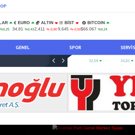
NOP
LAR
EURO
ALTIN
BİST
BITCOIN
34,81
2,411
9,645
$66.067
%0,25
%0,43
%-0,90
%-0,50
%0,24
GENEL
SPOR
SERVI
DOLAR:
32,59
EURO:
34,81