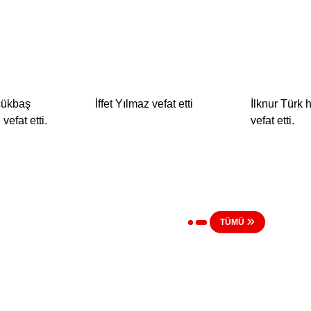
çükbaş
İffet Yılmaz vefat etti
İlknur Türk
vefat etti.
vefat etti.
TÜMÜ