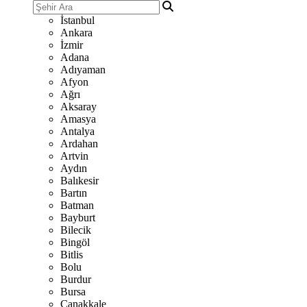
İstanbul
Ankara
İzmir
Adana
Adıyaman
Afyon
Ağrı
Aksaray
Amasya
Antalya
Ardahan
Artvin
Aydın
Balıkesir
Bartın
Batman
Bayburt
Bilecik
Bingöl
Bitlis
Bolu
Burdur
Bursa
Çanakkale