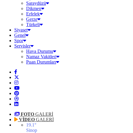
Saraydüzü
Dikmen
Erfelek
Gerze
Türkeli
Siyaset
Genel
Spor
Servisler
Hava Durumu
Namaz Vakitleri
Puan Durumları
FOTO
GALERİ
VİDEO
GALERİ
19.1
°
Sinop