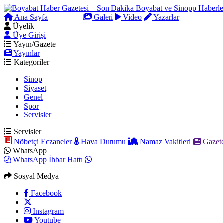
Ana Sayfa
Arama
Galeri
Video
Yazarlar
Üyelik
Üye Girişi
Yayın/Gazete
Yayınlar
Kategoriler
Sinop
Siyaset
Genel
Spor
Servisler
Servisler
Nöbetçi Eczaneler
Hava Durumu
Namaz Vakitleri
Gazete
WhatsApp
WhatsApp İhbar Hattı
Sosyal Medya
Facebook
Instagram
Youtube