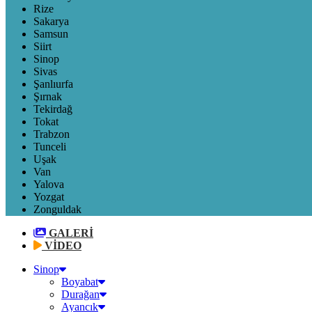
Rize
Sakarya
Samsun
Siirt
Sinop
Sivas
Şanlıurfa
Şırnak
Tekirdağ
Tokat
Trabzon
Tunceli
Uşak
Van
Yalova
Yozgat
Zonguldak
GALERİ
VİDEO
Sinop
Boyabat
Durağan
Ayancık