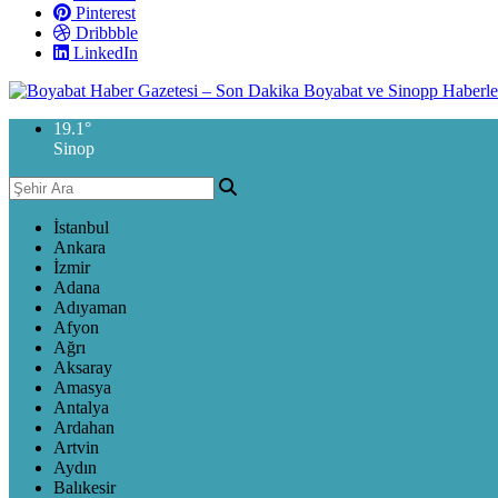
Pinterest
Dribbble
LinkedIn
19.1
°
Sinop
İstanbul
Ankara
İzmir
Adana
Adıyaman
Afyon
Ağrı
Aksaray
Amasya
Antalya
Ardahan
Artvin
Aydın
Balıkesir