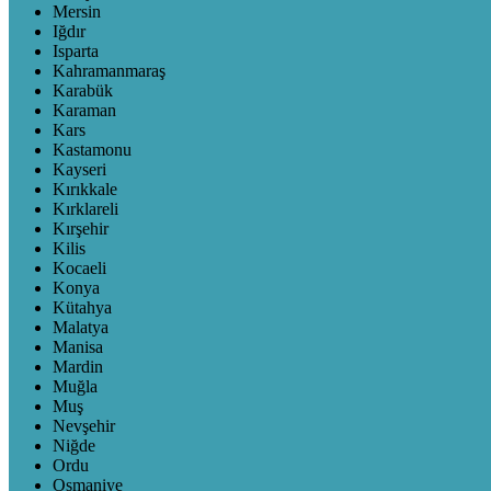
Mersin
Iğdır
Isparta
Kahramanmaraş
Karabük
Karaman
Kars
Kastamonu
Kayseri
Kırıkkale
Kırklareli
Kırşehir
Kilis
Kocaeli
Konya
Kütahya
Malatya
Manisa
Mardin
Muğla
Muş
Nevşehir
Niğde
Ordu
Osmaniye