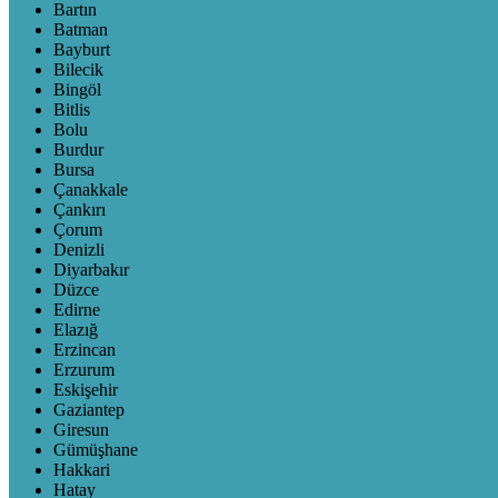
Bartın
Batman
Bayburt
Bilecik
Bingöl
Bitlis
Bolu
Burdur
Bursa
Çanakkale
Çankırı
Çorum
Denizli
Diyarbakır
Düzce
Edirne
Elazığ
Erzincan
Erzurum
Eskişehir
Gaziantep
Giresun
Gümüşhane
Hakkari
Hatay