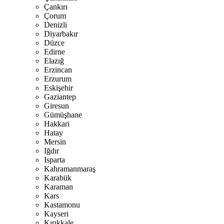
Çankırı
Çorum
Denizli
Diyarbakır
Düzce
Edirne
Elazığ
Erzincan
Erzurum
Eskişehir
Gaziantep
Giresun
Gümüşhane
Hakkari
Hatay
Mersin
Iğdır
Isparta
Kahramanmaraş
Karabük
Karaman
Kars
Kastamonu
Kayseri
Kırıkkale