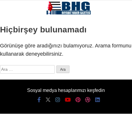
23.2
°
SINOP
Hiçbirşey bulunamadı
GALERİ
VİDEO
Görünüşe göre aradığınızı bulamıyoruz. Arama formunu
SINOP
kullanarak deneyebilirsiniz.
SIYASET
Arama:
GENEL
SPOR
Sosyal medya hesaplarımızı keşfedin
SERVISLER