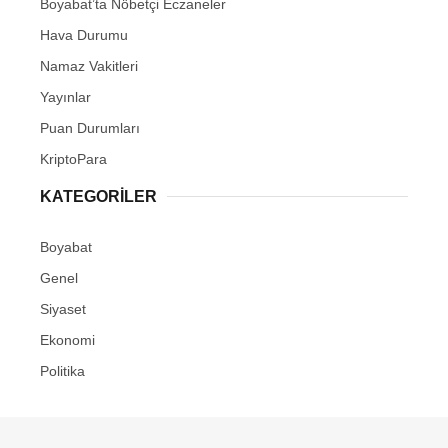
Boyabat’ta Nöbetçi Eczaneler
Youtube
Hava Durumu
Pinterest
Namaz Vakitleri
Yayınlar
Dribbble
Puan Durumları
KriptoPara
LinkedIn
KATEGORILER
Boyabat
Genel
Siyaset
Ekonomi
Politika