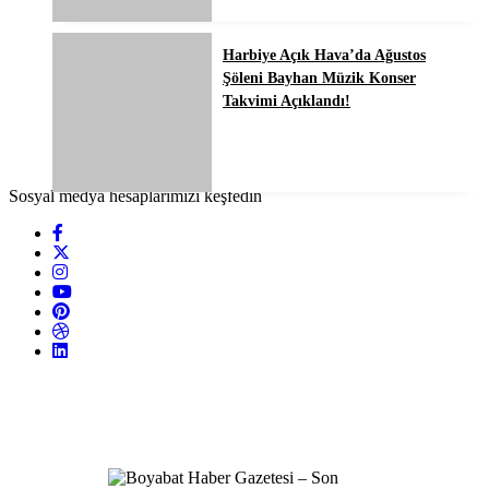
Harbiye Açık Hava’da Ağustos
Şöleni Bayhan Müzik Konser
Takvimi Açıklandı!
Sosyal medya hesaplarımızı keşfedin