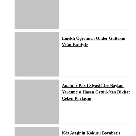
Emekli Öğretmen Ônder Gültekin
Vefat Etmiştir
Anahtar Parti Siyasi İşler Başkan
Yardımcısı Hasan Öztürk’ten Dikkat
Çeken Paylaşım
Köz Ateşinin Kokusu Boyabat’ı