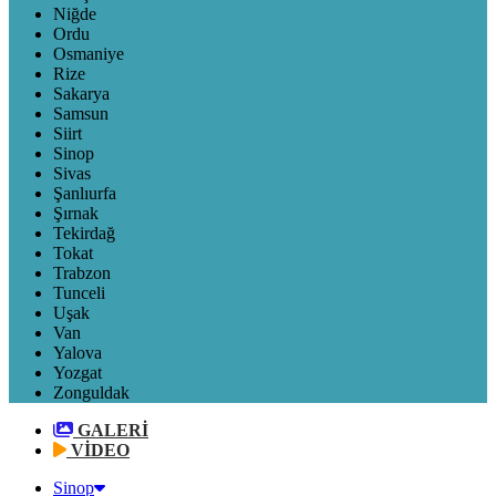
Niğde
Ordu
Osmaniye
Rize
Sakarya
Samsun
Siirt
Sinop
Sivas
Şanlıurfa
Şırnak
Tekirdağ
Tokat
Trabzon
Tunceli
Uşak
Van
Yalova
Yozgat
Zonguldak
GALERİ
VİDEO
Sinop