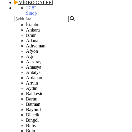
VİDEO
GALERİ
17.8
°
Sinop
İstanbul
Ankara
İzmir
Adana
Adıyaman
Afyon
Ağrı
Aksaray
Amasya
Antalya
Ardahan
Artvin
Aydın
Balıkesir
Bartın
Batman
Bayburt
Bilecik
Bingöl
Bitlis
Bolu