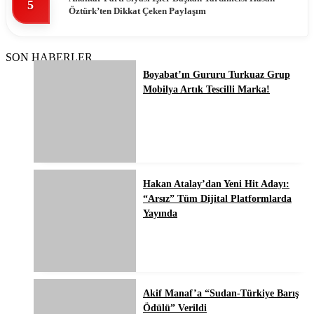
5
Öztürk’ten Dikkat Çeken Paylaşım
SON HABERLER
Boyabat’ın Gururu Turkuaz Grup
Mobilya Artık Tescilli Marka!
Hakan Atalay’dan Yeni Hit Adayı:
“Arsız” Tüm Dijital Platformlarda
Yayında
Akif Manaf’a “Sudan-Türkiye Barış
Ödülü” Verildi