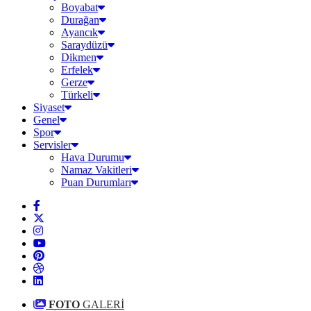
Boyabat
Durağan
Ayancık
Saraydüzü
Dikmen
Erfelek
Gerze
Türkeli
Siyaset
Genel
Spor
Servisler
Hava Durumu
Namaz Vakitleri
Puan Durumları
FOTO
GALERİ