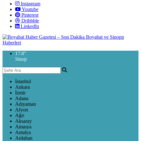
Instagram
Youtube
Pinterest
Dribbble
LinkedIn
17.8
°
Sinop
İstanbul
Ankara
İzmir
Adana
Adıyaman
Afyon
Ağrı
Aksaray
Amasya
Antalya
Ardahan