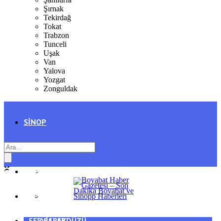
Şırnak
Tekirdağ
Tokat
Trabzon
Tunceli
Uşak
Van
Yalova
Yozgat
Zonguldak
SINOP
SIYASET
BOYABAT
GENEL
DURAĞAN
SPOR
AYANCIK
SERVISLER
SARAYDÜZÜ