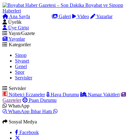
Ana Sayfa
Arama
Galeri
Video
Yazarlar
Üyelik
Üye Girişi
Yayın/Gazete
Yayınlar
Kategoriler
Sinop
Siyaset
Genel
Spor
Servisler
Servisler
Nöbetçi Eczaneler
Hava Durumu
Namaz Vakitleri
Gazeteler
Puan Durumu
WhatsApp
WhatsApp İhbar Hattı
Sosyal Medya
Facebook