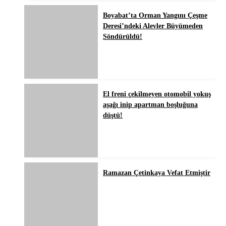
Boyabat’ta Orman Yangını Çeşme
Deresi’ndeki Alevler Büyümeden
Söndürüldü!
El freni çekilmeyen otomobil yokuş
aşağı inip apartman boşluğuna
düştü!
Ramazan Çetinkaya Vefat Etmiştir