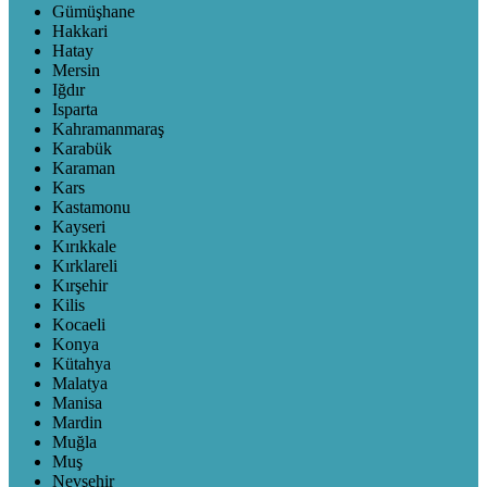
Gümüşhane
Hakkari
Hatay
Mersin
Iğdır
Isparta
Kahramanmaraş
Karabük
Karaman
Kars
Kastamonu
Kayseri
Kırıkkale
Kırklareli
Kırşehir
Kilis
Kocaeli
Konya
Kütahya
Malatya
Manisa
Mardin
Muğla
Muş
Nevşehir