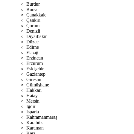
Burdur
Bursa
Çanakkale
Çankırı
Çorum
Denizli
Diyarbakır
Düzce
Edirne
Elazığ
Erzincan
Erzurum
Eskişehir
Gaziantep
Giresun
Gümüşhane
Hakkari
Hatay
Mersin
Iğdır
Isparta
Kahramanmaraş
Karabük
Karaman
Kars