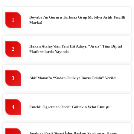
Boyabat’ın Gururu Turkuaz Grup Mobilya Artık Tescilli
1
Marka!
Hakan Atalay’dan Yeni Hit Adayı: “Arsız” Tüm Dijital
2
Platformlarda Yayında
3
Akif Manaf’a “Sudan-Türkiye Barış Ödülü” Verildi
4
Emekli Öğretmen Ônder Gültekin Vefat Etmiştir
Anahtar Parti Siyasi İşler Başkan Yardımcısı Hasan