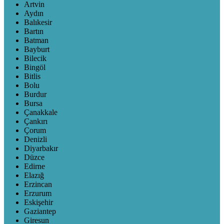
Artvin
Aydın
Balıkesir
Bartın
Batman
Bayburt
Bilecik
Bingöl
Bitlis
Bolu
Burdur
Bursa
Çanakkale
Çankırı
Çorum
Denizli
Diyarbakır
Düzce
Edirne
Elazığ
Erzincan
Erzurum
Eskişehir
Gaziantep
Giresun