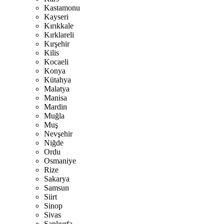
Kastamonu
Kayseri
Kırıkkale
Kırklareli
Kırşehir
Kilis
Kocaeli
Konya
Kütahya
Malatya
Manisa
Mardin
Muğla
Muş
Nevşehir
Niğde
Ordu
Osmaniye
Rize
Sakarya
Samsun
Siirt
Sinop
Sivas
Şanlıurfa