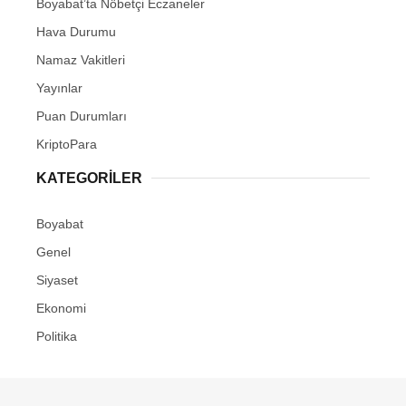
Boyabat’ta Nöbetçi Eczaneler
Youtube
Hava Durumu
Pinterest
Namaz Vakitleri
Yayınlar
Dribbble
Puan Durumları
KriptoPara
LinkedIn
KATEGORILER
Boyabat
Genel
Siyaset
Ekonomi
Politika