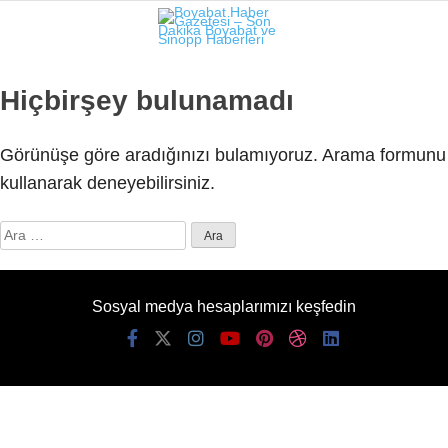
26.6
°
SINOP
Hiçbirşey bulunamadı
GALERİ
VİDEO
Görünüşe göre aradığınızı bulamıyoruz. Arama formunu
SINOP
kullanarak deneyebilirsiniz.
SIYASET
Arama:
GENEL
SPOR
Sosyal medya hesaplarımızı keşfedin
SERVISLER