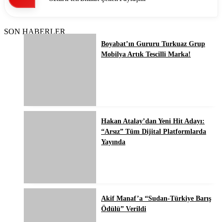
SON HABERLER
Boyabat’ın Gururu Turkuaz Grup
Mobilya Artık Tescilli Marka!
Hakan Atalay’dan Yeni Hit Adayı:
“Arsız” Tüm Dijital Platformlarda
Yayında
Akif Manaf’a “Sudan-Türkiye Barış
Ödülü” Verildi