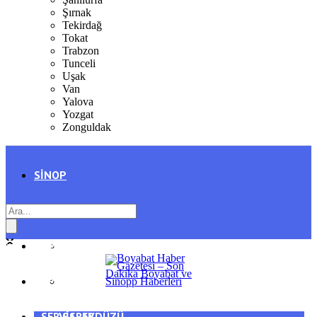
Şırnak
Tekirdağ
Tokat
Trabzon
Tunceli
Uşak
Van
Yalova
Yozgat
Zonguldak
SINOP
SIYASET
BOYABAT
GENEL
DURAĞAN
SPOR
AYANCIK
SERVISLER
SARAYDÜZÜ