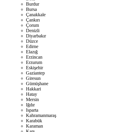
Burdur
Bursa
Çanakkale
Çankırı
Çorum
Denizli
Diyarbakır
Düzce
Edirne
Elazığ
Erzincan
Erzurum
Eskişehir
Gaziantep
Giresun
Gümüşhane
Hakkari
Hatay
Mersin
Iğdır
Isparta
Kahramanmaraş
Karabük
Karaman
Kars