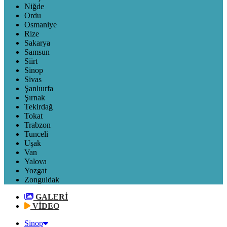
Niğde
Ordu
Osmaniye
Rize
Sakarya
Samsun
Siirt
Sinop
Sivas
Şanlıurfa
Şırnak
Tekirdağ
Tokat
Trabzon
Tunceli
Uşak
Van
Yalova
Yozgat
Zonguldak
GALERİ
VİDEO
Sinop