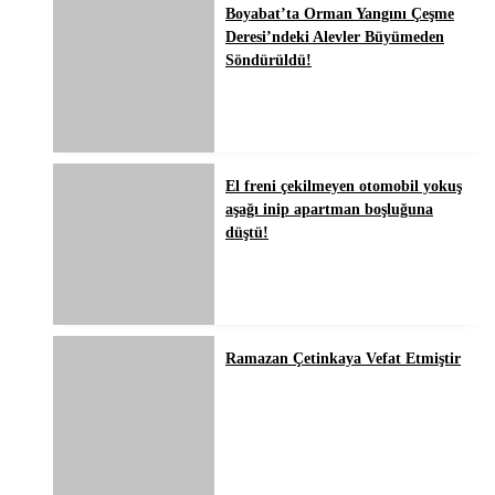
Boyabat’ta Orman Yangını Çeşme
Deresi’ndeki Alevler Büyümeden
Söndürüldü!
El freni çekilmeyen otomobil yokuş
aşağı inip apartman boşluğuna
düştü!
Ramazan Çetinkaya Vefat Etmiştir