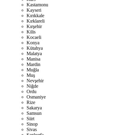
Kastamonu
Kayseri
Kırıkkale
Kırklareli
Kırşehir
Kilis
Kocaeli
Konya
Kütahya
Malatya
Manisa
Mardin
Muğla
Muş
Nevşehir
Niğde
Ordu
Osmaniye
Rize
Sakarya
Samsun
Siirt
Sinop
Sivas
Şanlıurfa