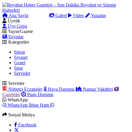
Ana Sayfa
Arama
Galeri
Video
Yazarlar
Üyelik
Üye Girişi
Yayın/Gazete
Yayınlar
Kategoriler
Sinop
Siyaset
Genel
Spor
Servisler
Servisler
Nöbetçi Eczaneler
Hava Durumu
Namaz Vakitleri
Gazeteler
Puan Durumu
WhatsApp
WhatsApp İhbar Hattı
Sosyal Medya
Facebook