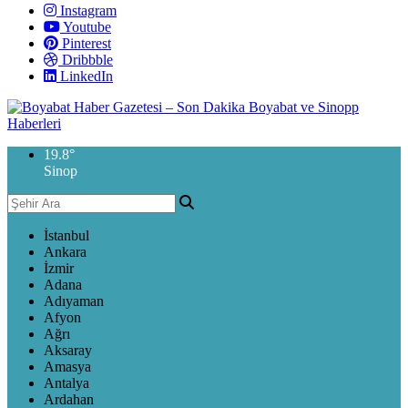
Instagram
Youtube
Pinterest
Dribbble
LinkedIn
19.8
°
Sinop
İstanbul
Ankara
İzmir
Adana
Adıyaman
Afyon
Ağrı
Aksaray
Amasya
Antalya
Ardahan