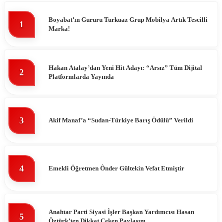
Boyabat’ın Gururu Turkuaz Grup Mobilya Artık Tescilli
1
Marka!
Hakan Atalay’dan Yeni Hit Adayı: “Arsız” Tüm Dijital
2
Platformlarda Yayında
3
Akif Manaf’a “Sudan-Türkiye Barış Ödülü” Verildi
4
Emekli Öğretmen Ônder Gültekin Vefat Etmiştir
Anahtar Parti Siyasi İşler Başkan Yardımcısı Hasan
5
Öztürk’ten Dikkat Çeken Paylaşım