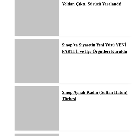
Yoldan Çıktı, Sürücü Yaralandı!
Sinop’ta Siyasetin Yeni Yüzü YENİ
PARTİ İl ve İlçe Örgütleri Kuruldu
Sinop Aynalı Kadın (Sultan Hatun)
Türbesi