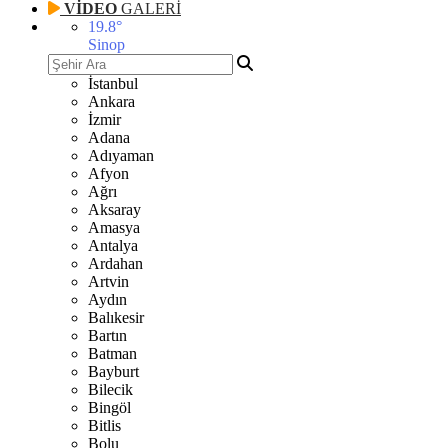
VİDEO
GALERİ
19.8
°
Sinop
İstanbul
Ankara
İzmir
Adana
Adıyaman
Afyon
Ağrı
Aksaray
Amasya
Antalya
Ardahan
Artvin
Aydın
Balıkesir
Bartın
Batman
Bayburt
Bilecik
Bingöl
Bitlis
Bolu