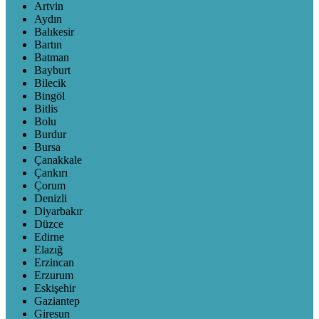
Artvin
Aydın
Balıkesir
Bartın
Batman
Bayburt
Bilecik
Bingöl
Bitlis
Bolu
Burdur
Bursa
Çanakkale
Çankırı
Çorum
Denizli
Diyarbakır
Düzce
Edirne
Elazığ
Erzincan
Erzurum
Eskişehir
Gaziantep
Giresun