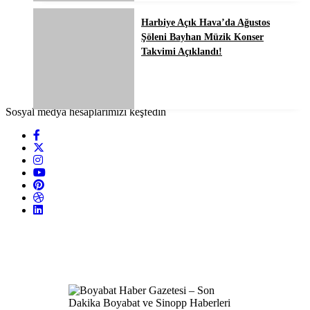
Harbiye Açık Hava’da Ağustos
Şöleni Bayhan Müzik Konser
Takvimi Açıklandı!
Sosyal medya hesaplarımızı keşfedin