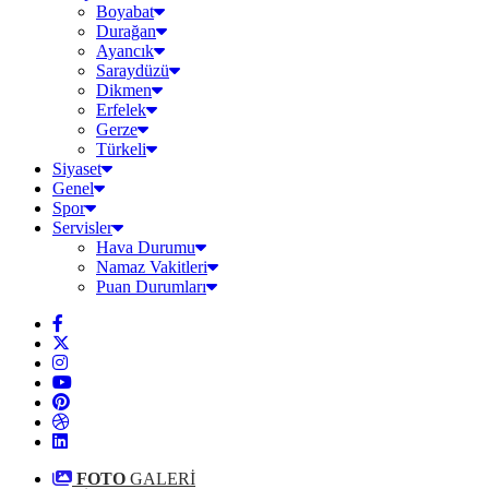
Boyabat
Durağan
Ayancık
Saraydüzü
Dikmen
Erfelek
Gerze
Türkeli
Siyaset
Genel
Spor
Servisler
Hava Durumu
Namaz Vakitleri
Puan Durumları
FOTO
GALERİ