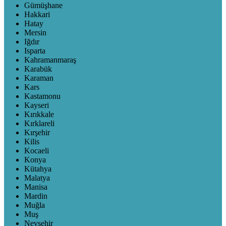
Gümüşhane
Hakkari
Hatay
Mersin
Iğdır
Isparta
Kahramanmaraş
Karabük
Karaman
Kars
Kastamonu
Kayseri
Kırıkkale
Kırklareli
Kırşehir
Kilis
Kocaeli
Konya
Kütahya
Malatya
Manisa
Mardin
Muğla
Muş
Nevşehir