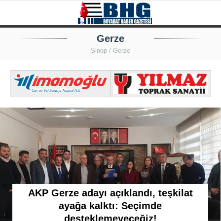
20.7
°
SINOP
Gerze
Sinop / Gerze
GALERİ
VİDEO
SINOP
SIYASET
GENEL
SPOR
SERVISLER
AKP Gerze adayı açıklandı, teşkilat
ayağa kalktı: Seçimde
desteklemeyeceğiz!