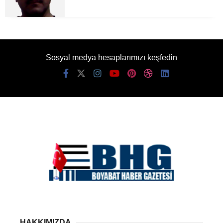
Sosyal medya hesaplarımızı keşfedin
HAKKIMIZDA