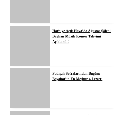
Harbiye Açık Hava’da Ağustos Şöleni
Bayhan Müzik Konser Takvimi
Açıklandı!
Padişah Sofralarından Bugüne
Boyabat’ın En Meşhur 4 Lezzeti