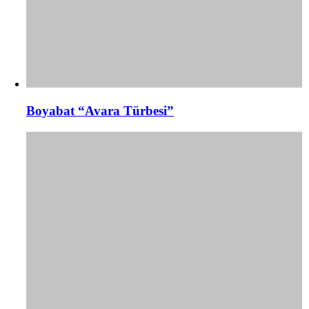
Boyabat “Avara Türbesi”