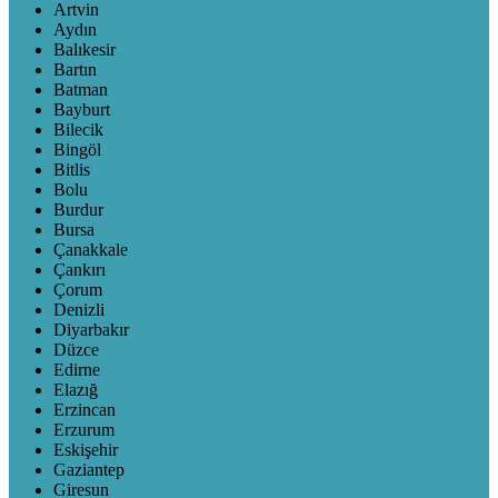
Artvin
Aydın
Balıkesir
Bartın
Batman
Bayburt
Bilecik
Bingöl
Bitlis
Bolu
Burdur
Bursa
Çanakkale
Çankırı
Çorum
Denizli
Diyarbakır
Düzce
Edirne
Elazığ
Erzincan
Erzurum
Eskişehir
Gaziantep
Giresun