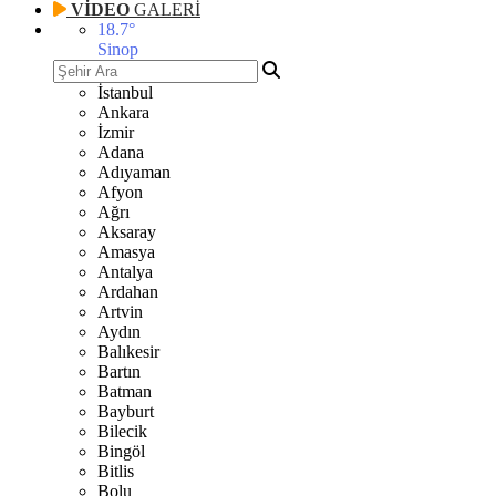
VİDEO
GALERİ
18.7
°
Sinop
İstanbul
Ankara
İzmir
Adana
Adıyaman
Afyon
Ağrı
Aksaray
Amasya
Antalya
Ardahan
Artvin
Aydın
Balıkesir
Bartın
Batman
Bayburt
Bilecik
Bingöl
Bitlis
Bolu