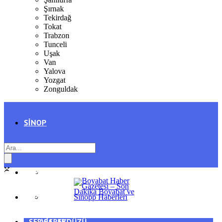
Şırnak
Tekirdağ
Tokat
Trabzon
Tunceli
Uşak
Van
Yalova
Yozgat
Zonguldak
SINOP
SIYASET
BOYABAT
GENEL
DURAĞAN
SPOR
AYANCIK
SERVISLER
SARAYDÜZÜ