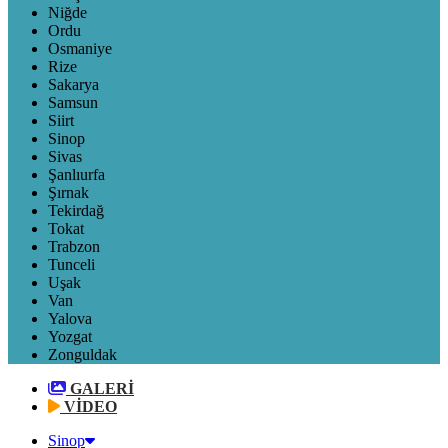
Niğde
Ordu
Osmaniye
Rize
Sakarya
Samsun
Siirt
Sinop
Sivas
Şanlıurfa
Şırnak
Tekirdağ
Tokat
Trabzon
Tunceli
Uşak
Van
Yalova
Yozgat
Zonguldak
GALERİ
VİDEO
Sinop