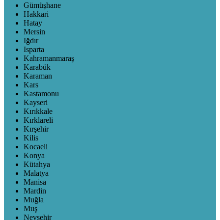
Gümüşhane
Hakkari
Hatay
Mersin
Iğdır
Isparta
Kahramanmaraş
Karabük
Karaman
Kars
Kastamonu
Kayseri
Kırıkkale
Kırklareli
Kırşehir
Kilis
Kocaeli
Konya
Kütahya
Malatya
Manisa
Mardin
Muğla
Muş
Nevşehir