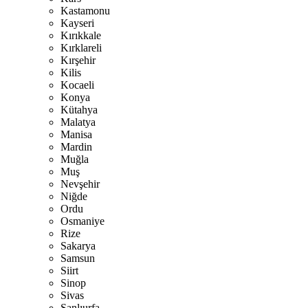
Kastamonu
Kayseri
Kırıkkale
Kırklareli
Kırşehir
Kilis
Kocaeli
Konya
Kütahya
Malatya
Manisa
Mardin
Muğla
Muş
Nevşehir
Niğde
Ordu
Osmaniye
Rize
Sakarya
Samsun
Siirt
Sinop
Sivas
Şanlıurfa