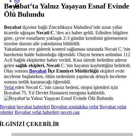
Boyabat’ta Yalnız Yaşayan Esnaf Evinde
Ölü Bulundu
Boyabat
ilçesine bağlı Zincirlikuyu Mahallesi’nde uzun yıllar
ticaretle uğraşan
Necati C
.’den acı haber geldi. Edinilen bilgilere
göre, çevre esnafların yaklaşık 2-3 gündür kendisini görememesi
üzerine durum aile yakınlarına bildirildi.
Yakınlarının eve giderek kontrol sağlaması sırasında Necati C.’nin
hareketsiz halde bulunduğu öğrenildi. Olayın hemen ardından 112
Acil Sağlık ekiplerine haber verildi. Kısa sürede belirtilen adrese
gelen
sağlık ekipleri, Necati
C.’nin hayatını kaybettiğini belirledi.
Olay sonrası
Boyabat
İlçe Emniyet Müdürlüğü
ekipleri evde
inceleme başlatırken, ölüm nedeninin yapılacak detaylı inceleme
sonrası netlik kazanacağı öğrenildi.
Vefat
eden Necati C.’nin cansız bedeni, otopsi işlemleri için
Boyabat 75. Yıl Devlet Hastanesi morguna kaldırıldı.
Boyabat
boyabat haberleri
Boyabat sondakika vefat
Boyabat vefat
edenler
Boyabat vefat haberleri
neceti can
İLGİNİZİ
ÇEKEBİLİR