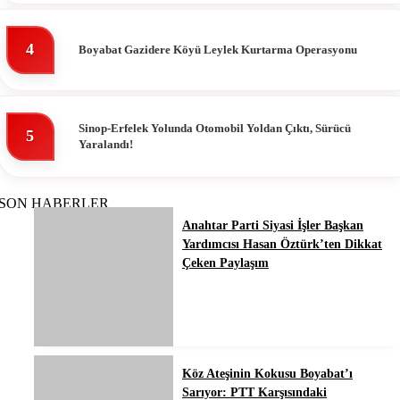
4
Boyabat Gazidere Köyü Leylek Kurtarma Operasyonu
Sinop-Erfelek Yolunda Otomobil Yoldan Çıktı, Sürücü
5
Yaralandı!
SON HABERLER
Anahtar Parti Siyasi İşler Başkan
Yardımcısı Hasan Öztürk’ten Dikkat
Çeken Paylaşım
Köz Ateşinin Kokusu Boyabat’ı
Sarıyor: PTT Karşısındaki