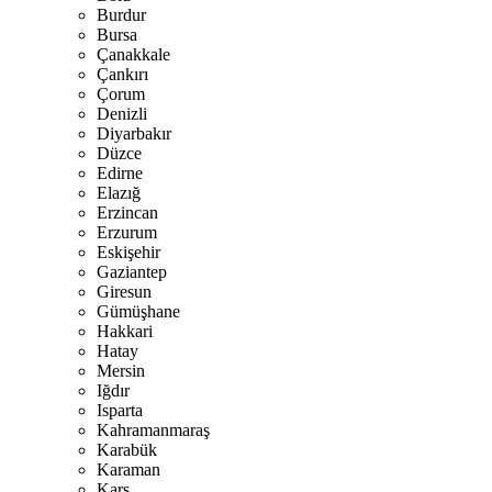
Burdur
Bursa
Çanakkale
Çankırı
Çorum
Denizli
Diyarbakır
Düzce
Edirne
Elazığ
Erzincan
Erzurum
Eskişehir
Gaziantep
Giresun
Gümüşhane
Hakkari
Hatay
Mersin
Iğdır
Isparta
Kahramanmaraş
Karabük
Karaman
Kars