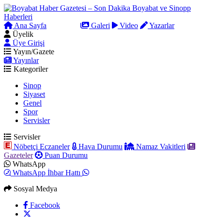
Ana Sayfa
Arama
Galeri
Video
Yazarlar
Üyelik
Üye Girişi
Yayın/Gazete
Yayınlar
Kategoriler
Sinop
Siyaset
Genel
Spor
Servisler
Servisler
Nöbetçi Eczaneler
Hava Durumu
Namaz Vakitleri
Gazeteler
Puan Durumu
WhatsApp
WhatsApp İhbar Hattı
Sosyal Medya
Facebook