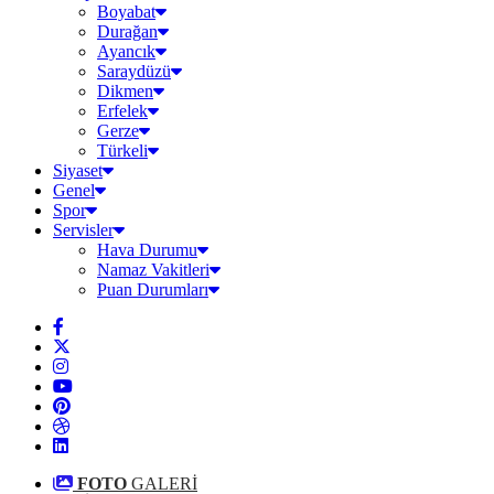
Boyabat
Durağan
Ayancık
Saraydüzü
Dikmen
Erfelek
Gerze
Türkeli
Siyaset
Genel
Spor
Servisler
Hava Durumu
Namaz Vakitleri
Puan Durumları
FOTO
GALERİ