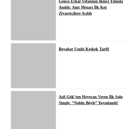
Genco Erkal Vefatının İkinci Yılında
Anıldı: Anıt Mezarı İlk Kez
Ziyaretçilere Açıldı
Boyabat Usulü Keşkek Tarifi
Asil Gök’ten Heyecan Veren İlk Solo
Single: “Noldu Böyle” Yayınlandı!