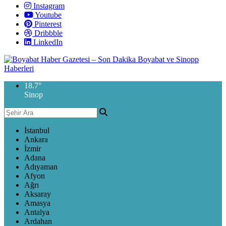
Instagram
Youtube
Pinterest
Dribbble
LinkedIn
18.7
°
Sinop
İstanbul
Ankara
İzmir
Adana
Adıyaman
Afyon
Ağrı
Aksaray
Amasya
Antalya
Ardahan