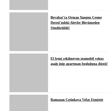
Boyabat’ta Orman Yangını Çeşme
Deresi’ndeki Alevler Büyümeden
Söndürüldü!
El freni çekilmeyen otomobil yokuş
aşağı inip apartman boşluğuna düştü!
Ramazan Çetinkaya Vefat Etmiştir