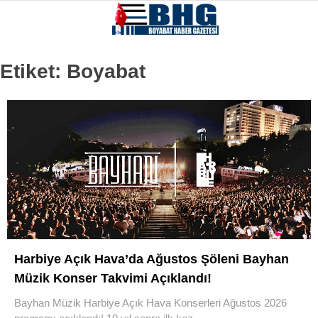
18
°
SINOP
Etiket:
Boyabat
GALERİ
VİDEO
SINOP
SIYASET
GENEL
SPOR
SERVISLER
Harbiye Açık Hava’da Ağustos Şöleni Bayhan
Müzik Konser Takvimi Açıklandı!
Bayhan Müzik Harbiye Açık Hava Konserleri Ağustos 2026