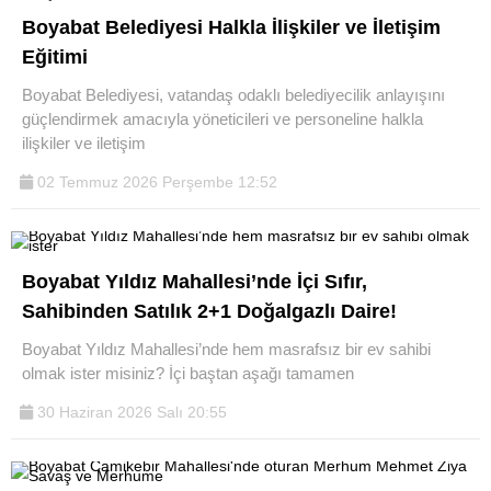
Boyabat Belediyesi Halkla İlişkiler ve İletişim
Eğitimi
Boyabat Belediyesi, vatandaş odaklı belediyecilik anlayışını
güçlendirmek amacıyla yöneticileri ve personeline halkla
ilişkiler ve iletişim
02 Temmuz 2026 Perşembe 12:52
Boyabat Yıldız Mahallesi’nde İçi Sıfır,
Sahibinden Satılık 2+1 Doğalgazlı Daire!
Boyabat Yıldız Mahallesi’nde hem masrafsız bir ev sahibi
olmak ister misiniz? İçi baştan aşağı tamamen
30 Haziran 2026 Salı 20:55