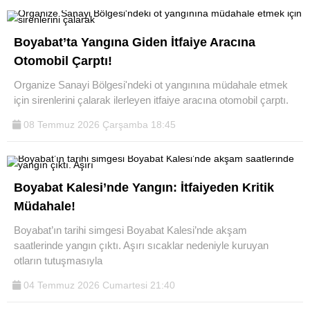
Boyabat’ta Yangına Giden İtfaiye Aracına
Otomobil Çarptı!
Organize Sanayi Bölgesi'ndeki ot yangınına müdahale etmek
için sirenlerini çalarak ilerleyen itfaiye aracına otomobil çarptı.
08 Temmuz 2026 Çarşamba 18:45
Boyabat Kalesi’nde Yangın: İtfaiyeden Kritik
Müdahale!
Boyabat’ın tarihi simgesi Boyabat Kalesi’nde akşam
saatlerinde yangın çıktı. Aşırı sıcaklar nedeniyle kuruyan
otların tutuşmasıyla
04 Temmuz 2026 Cumartesi 21:40