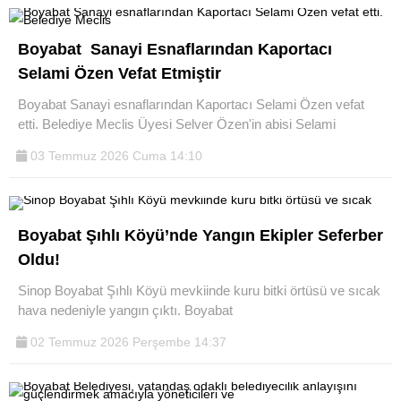
Boyabat Sanayi Esnaflarından Kaportacı
Selami Özen Vefat Etmiştir
Boyabat Sanayi esnaflarından Kaportacı Selami Özen vefat
etti. Belediye Meclis Üyesi Selver Özen'in abisi Selami
03 Temmuz 2026 Cuma 14:10
Boyabat Şıhlı Köyü’nde Yangın Ekipler Seferber
Oldu!
Sinop Boyabat Şıhlı Köyü mevkiinde kuru bitki örtüsü ve sıcak
hava nedeniyle yangın çıktı. Boyabat
02 Temmuz 2026 Perşembe 14:37