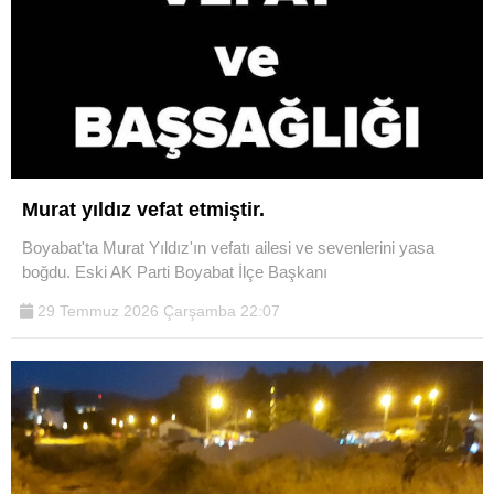
Murat yıldız vefat etmiştir.
Boyabat'ta Murat Yıldız'ın vefatı ailesi ve sevenlerini yasa
boğdu. Eski AK Parti Boyabat İlçe Başkanı
29 Temmuz 2026 Çarşamba 22:07