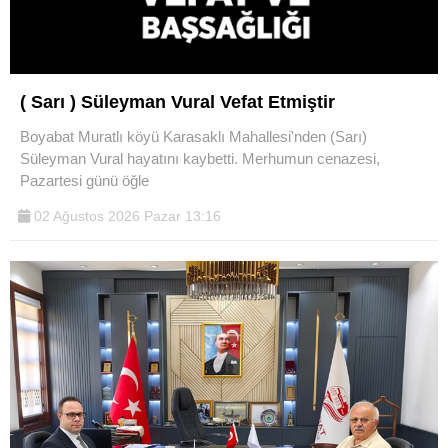
( Sarı ) Süleyman Vural Vefat Etmiştir
Boyabat Muratlı köyü Karasaklı Mahallesi'nden (Sarı)
Süleyman Vural hayatını kaybetti. Merhumun cenazesi,
Pazartesi günü öğle
02 Ağustos 2026 Pazar 13:16