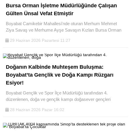
Bursa Orman İşletme Müdürlüğünde Çalışan
Gülten Ünsal Vefat Etmiştir
Boyabat Camikebir Mahallesi'nde oturan Merhum Mehmet
Ziya Savaş ve Merhume Ayşe Savaşın Kızları Bursa Orman
29 Haziran 2026 Pazartesi 11:27
Doğanın Kalbinde Muhteşem Buluşma:
Boyabat’ta Gençlik ve Doğa Kampı Rüzgarı
Esiyor!
Boyabat Gençlik ve Spor İlçe Müdürlüğü tarafından 4.
düzenlenen, doğa ve gençlik kampı doğasever gençleri
28 Haziran 2026 Pazar 16:02