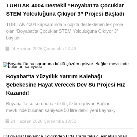
TÜBİTAK 4004 Destekli “Boyabat’ta Çocuklar
STEM Yolculuğuna Çıkıyor 3” Projesi Başladı
TÜBİTAK 4004 kapsamında Sinop'ta desteklenen tek proje
olan “Boyabat’ta Çocuklar STEM Yolculuğuna Çıkıyor 3”
başladı.
24 Haziran 2026 Çarşamba 23:49
Boyabat’ta Yüzyıllık Yatırım Kalebağı
Şebekesine Hayat Verecek Dev Su Projesi Hız
Kazandı!
Boyabat’ta su sorununa köklü çözüm geliyor. Bağlar
mevkiinde bulunan saniyede 50 litre debili yeni kaynak,
24 Haziran 2026 Çarşamba 19:52