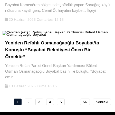
Boyabat Karacaören bölgesinde şoförlük yapan Sarıağaç köyü
nüfusuna kayıtlı genç Cemil Ö. hayatını kaybetti. İlçeyi
20 Haziran 2026 Cumartesi 12:16
Yeniden Refahlı Osmanağaoğlu Boyabat’ta
Konuştu “Boyabat Belediyesi Öncü Bir
Örnektir”
Yeniden Refah Partisi Genel Başkan Yardımcısı Bülent
Osman Osmanağaoğlu Boyabat basını ile buluştu. "Boyabat
emin
19 Haziran 2026 Cuma 18:15
1
2
3
4
5
…
56
Sonraki