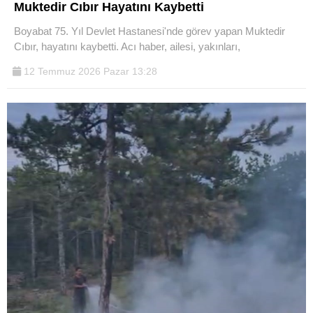
Muktedir Cıbır Hayatını Kaybetti
Boyabat 75. Yıl Devlet Hastanesi'nde görev yapan Muktedir
Cıbır, hayatını kaybetti. Acı haber, ailesi, yakınları,
12 Temmuz 2026 Pazar 13:28