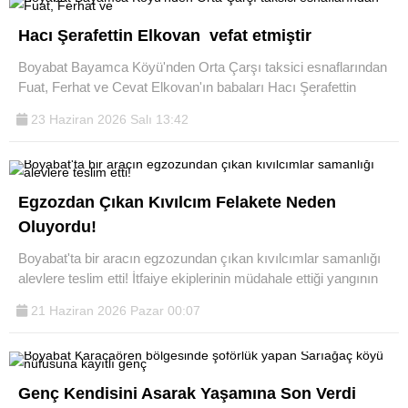
Hacı Şerafettin Elkovan vefat etmiştir
Boyabat Bayamca Köyü'nden Orta Çarşı taksici esnaflarından
Fuat, Ferhat ve Cevat Elkovan'ın babaları Hacı Şerafettin
23 Haziran 2026 Salı 13:42
Egzozdan Çıkan Kıvılcım Felakete Neden
Oluyordu!
Boyabat'ta bir aracın egzozundan çıkan kıvılcımlar samanlığı
alevlere teslim etti! İtfaiye ekiplerinin müdahale ettiği yangının
21 Haziran 2026 Pazar 00:07
Genç Kendisini Asarak Yaşamına Son Verdi