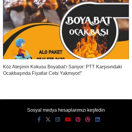
Köz Ateşinin Kokusu Boyabat’ı Sarıyor: PTT Karşısındaki
Ocakbaşında Fiyatlar Cebi Yakmıyor!”
Sosyal medya hesaplarımızı keşfedin