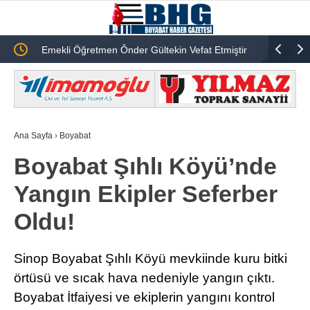
ildi
Emekli Öğretmen Ônder Gültekin Vefat Etmiştir
Anahtar Pa
Öztürk’te
Ana Sayfa
›
Boyabat
Boyabat Şıhlı Köyü’nde
Yangın Ekipler Seferber
Oldu!
Sinop Boyabat Şıhlı Köyü mevkiinde kuru bitki
örtüsü ve sıcak hava nedeniyle yangın çıktı.
Boyabat İtfaiyesi ve ekiplerin yangını kontrol