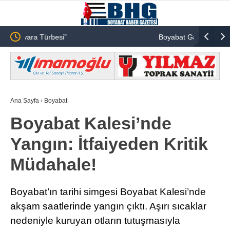
Boyabat Gazidere Köyü Leylek Kurtarma
Operasyonu
Ana Sayfa
›
Boyabat
Boyabat Kalesi’nde
Yangın: İtfaiyeden Kritik
Müdahale!
Boyabat’ın tarihi simgesi Boyabat Kalesi’nde
akşam saatlerinde yangın çıktı. Aşırı sıcaklar
nedeniyle kuruyan otların tutuşmasıyla