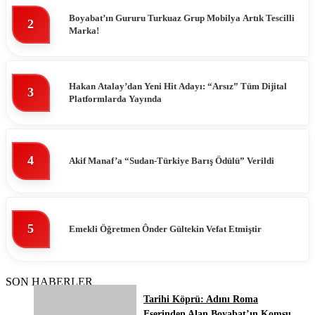
Boyabat’ın Gururu Turkuaz Grup Mobilya Artık Tescilli
2
Marka!
Hakan Atalay’dan Yeni Hit Adayı: “Arsız” Tüm Dijital
3
Platformlarda Yayında
4
Akif Manaf’a “Sudan-Türkiye Barış Ödülü” Verildi
5
Emekli Öğretmen Ônder Gültekin Vefat Etmiştir
SON HABERLER
Tarihi Köprü: Adını Roma
Eserinden Alan Boyabat’ın Komşu