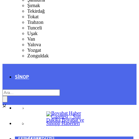
Şırnak
Tekirdağ
Tokat
Trabzon
Tunceli
Uşak
Van
Yalova
Yozgat
Zonguldak
SINOP
SIYASET
BOYABAT
GENEL
DURAĞAN
SPOR
AYANCIK
SERVISLER
SARAYDÜZÜ