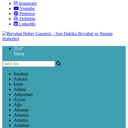
Instagram
Youtube
Pinterest
Dribbble
LinkedIn
25.6
°
Sinop
İstanbul
Ankara
İzmir
Adana
Adıyaman
Afyon
Ağrı
Aksaray
Amasya
Antalya
Ardahan