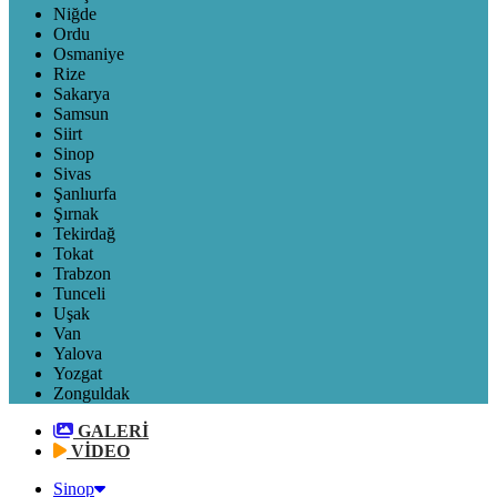
Niğde
Ordu
Osmaniye
Rize
Sakarya
Samsun
Siirt
Sinop
Sivas
Şanlıurfa
Şırnak
Tekirdağ
Tokat
Trabzon
Tunceli
Uşak
Van
Yalova
Yozgat
Zonguldak
GALERİ
VİDEO
Sinop