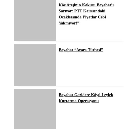
Köz Ateşinin Kokusu Boyabat’ı
Sarıyor: PTT Karşısındaki
Ocakbaşında Fiyatlar Cebi
Yakmıyor!”
Boyabat “Avara Türbesi”
Boyabat Gazidere Köyü Leylek
Kurtarma Operasyonu