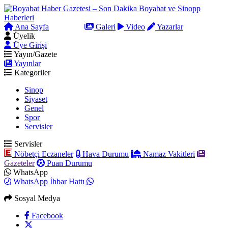
Ana Sayfa
Arama
Galeri
Video
Yazarlar
Üyelik
Üye Girişi
Yayın/Gazete
Yayınlar
Kategoriler
Sinop
Siyaset
Genel
Spor
Servisler
Servisler
Nöbetçi Eczaneler
Hava Durumu
Namaz Vakitleri
Gazeteler
Puan Durumu
WhatsApp
WhatsApp İhbar Hattı
Sosyal Medya
Facebook