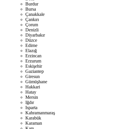
Burdur
Bursa
Çanakkale
Çankırı
Çorum
Denizli
Diyarbakır
Düzce
Edirne
Elazığ
Erzincan
Erzurum
Eskişehir
Gaziantep
Giresun
Gümüşhane
Hakkari
Hatay
Mersin
Iğdır
Isparta
Kahramanmaraş
Karabük
Karaman
Kars