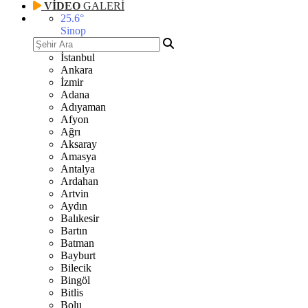
VİDEO
GALERİ
25.6
°
Sinop
İstanbul
Ankara
İzmir
Adana
Adıyaman
Afyon
Ağrı
Aksaray
Amasya
Antalya
Ardahan
Artvin
Aydın
Balıkesir
Bartın
Batman
Bayburt
Bilecik
Bingöl
Bitlis
Bolu