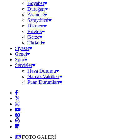
Boyabat
Durağan
Ayancık
Saraydüzü
Dikmen
Erfelek
Gerze
Türkeli
Siyaset
Genel
Spor
Servisler
Hava Durumu
Namaz Vakitleri
Puan Durumları
FOTO
GALERİ