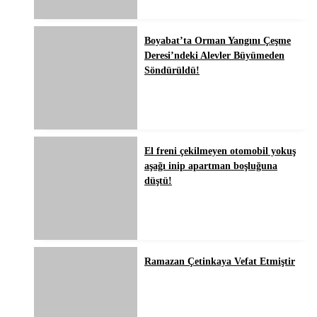
Boyabat’ta Orman Yangını Çeşme
Deresi’ndeki Alevler Büyümeden
Söndürüldü!
El freni çekilmeyen otomobil yokuş
aşağı inip apartman boşluğuna
düştü!
Ramazan Çetinkaya Vefat Etmiştir