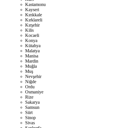
Kastamonu
Kayseri
Kırıkkale
Kırklareli
Kırşehir
Kilis
Kocaeli
Konya
Kütahya
Malatya
Manisa
Mardin
Muğla
Muş
Nevşehir
Niğde
Ordu
Osmaniye
Rize
Sakarya
Samsun
Siirt
Sinop
Sivas
Şanlıurfa