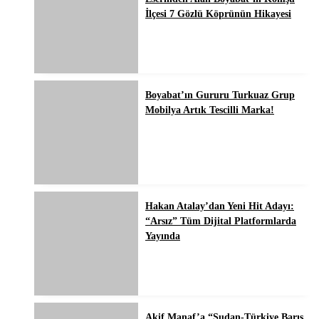
İlçesi 7 Gözlü Köprünün Hikayesi
Boyabat’ın Gururu Turkuaz Grup
Mobilya Artık Tescilli Marka!
Hakan Atalay’dan Yeni Hit Adayı:
“Arsız” Tüm Dijital Platformlarda
Yayında
Akif Manaf’a “Sudan-Türkiye Barış