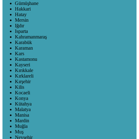
Gümüşhane
Hakkari
Hatay
Mersin
Iğdır
Isparta
Kahramanmaraş
Karabük
Karaman
Kars
Kastamonu
Kayseri
Kırıkkale
Kırklareli
Kırşehir
Kilis
Kocaeli
Konya
Kütahya
Malatya
Manisa
Mardin
Muğla
Muş
Nevşehir