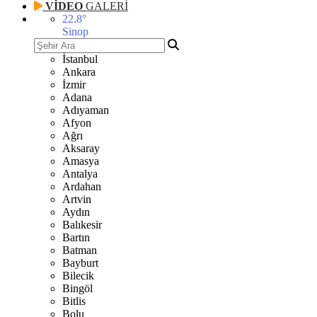
VİDEO
GALERİ
22.8
°
Sinop
İstanbul
Ankara
İzmir
Adana
Adıyaman
Afyon
Ağrı
Aksaray
Amasya
Antalya
Ardahan
Artvin
Aydın
Balıkesir
Bartın
Batman
Bayburt
Bilecik
Bingöl
Bitlis
Bolu