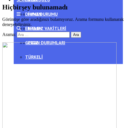
Hiçbirşey bulunamadı
DIKMEN
HAVA DURUMU
Görünüşe göre aradığınızı bulamıyoruz. Arama formunu kullanarak
deneyebilirsiniz.
ERFELEK
NAMAZ VAKITLERI
Arama:
GERZE
PUAN DURUMLARI
TÜRKELI