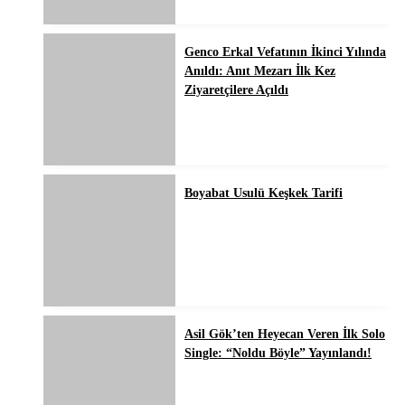
Genco Erkal Vefatının İkinci Yılında
Anıldı: Anıt Mezarı İlk Kez
Ziyaretçilere Açıldı
Boyabat Usulü Keşkek Tarifi
Asil Gök’ten Heyecan Veren İlk Solo
Single: “Noldu Böyle” Yayınlandı!