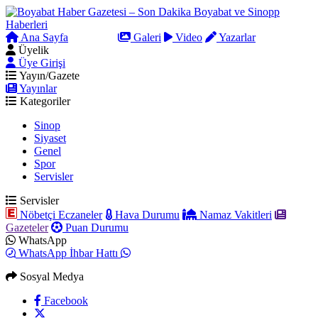
Ana Sayfa
Arama
Galeri
Video
Yazarlar
Üyelik
Üye Girişi
Yayın/Gazete
Yayınlar
Kategoriler
Sinop
Siyaset
Genel
Spor
Servisler
Servisler
Nöbetçi Eczaneler
Hava Durumu
Namaz Vakitleri
Gazeteler
Puan Durumu
WhatsApp
WhatsApp İhbar Hattı
Sosyal Medya
Facebook