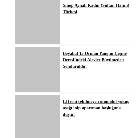
Sinop Aynalı Kadın (Sultan Hatun)
Türbesi
Boyabat’ta Orman Yangını Çeşme
Deresi’ndeki Alevler Büyümeden
Söndürüldü!
El freni çekilmeyen otomobil yokuş
aşağı inip apartman boşluğuna
düştü!