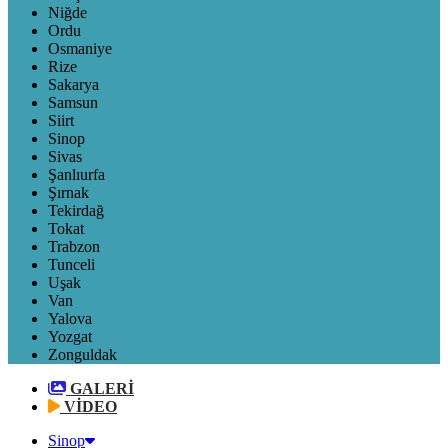
Niğde
Ordu
Osmaniye
Rize
Sakarya
Samsun
Siirt
Sinop
Sivas
Şanlıurfa
Şırnak
Tekirdağ
Tokat
Trabzon
Tunceli
Uşak
Van
Yalova
Yozgat
Zonguldak
GALERİ
VİDEO
Sinop