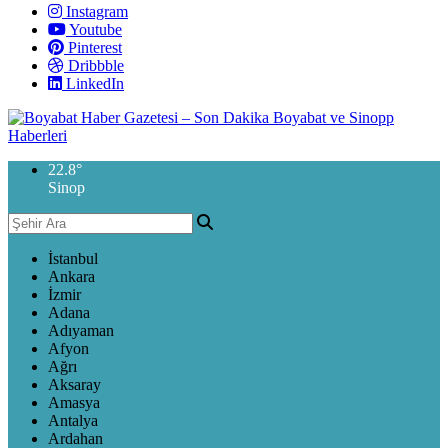
Instagram
Youtube
Pinterest
Dribbble
LinkedIn
22.8
°
Sinop
İstanbul
Ankara
İzmir
Adana
Adıyaman
Afyon
Ağrı
Aksaray
Amasya
Antalya
Ardahan