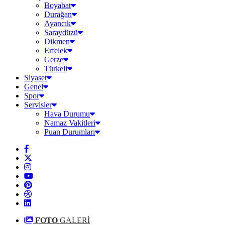
Boyabat
Durağan
Ayancık
Saraydüzü
Dikmen
Erfelek
Gerze
Türkeli
Siyaset
Genel
Spor
Servisler
Hava Durumu
Namaz Vakitleri
Puan Durumları
FOTO
GALERİ