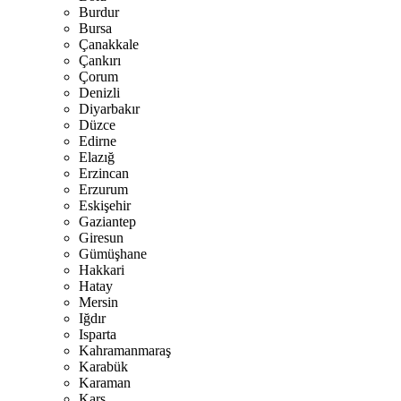
Burdur
Bursa
Çanakkale
Çankırı
Çorum
Denizli
Diyarbakır
Düzce
Edirne
Elazığ
Erzincan
Erzurum
Eskişehir
Gaziantep
Giresun
Gümüşhane
Hakkari
Hatay
Mersin
Iğdır
Isparta
Kahramanmaraş
Karabük
Karaman
Kars