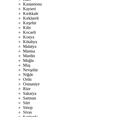
Kastamonu
Kayseri
Kırıkkale
Kırklareli
Kırşehir
Kilis
Kocaeli
Konya
Kütahya
Malatya
Manisa
Mardin
Muğla
Muş
Nevşehir
Niğde
Ordu
Osmaniye
Rize
Sakarya
Samsun
Siirt
Sinop
Sivas
Şanlıurfa