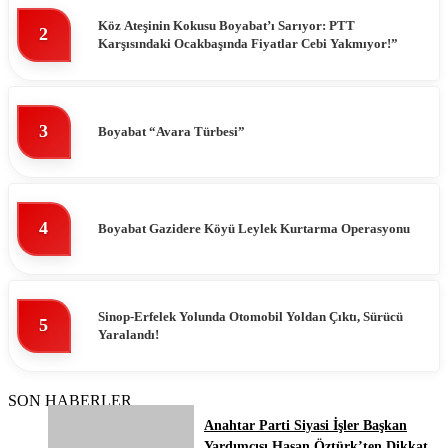
Köz Ateşinin Kokusu Boyabat’ı Sarıyor: PTT
2
Karşısındaki Ocakbaşında Fiyatlar Cebi Yakmıyor!”
3
Boyabat “Avara Türbesi”
4
Boyabat Gazidere Köyü Leylek Kurtarma Operasyonu
Sinop-Erfelek Yolunda Otomobil Yoldan Çıktı, Sürücü
5
Yaralandı!
SON HABERLER
Anahtar Parti Siyasi İşler Başkan
Yardımcısı Hasan Öztürk’ten Dikkat