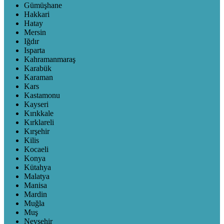
Gümüşhane
Hakkari
Hatay
Mersin
Iğdır
Isparta
Kahramanmaraş
Karabük
Karaman
Kars
Kastamonu
Kayseri
Kırıkkale
Kırklareli
Kırşehir
Kilis
Kocaeli
Konya
Kütahya
Malatya
Manisa
Mardin
Muğla
Muş
Nevşehir