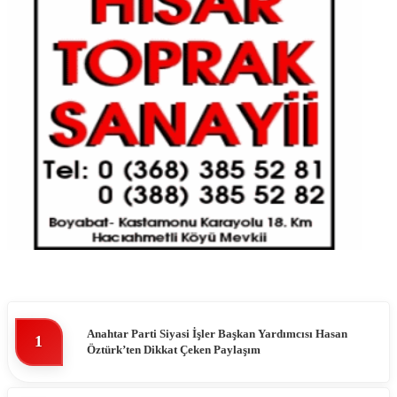
Anahtar Parti Siyasi İşler Başkan Yardımcısı Hasan
1
Öztürk’ten Dikkat Çeken Paylaşım