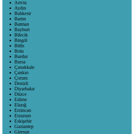
Artvin
Aydın
Balıkesir
Bartın
Batman
Bayburt
Bilecik
Bingöl
Bitlis
Bolu
Burdur
Bursa
Çanakkale
Çankırı
Çorum
Denizli
Diyarbakır
Düzce
Edirne
Elazığ
Erzincan
Erzurum
Eskişehir
Gaziantep
Giresun