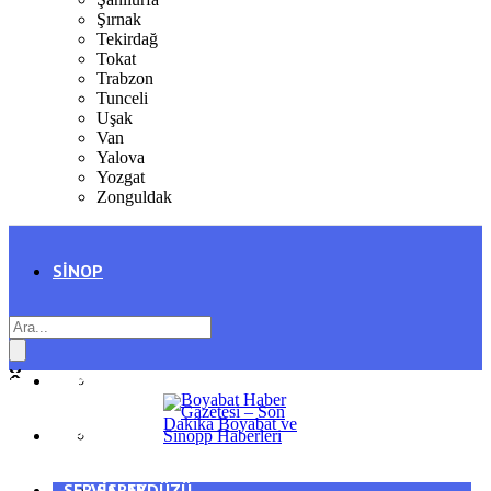
Şırnak
Tekirdağ
Tokat
Trabzon
Tunceli
Uşak
Van
Yalova
Yozgat
Zonguldak
SINOP
SIYASET
BOYABAT
GENEL
DURAĞAN
SPOR
AYANCIK
SERVISLER
SARAYDÜZÜ