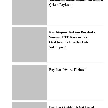
Çeken Paylaşım
Köz Ateşinin Kokusu Boyabat’ı
Sarıyor: PTT Karşısındaki
Ocakbaşında Fiyatlar Cebi
Yakmıyor!”
Boyabat “Avara Türbesi”
Boyabat Gazidere Köyü Leylek