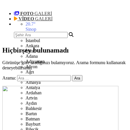
FOTO
GALERİ
VİDEO
GALERİ
20.7
°
Sinop
İstanbul
Ankara
Hiçbirşey bulunamadı
İzmir
Adana
Adıyaman
Görünüşe göre aradığınızı bulamıyoruz. Arama formunu kullanarak
Afyon
deneyebilirsiniz.
Ağrı
Aksaray
Arama:
Amasya
Antalya
Ardahan
Artvin
Aydın
Balıkesir
Bartın
Batman
Bayburt
Bilecik