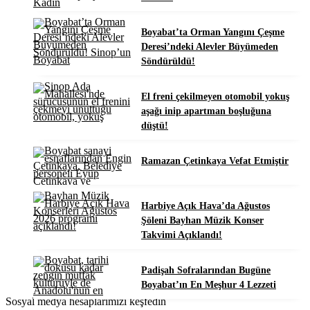
Boyabat’ta Orman Yangını Çeşme
Deresi’ndeki Alevler Büyümeden
Söndürüldü!
El freni çekilmeyen otomobil yokuş
aşağı inip apartman boşluğuna
düştü!
Ramazan Çetinkaya Vefat Etmiştir
Harbiye Açık Hava’da Ağustos
Şöleni Bayhan Müzik Konser
Takvimi Açıklandı!
Padişah Sofralarından Bugüne
Boyabat’ın En Meşhur 4 Lezzeti
Sosyal medya hesaplarımızı keşfedin