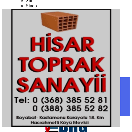
Siirt
Sinop
Sivas
Şanlıurfa
Şırnak
Tekirdağ
Tokat
Trabzon
Tunceli
Uşak
Van
Yalova
Yozgat
Zonguldak
SINOP
SIYASET
BOYABAT
GENEL
DURAĞAN