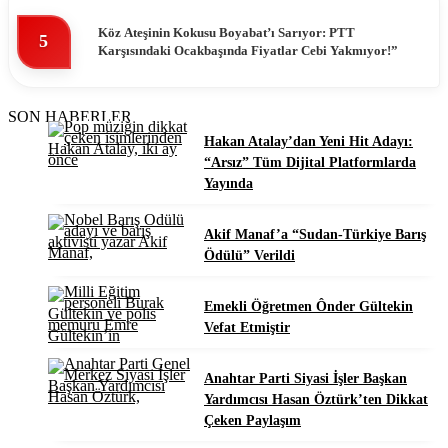
Köz Ateşinin Kokusu Boyabat’ı Sarıyor: PTT
5
Karşısındaki Ocakbaşında Fiyatlar Cebi Yakmıyor!”
SON HABERLER
Hakan Atalay’dan Yeni Hit Adayı:
“Arsız” Tüm Dijital Platformlarda
Yayında
Akif Manaf’a “Sudan-Türkiye Barış
Ödülü” Verildi
Emekli Öğretmen Ônder Gültekin
Vefat Etmiştir
Anahtar Parti Siyasi İşler Başkan
Yardımcısı Hasan Öztürk’ten Dikkat
Çeken Paylaşım