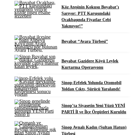
Köz Ateşinin Kokusu Boyabat’ı
Sarıyor: PTT Karşısındaki
Ocakbaşında Fiyatlar Cebi
Yakmıyor!”
Boyabat “Avara Türbesi”
Boyabat Gazidere Köyü Leylek
Kurtarma Operasyonu
Sinop-Erfelek Yolunda Otomobil
Yoldan Çıktı, Sürücü Yaralandı!
Sinop’ta Siyasetin Yeni Yüzü YENİ
PARTİ İl ve İlçe Örgütleri Kuruldu
Sinop Aynalı Kadın (Sultan Hatun)
Türbesi