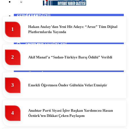
SPOR
AYANCIK
SERVISLER
SARAYDÜZÜ
Hakan Atalay’dan Yeni Hit Adayı: “Arsız” Tüm Dijital
1
DIKMEN
HAVA DURUMU
Platformlarda Yayında
ERFELEK
NAMAZ VAKITLERI
2
Akif Manaf’a “Sudan-Türkiye Barış Ödülü” Verildi
GERZE
PUAN DURUMLARI
TÜRKELI
3
Emekli Öğretmen Ônder Gültekin Vefat Etmiştir
Anahtar Parti Siyasi İşler Başkan Yardımcısı Hasan
4
Öztürk’ten Dikkat Çeken Paylaşım