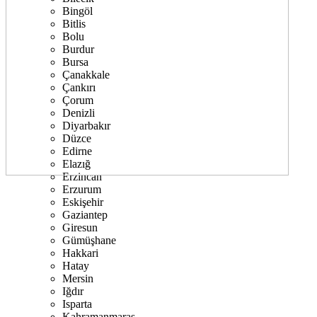
Bingöl
Bitlis
Bolu
Burdur
Bursa
Çanakkale
Çankırı
Çorum
Denizli
Diyarbakır
Düzce
Edirne
Elazığ
Erzincan
Erzurum
Eskişehir
Gaziantep
Giresun
Gümüşhane
Hakkari
Hatay
Mersin
Iğdır
Isparta
Kahramanmaraş