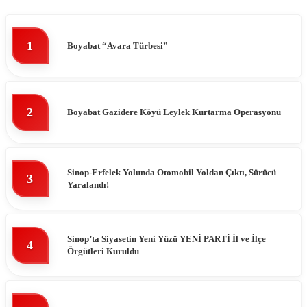
1
Boyabat “Avara Türbesi”
2
Boyabat Gazidere Köyü Leylek Kurtarma Operasyonu
Sinop-Erfelek Yolunda Otomobil Yoldan Çıktı, Sürücü
3
Yaralandı!
Sinop’ta Siyasetin Yeni Yüzü YENİ PARTİ İl ve İlçe
4
Örgütleri Kuruldu