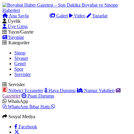
Ana Sayfa
Arama
Galeri
Video
Yazarlar
Üyelik
Üye Girişi
Yayın/Gazete
Yayınlar
Kategoriler
Sinop
Siyaset
Genel
Spor
Servisler
Servisler
Nöbetçi Eczaneler
Hava Durumu
Namaz Vakitleri
Gazeteler
Puan Durumu
WhatsApp
WhatsApp İhbar Hattı
Sosyal Medya
Facebook