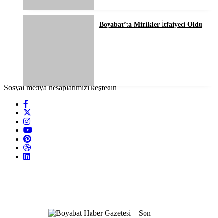
Boyabat’ta Minikler İtfaiyeci Oldu
Sosyal medya hesaplarımızı keşfedin