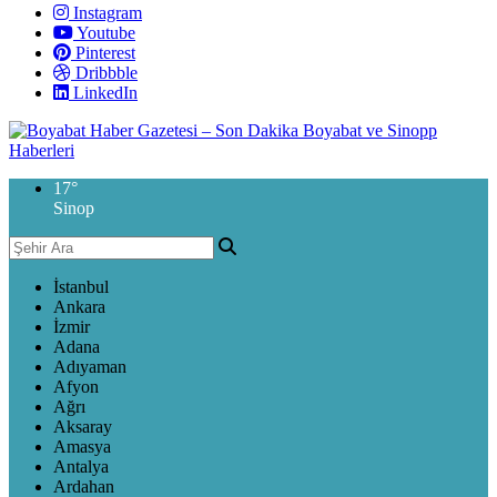
Instagram
Youtube
Pinterest
Dribbble
LinkedIn
17
°
Sinop
İstanbul
Ankara
İzmir
Adana
Adıyaman
Afyon
Ağrı
Aksaray
Amasya
Antalya
Ardahan