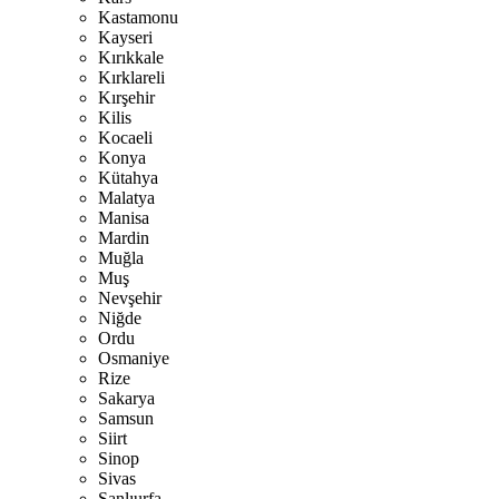
Kastamonu
Kayseri
Kırıkkale
Kırklareli
Kırşehir
Kilis
Kocaeli
Konya
Kütahya
Malatya
Manisa
Mardin
Muğla
Muş
Nevşehir
Niğde
Ordu
Osmaniye
Rize
Sakarya
Samsun
Siirt
Sinop
Sivas
Şanlıurfa