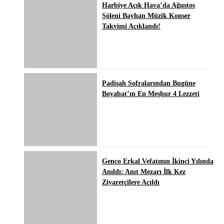
Harbiye Açık Hava’da Ağustos
Şöleni Bayhan Müzik Konser
Takvimi Açıklandı!
Padişah Sofralarından Bugüne
Boyabat’ın En Meşhur 4 Lezzeti
Genco Erkal Vefatının İkinci Yılında
Anıldı: Anıt Mezarı İlk Kez
Ziyaretçilere Açıldı