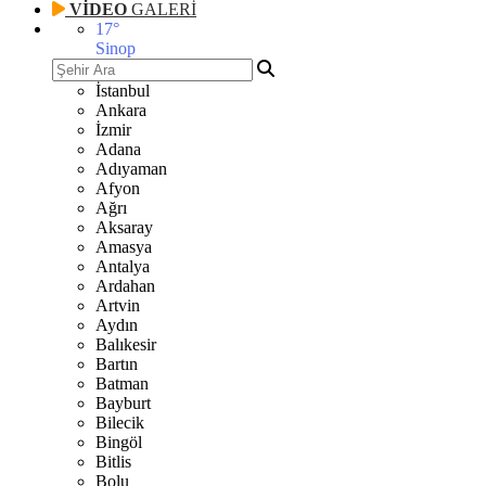
VİDEO
GALERİ
17
°
Sinop
İstanbul
Ankara
İzmir
Adana
Adıyaman
Afyon
Ağrı
Aksaray
Amasya
Antalya
Ardahan
Artvin
Aydın
Balıkesir
Bartın
Batman
Bayburt
Bilecik
Bingöl
Bitlis
Bolu