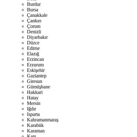
Burdur
Bursa
Çanakkale
Çankırı
Çorum
Denizli
Diyarbakır
Düzce
Edirne
Elazığ
Erzincan
Erzurum
Eskişehir
Gaziantep
Giresun
Gümüşhane
Hakkari
Hatay
Mersin
Iğdır
Isparta
Kahramanmaraş
Karabük
Karaman
Kars