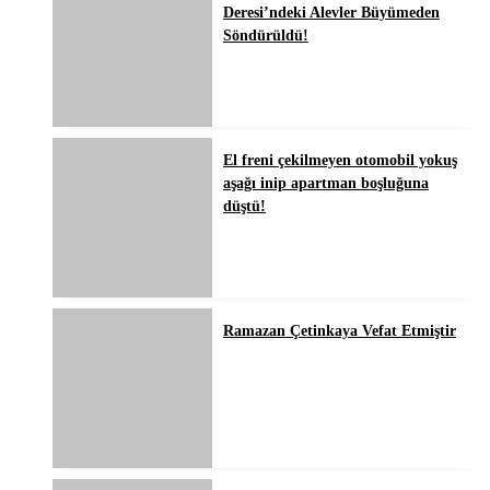
Deresi’ndeki Alevler Büyümeden
Söndürüldü!
El freni çekilmeyen otomobil yokuş
aşağı inip apartman boşluğuna
düştü!
Ramazan Çetinkaya Vefat Etmiştir