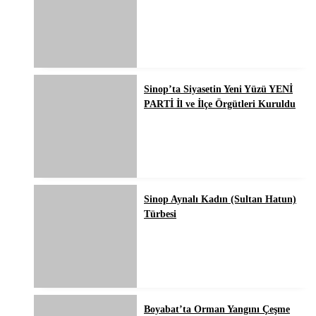
Sinop’ta Siyasetin Yeni Yüzü YENİ
PARTİ İl ve İlçe Örgütleri Kuruldu
Sinop Aynalı Kadın (Sultan Hatun)
Türbesi
Boyabat’ta Orman Yangını Çeşme