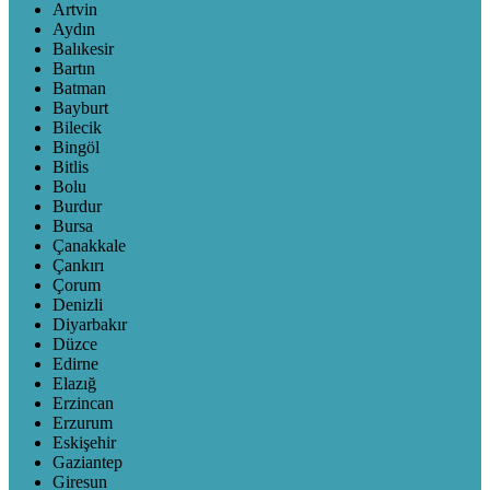
Artvin
Aydın
Balıkesir
Bartın
Batman
Bayburt
Bilecik
Bingöl
Bitlis
Bolu
Burdur
Bursa
Çanakkale
Çankırı
Çorum
Denizli
Diyarbakır
Düzce
Edirne
Elazığ
Erzincan
Erzurum
Eskişehir
Gaziantep
Giresun