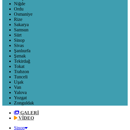
Niğde
Ordu
Osmaniye
Rize
Sakarya
Samsun
Siirt
Sinop
Sivas
Şanlıurfa
Şırnak
Tekirdağ
Tokat
Trabzon
Tunceli
Uşak
Van
Yalova
Yozgat
Zonguldak
GALERİ
VİDEO
Sinop