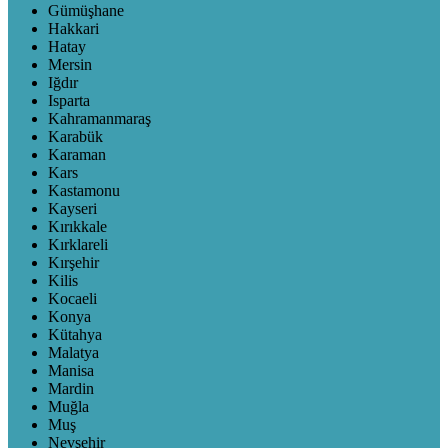
Gümüşhane
Hakkari
Hatay
Mersin
Iğdır
Isparta
Kahramanmaraş
Karabük
Karaman
Kars
Kastamonu
Kayseri
Kırıkkale
Kırklareli
Kırşehir
Kilis
Kocaeli
Konya
Kütahya
Malatya
Manisa
Mardin
Muğla
Muş
Nevşehir