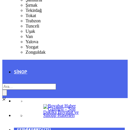
Şırnak
Tekirdağ
Tokat
Trabzon
Tunceli
Uşak
Van
Yalova
Yozgat
Zonguldak
SINOP
SIYASET
BOYABAT
GENEL
DURAĞAN
SPOR
AYANCIK
SERVISLER
SARAYDÜZÜ