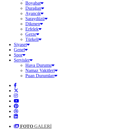
Boyabat
Durağan
Ayancık
Saraydüzü
Dikmen
Erfelek
Gerze
Türkeli
Siyaset
Genel
Spor
Servisler
Hava Durumu
Namaz Vakitleri
Puan Durumları
FOTO
GALERİ