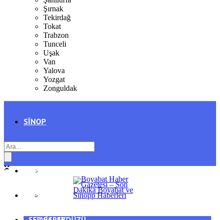
Şırnak
Tekirdağ
Tokat
Trabzon
Tunceli
Uşak
Van
Yalova
Yozgat
Zonguldak
SINOP
SIYASET
BOYABAT
GENEL
DURAĞAN
SPOR
AYANCIK
SERVISLER
SARAYDÜZÜ