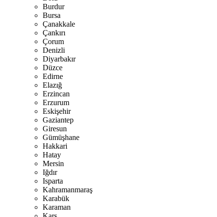
Burdur
Bursa
Çanakkale
Çankırı
Çorum
Denizli
Diyarbakır
Düzce
Edirne
Elazığ
Erzincan
Erzurum
Eskişehir
Gaziantep
Giresun
Gümüşhane
Hakkari
Hatay
Mersin
Iğdır
Isparta
Kahramanmaraş
Karabük
Karaman
Kars