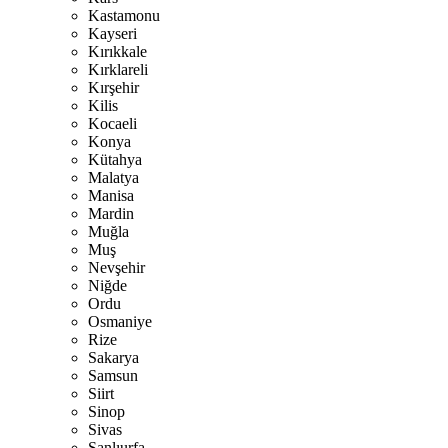
Kastamonu
Kayseri
Kırıkkale
Kırklareli
Kırşehir
Kilis
Kocaeli
Konya
Kütahya
Malatya
Manisa
Mardin
Muğla
Muş
Nevşehir
Niğde
Ordu
Osmaniye
Rize
Sakarya
Samsun
Siirt
Sinop
Sivas
Şanlıurfa