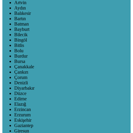
Artvin
Aydın
Balıkesir
Bartın
Batman
Bayburt
Bilecik
Bingöl
Bitlis
Bolu
Burdur
Bursa
Çanakkale
Çankırı
Çorum
Denizli
Diyarbakır
Düzce
Edirne
Elazığ
Erzincan
Erzurum
Eskişehir
Gaziantep
Giresun