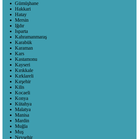
Gümüşhane
Hakkari
Hatay
Mersin
Iğdır
Isparta
Kahramanmaraş
Karabük
Karaman
Kars
Kastamonu
Kayseri
Kırıkkale
Kırklareli
Kırşehir
Kilis
Kocaeli
Konya
Kütahya
Malatya
Manisa
Mardin
Muğla
Muş
Nevşehir