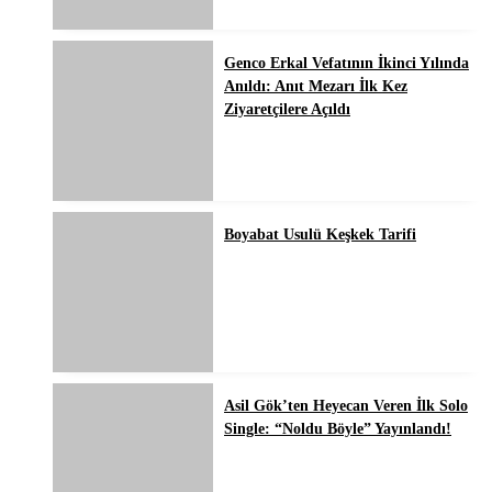
Genco Erkal Vefatının İkinci Yılında
Anıldı: Anıt Mezarı İlk Kez
Ziyaretçilere Açıldı
Boyabat Usulü Keşkek Tarifi
Asil Gök’ten Heyecan Veren İlk Solo
Single: “Noldu Böyle” Yayınlandı!