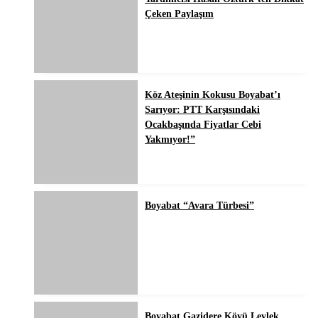
Çeken Paylaşım
Köz Ateşinin Kokusu Boyabat’ı
Sarıyor: PTT Karşısındaki
Ocakbaşında Fiyatlar Cebi
Yakmıyor!”
Boyabat “Avara Türbesi”
Boyabat Gazidere Köyü Leylek