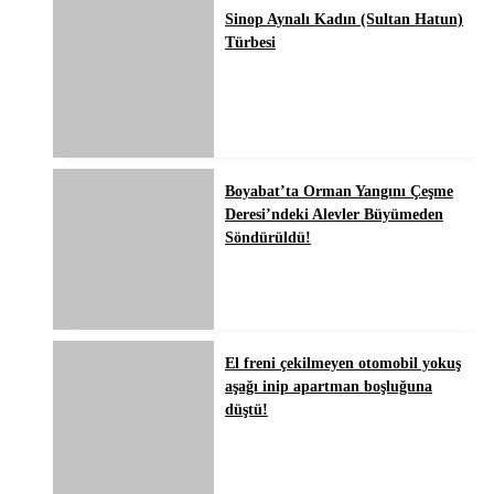
Sinop Aynalı Kadın (Sultan Hatun)
Türbesi
Boyabat’ta Orman Yangını Çeşme
Deresi’ndeki Alevler Büyümeden
Söndürüldü!
El freni çekilmeyen otomobil yokuş
aşağı inip apartman boşluğuna
düştü!