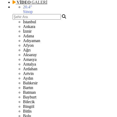
VİDEO
GALERİ
20.4
°
Sinop
İstanbul
Ankara
İzmir
Adana
Adıyaman
Afyon
Ağrı
Aksaray
Amasya
Antalya
Ardahan
Artvin
Aydın
Balıkesir
Bartın
Batman
Bayburt
Bilecik
Bingöl
Bitlis
Bolu