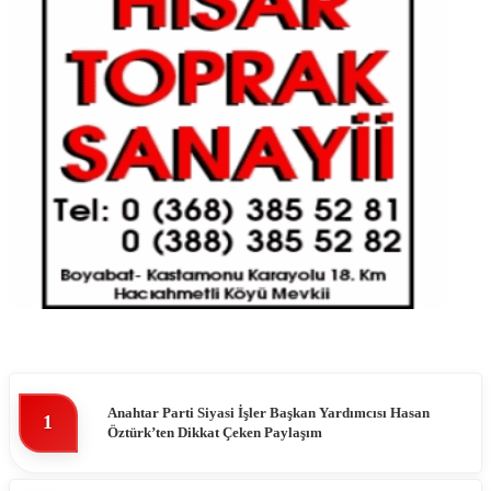
Anahtar Parti Siyasi İşler Başkan Yardımcısı Hasan
1
Öztürk’ten Dikkat Çeken Paylaşım