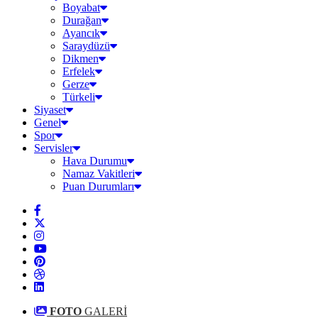
Boyabat
Durağan
Ayancık
Saraydüzü
Dikmen
Erfelek
Gerze
Türkeli
Siyaset
Genel
Spor
Servisler
Hava Durumu
Namaz Vakitleri
Puan Durumları
FOTO
GALERİ