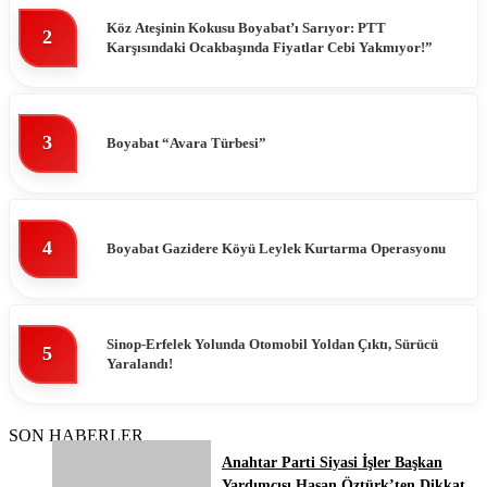
Köz Ateşinin Kokusu Boyabat’ı Sarıyor: PTT
2
Karşısındaki Ocakbaşında Fiyatlar Cebi Yakmıyor!”
3
Boyabat “Avara Türbesi”
4
Boyabat Gazidere Köyü Leylek Kurtarma Operasyonu
Sinop-Erfelek Yolunda Otomobil Yoldan Çıktı, Sürücü
5
Yaralandı!
SON HABERLER
Anahtar Parti Siyasi İşler Başkan
Yardımcısı Hasan Öztürk’ten Dikkat