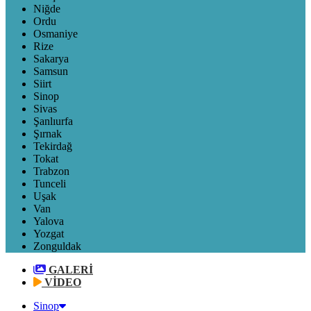
Niğde
Ordu
Osmaniye
Rize
Sakarya
Samsun
Siirt
Sinop
Sivas
Şanlıurfa
Şırnak
Tekirdağ
Tokat
Trabzon
Tunceli
Uşak
Van
Yalova
Yozgat
Zonguldak
GALERİ
VİDEO
Sinop