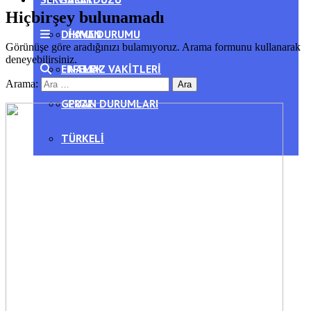
Hiçbirşey bulunamadı
DIKMEN
HAVA DURUMU
Görünüşe göre aradığınızı bulamıyoruz. Arama formunu kullanarak
deneyebilirsiniz.
ERFELEK
NAMAZ VAKITLERI
Arama:
GERZE
PUAN DURUMLARI
TÜRKELI