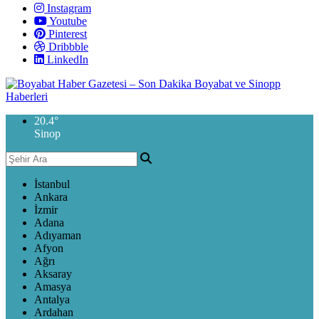
Instagram
Youtube
Pinterest
Dribbble
LinkedIn
20.4
°
Sinop
İstanbul
Ankara
İzmir
Adana
Adıyaman
Afyon
Ağrı
Aksaray
Amasya
Antalya
Ardahan