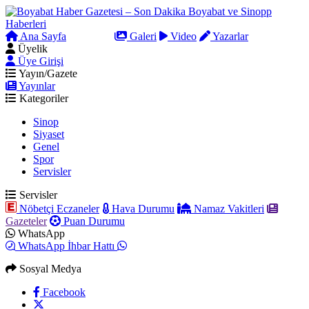
Ana Sayfa
Arama
Galeri
Video
Yazarlar
Üyelik
Üye Girişi
Yayın/Gazete
Yayınlar
Kategoriler
Sinop
Siyaset
Genel
Spor
Servisler
Servisler
Nöbetçi Eczaneler
Hava Durumu
Namaz Vakitleri
Gazeteler
Puan Durumu
WhatsApp
WhatsApp İhbar Hattı
Sosyal Medya
Facebook