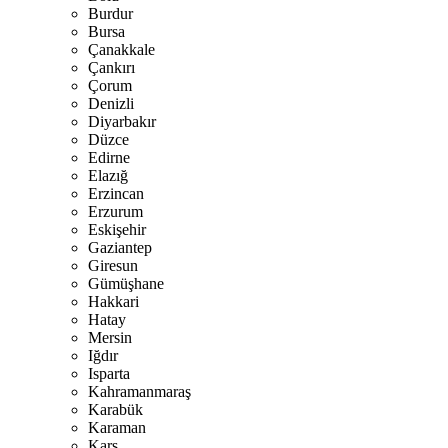
Burdur
Bursa
Çanakkale
Çankırı
Çorum
Denizli
Diyarbakır
Düzce
Edirne
Elazığ
Erzincan
Erzurum
Eskişehir
Gaziantep
Giresun
Gümüşhane
Hakkari
Hatay
Mersin
Iğdır
Isparta
Kahramanmaraş
Karabük
Karaman
Kars