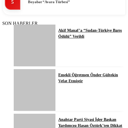
5
Boyabat “Avara Türbesi”
SON HABERLER
Akif Manaf’a “Sudan-Türkiye Barış
Ödülü” Verildi
Emekli Öğretmen Ônder Gültekin
Vefat Etmiştir
Anahtar Parti Siyasi İşler Başkan
Yardımcısı Hasan Öztürk’ten Dikkat