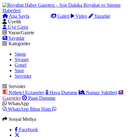
Ana Sayfa
Arama
Galeri
Video
Yazarlar
Üyelik
Üye Girişi
Yayın/Gazete
Yayınlar
Kategoriler
Sinop
Siyaset
Genel
Spor
Servisler
Servisler
Nöbetçi Eczaneler
Hava Durumu
Namaz Vakitleri
Gazeteler
Puan Durumu
WhatsApp
WhatsApp İhbar Hattı
Sosyal Medya
Facebook