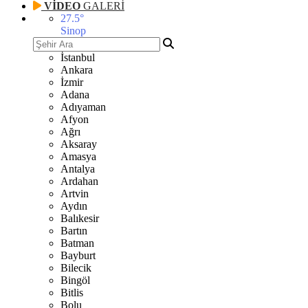
VİDEO
GALERİ
27.5
°
Sinop
İstanbul
Ankara
İzmir
Adana
Adıyaman
Afyon
Ağrı
Aksaray
Amasya
Antalya
Ardahan
Artvin
Aydın
Balıkesir
Bartın
Batman
Bayburt
Bilecik
Bingöl
Bitlis
Bolu