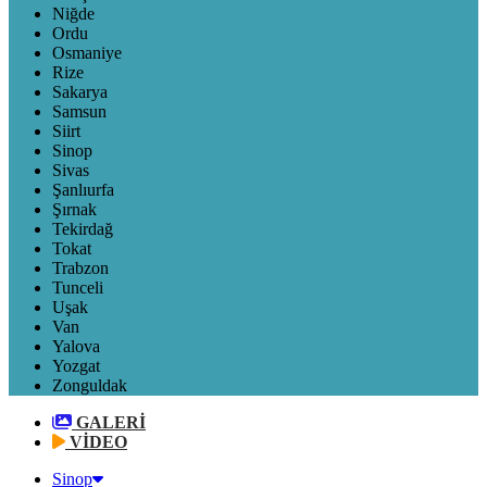
Niğde
Ordu
Osmaniye
Rize
Sakarya
Samsun
Siirt
Sinop
Sivas
Şanlıurfa
Şırnak
Tekirdağ
Tokat
Trabzon
Tunceli
Uşak
Van
Yalova
Yozgat
Zonguldak
GALERİ
VİDEO
Sinop