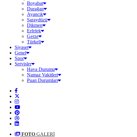
Boyabat
Durağan
Ayancık
Saraydüzü
Dikmen
Erfelek
Gerze
Türkeli
Siyaset
Genel
Spor
Servisler
Hava Durumu
Namaz Vakitleri
Puan Durumları
FOTO
GALERİ