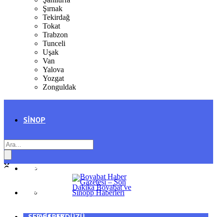
Şırnak
Tekirdağ
Tokat
Trabzon
Tunceli
Uşak
Van
Yalova
Yozgat
Zonguldak
SINOP
SIYASET
BOYABAT
GENEL
DURAĞAN
SPOR
AYANCIK
SERVISLER
SARAYDÜZÜ