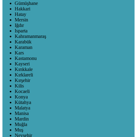
Gümüşhane
Hakkari
Hatay
Mersin
Iğdır
Isparta
Kahramanmaraş
Karabük
Karaman
Kars
Kastamonu
Kayseri
Kırıkkale
Kırklareli
Kırşehir
Kilis
Kocaeli
Konya
Kütahya
Malatya
Manisa
Mardin
Muğla
Muş
Nevşehir