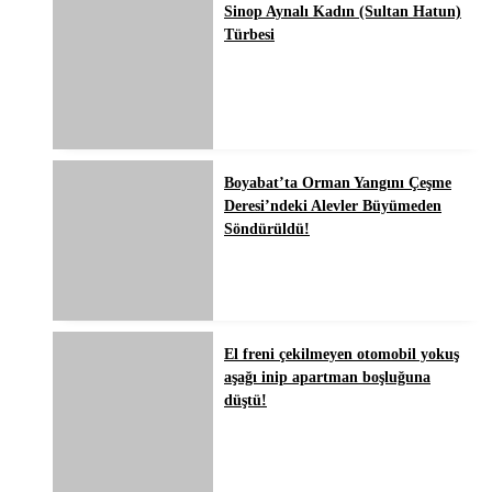
Sinop Aynalı Kadın (Sultan Hatun)
Türbesi
Boyabat’ta Orman Yangını Çeşme
Deresi’ndeki Alevler Büyümeden
Söndürüldü!
El freni çekilmeyen otomobil yokuş
aşağı inip apartman boşluğuna
düştü!