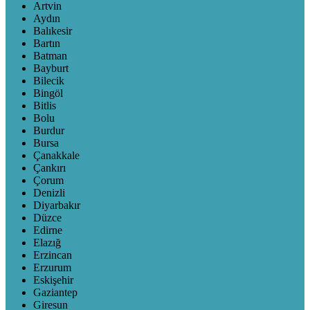
Artvin
Aydın
Balıkesir
Bartın
Batman
Bayburt
Bilecik
Bingöl
Bitlis
Bolu
Burdur
Bursa
Çanakkale
Çankırı
Çorum
Denizli
Diyarbakır
Düzce
Edirne
Elazığ
Erzincan
Erzurum
Eskişehir
Gaziantep
Giresun