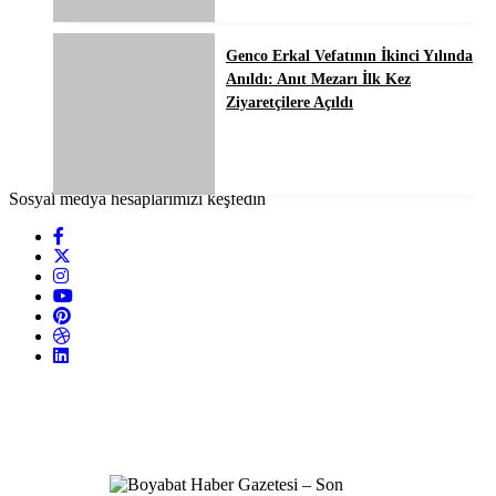
Genco Erkal Vefatının İkinci Yılında
Anıldı: Anıt Mezarı İlk Kez
Ziyaretçilere Açıldı
Sosyal medya hesaplarımızı keşfedin