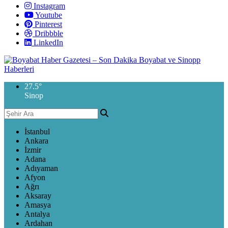
Instagram
Youtube
Pinterest
Dribbble
LinkedIn
27.5
°
Sinop
İstanbul
Ankara
İzmir
Adana
Adıyaman
Afyon
Ağrı
Aksaray
Amasya
Antalya
Ardahan