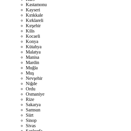
Kastamonu
Kayseri
Kırıkkale
Kırklareli
Kırşehir
Kilis
Kocaeli
Konya
Kütahya
Malatya
Manisa
Mardin
Muğla
Muş
Nevşehir
Niğde
Ordu
Osmaniye
Rize
Sakarya
Samsun
Siirt
Sinop
Sivas
Şanlıurfa