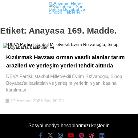
Etiket:
Anayasa 169. Madde.
Kızılırmak Havzası orman vasıflı alanlar tarım
arazileri ve yerleşim yerleri tehdit altında
DEVA Partisi İstanbul Milletvekili Evrim Rızvanoğlu, Sinop
Boyabat’ta başlatılan ve yerleşim yerlerinin yanı başına
kurulması
17 Haziran 2025 Salı 20:09
Sosyal medya hesaplarımızı keşfedin