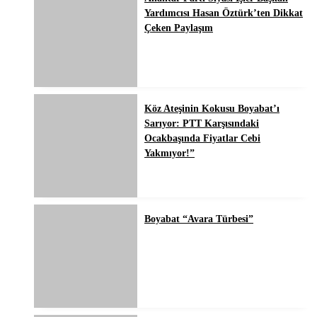
Yardımcısı Hasan Öztürk’ten Dikkat
Çeken Paylaşım
Köz Ateşinin Kokusu Boyabat’ı
Sarıyor: PTT Karşısındaki
Ocakbaşında Fiyatlar Cebi
Yakmıyor!”
Boyabat “Avara Türbesi”