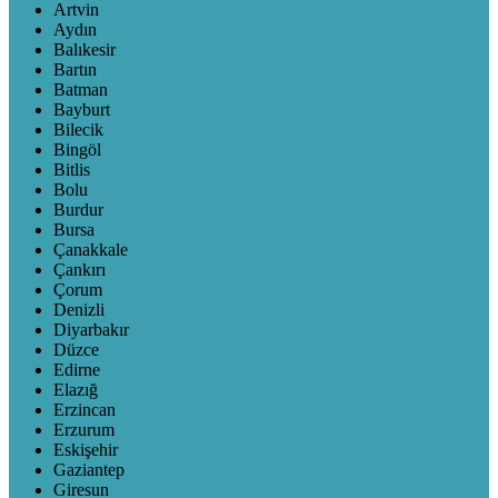
Artvin
Aydın
Balıkesir
Bartın
Batman
Bayburt
Bilecik
Bingöl
Bitlis
Bolu
Burdur
Bursa
Çanakkale
Çankırı
Çorum
Denizli
Diyarbakır
Düzce
Edirne
Elazığ
Erzincan
Erzurum
Eskişehir
Gaziantep
Giresun