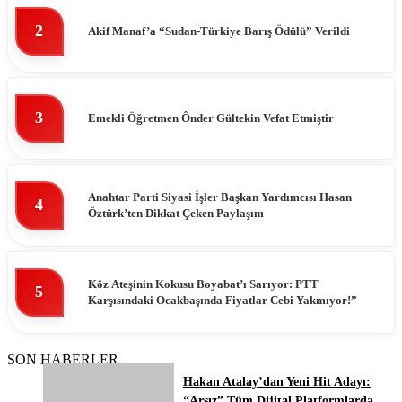
2
Akif Manaf’a “Sudan-Türkiye Barış Ödülü” Verildi
3
Emekli Öğretmen Ônder Gültekin Vefat Etmiştir
Anahtar Parti Siyasi İşler Başkan Yardımcısı Hasan
4
Öztürk’ten Dikkat Çeken Paylaşım
Köz Ateşinin Kokusu Boyabat’ı Sarıyor: PTT
5
Karşısındaki Ocakbaşında Fiyatlar Cebi Yakmıyor!”
SON HABERLER
Hakan Atalay’dan Yeni Hit Adayı:
“Arsız” Tüm Dijital Platformlarda