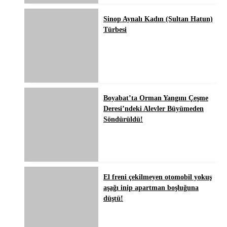
Sinop Aynalı Kadın (Sultan Hatun)
Türbesi
Boyabat’ta Orman Yangını Çeşme
Deresi’ndeki Alevler Büyümeden
Söndürüldü!
El freni çekilmeyen otomobil yokuş
aşağı inip apartman boşluğuna
düştü!