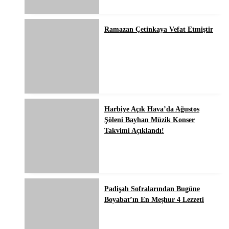
Ramazan Çetinkaya Vefat Etmiştir
Harbiye Açık Hava’da Ağustos
Şöleni Bayhan Müzik Konser
Takvimi Açıklandı!
Padişah Sofralarından Bugüne
Boyabat’ın En Meşhur 4 Lezzeti