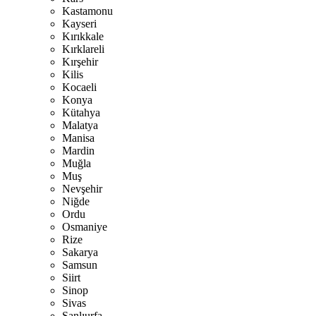
Kastamonu
Kayseri
Kırıkkale
Kırklareli
Kırşehir
Kilis
Kocaeli
Konya
Kütahya
Malatya
Manisa
Mardin
Muğla
Muş
Nevşehir
Niğde
Ordu
Osmaniye
Rize
Sakarya
Samsun
Siirt
Sinop
Sivas
Şanlıurfa