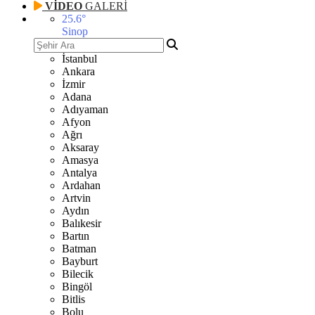
VİDEO
GALERİ
25.6
°
Sinop
İstanbul
Ankara
İzmir
Adana
Adıyaman
Afyon
Ağrı
Aksaray
Amasya
Antalya
Ardahan
Artvin
Aydın
Balıkesir
Bartın
Batman
Bayburt
Bilecik
Bingöl
Bitlis
Bolu