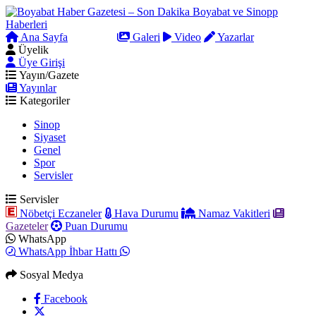
Ana Sayfa
Arama
Galeri
Video
Yazarlar
Üyelik
Üye Girişi
Yayın/Gazete
Yayınlar
Kategoriler
Sinop
Siyaset
Genel
Spor
Servisler
Servisler
Nöbetçi Eczaneler
Hava Durumu
Namaz Vakitleri
Gazeteler
Puan Durumu
WhatsApp
WhatsApp İhbar Hattı
Sosyal Medya
Facebook