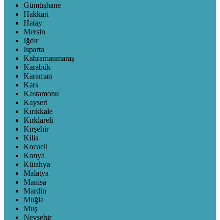
Gümüşhane
Hakkari
Hatay
Mersin
Iğdır
Isparta
Kahramanmaraş
Karabük
Karaman
Kars
Kastamonu
Kayseri
Kırıkkale
Kırklareli
Kırşehir
Kilis
Kocaeli
Konya
Kütahya
Malatya
Manisa
Mardin
Muğla
Muş
Nevşehir