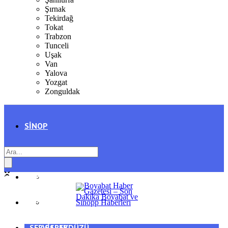
Şırnak
Tekirdağ
Tokat
Trabzon
Tunceli
Uşak
Van
Yalova
Yozgat
Zonguldak
SINOP
SIYASET
BOYABAT
GENEL
DURAĞAN
SPOR
AYANCIK
SERVISLER
SARAYDÜZÜ