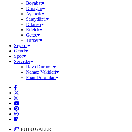
Boyabat
Durağan
Ayancık
Saraydüzü
Dikmen
Erfelek
Gerze
Türkeli
Siyaset
Genel
Spor
Servisler
Hava Durumu
Namaz Vakitleri
Puan Durumları
FOTO
GALERİ