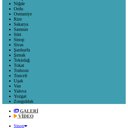
Niğde
Ordu
Osmaniye
Rize
Sakarya
Samsun
Siirt
Sinop
Sivas
Şanlıurfa
Şırnak
Tekirdağ
Tokat
Trabzon
Tunceli
Uşak
Van
Yalova
Yozgat
Zonguldak
GALERİ
VİDEO
Sinop