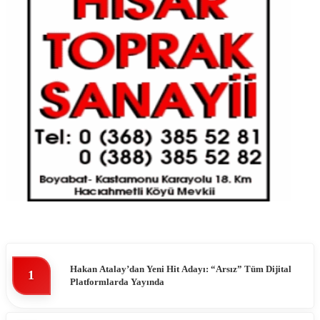
Hakan Atalay’dan Yeni Hit Adayı: “Arsız” Tüm Dijital
1
Platformlarda Yayında