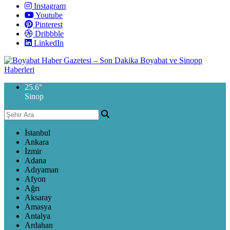
Instagram
Youtube
Pinterest
Dribbble
LinkedIn
25.6
°
Sinop
İstanbul
Ankara
İzmir
Adana
Adıyaman
Afyon
Ağrı
Aksaray
Amasya
Antalya
Ardahan