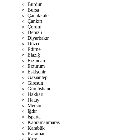
Burdur
Bursa
Çanakkale
Çankırı
Çorum
Denizli
Diyarbakır
Düzce
Edirne
Elazığ
Erzincan
Erzurum
Eskişehir
Gaziantep
Giresun
Gümüşhane
Hakkari
Hatay
Mersin
Iğdır
Isparta
Kahramanmaraş
Karabük
Karaman
Kars