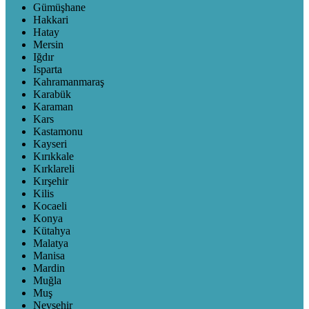
Gümüşhane
Hakkari
Hatay
Mersin
Iğdır
Isparta
Kahramanmaraş
Karabük
Karaman
Kars
Kastamonu
Kayseri
Kırıkkale
Kırklareli
Kırşehir
Kilis
Kocaeli
Konya
Kütahya
Malatya
Manisa
Mardin
Muğla
Muş
Nevşehir