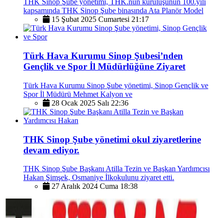
THK Sinop Şube yönetimi, THK.nun kuruluşunun 100.yılı
kapsamında THK Sinop Şube binasında Ata Planör Model
15 Şubat 2025 Cumartesi 21:17
Türk Hava Kurumu Sinop Şubesi’nden
Gençlik ve Spor İl Müdürlüğüne Ziyaret
Türk Hava Kurumu Sinop Şube yönetimi, Sinop Gençlik ve
Spor İl Müdürü Mehmet Kalyon ve
28 Ocak 2025 Salı 22:36
THK Sinop Şube yönetimi okul ziyaretlerine
devam ediyor.
THK Sinop Şube Başkanı Atilla Tezin ve Başkan Yardımcısı
Hakan Şimşek, Osmaniye İlkokulunu ziyaret etti.
27 Aralık 2024 Cuma 18:38