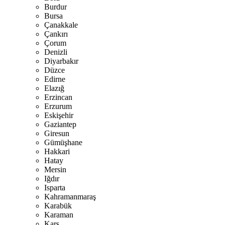
Burdur
Bursa
Çanakkale
Çankırı
Çorum
Denizli
Diyarbakır
Düzce
Edirne
Elazığ
Erzincan
Erzurum
Eskişehir
Gaziantep
Giresun
Gümüşhane
Hakkari
Hatay
Mersin
Iğdır
Isparta
Kahramanmaraş
Karabük
Karaman
Kars