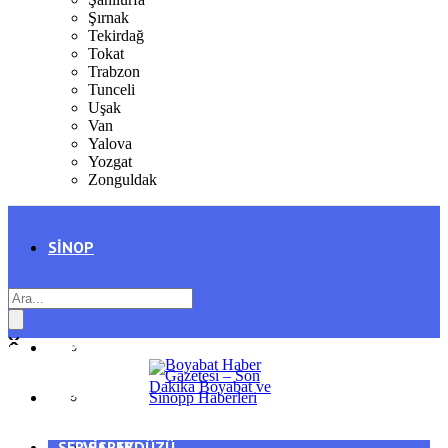
Şırnak
Tekirdağ
Tokat
Trabzon
Tunceli
Uşak
Van
Yalova
Yozgat
Zonguldak
SINOP
SIYASET
BOYABAT
GENEL
DURAĞAN
SPOR
AYANCIK
SERVISLER
SARAYDÜZÜ