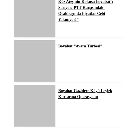
Köz Ateşinin Kokusu Boyabat’ı
Sarıyor: PTT Karşısındaki
Ocakbaşında Fiyatlar Cebi
Yakmıyor!”
Boyabat “Avara Türbesi”
Boyabat Gazidere Köyü Leylek
Kurtarma Operasyonu