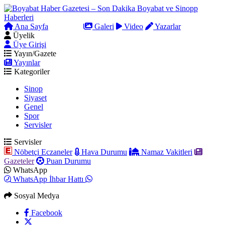
Ana Sayfa
Arama
Galeri
Video
Yazarlar
Üyelik
Üye Girişi
Yayın/Gazete
Yayınlar
Kategoriler
Sinop
Siyaset
Genel
Spor
Servisler
Servisler
Nöbetçi Eczaneler
Hava Durumu
Namaz Vakitleri
Gazeteler
Puan Durumu
WhatsApp
WhatsApp İhbar Hattı
Sosyal Medya
Facebook