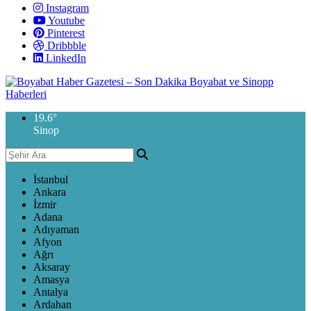
Instagram
Youtube
Pinterest
Dribbble
LinkedIn
19.6
°
Sinop
İstanbul
Ankara
İzmir
Adana
Adıyaman
Afyon
Ağrı
Aksaray
Amasya
Antalya
Ardahan