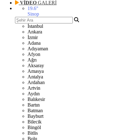
VİDEO
GALERİ
19.6
°
Sinop
İstanbul
Ankara
İzmir
Adana
Adıyaman
Afyon
Ağrı
Aksaray
Amasya
Antalya
Ardahan
Artvin
Aydın
Balıkesir
Bartın
Batman
Bayburt
Bilecik
Bingöl
Bitlis
Bolu