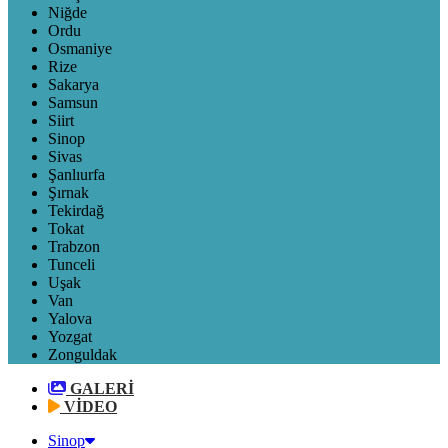
Niğde
Ordu
Osmaniye
Rize
Sakarya
Samsun
Siirt
Sinop
Sivas
Şanlıurfa
Şırnak
Tekirdağ
Tokat
Trabzon
Tunceli
Uşak
Van
Yalova
Yozgat
Zonguldak
GALERİ
VİDEO
Sinop