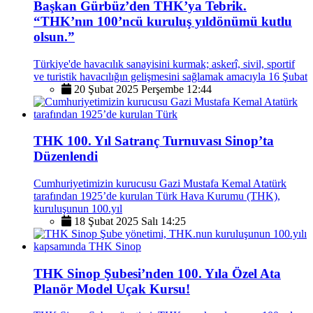
Başkan Gürbüz’den THK’ya Tebrik.
“THK’nın 100’ncü kuruluş yıldönümü kutlu
olsun.”
Türkiye'de havacılık sanayisini kurmak; askerî, sivil, sportif
ve turistik havacılığın gelişmesini sağlamak amacıyla 16 Şubat
20 Şubat 2025 Perşembe 12:44
THK 100. Yıl Satranç Turnuvası Sinop’ta
Düzenlendi
Cumhuriyetimizin kurucusu Gazi Mustafa Kemal Atatürk
tarafından 1925’de kurulan Türk Hava Kurumu (THK),
kuruluşunun 100.yıl
18 Şubat 2025 Salı 14:25
THK Sinop Şubesi’nden 100. Yıla Özel Ata
Planör Model Uçak Kursu!