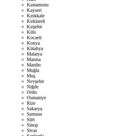
Kastamonu
Kayseri
Kırıkkale
Kırklareli
Kırşehir
Kilis
Kocaeli
Konya
Kütahya
Malatya
Manisa
Mardin
Muğla
Muş
Nevşehir
Niğde
Ordu
Osmaniye
Rize
Sakarya
Samsun
Siirt
Sinop
Sivas
Şanlıurfa