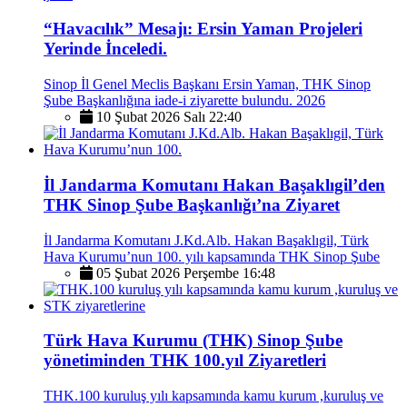
“Havacılık” Mesajı: Ersin Yaman Projeleri
Yerinde İnceledi.
Sinop İl Genel Meclis Başkanı Ersin Yaman, THK Sinop
Şube Başkanlığına iade-i ziyarette bulundu. 2026
10 Şubat 2026 Salı 22:40
İl Jandarma Komutanı Hakan Başaklıgil’den
THK Sinop Şube Başkanlığı’na Ziyaret
İl Jandarma Komutanı J.Kd.Alb. Hakan Başaklıgil, Türk
Hava Kurumu’nun 100. yılı kapsamında THK Sinop Şube
05 Şubat 2026 Perşembe 16:48
Türk Hava Kurumu (THK) Sinop Şube
yönetiminden THK 100.yıl Ziyaretleri
THK.100 kuruluş yılı kapsamında kamu kurum ,kuruluş ve