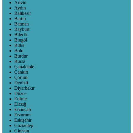
Artvin
Aydın
Balıkesir
Bartın
Batman
Bayburt
Bilecik
Bingöl
Bitlis
Bolu
Burdur
Bursa
Çanakkale
Çankırı
Çorum
Denizli
Diyarbakır
Düzce
Edirne
Elazığ
Erzincan
Erzurum
Eskişehir
Gaziantep
Giresun