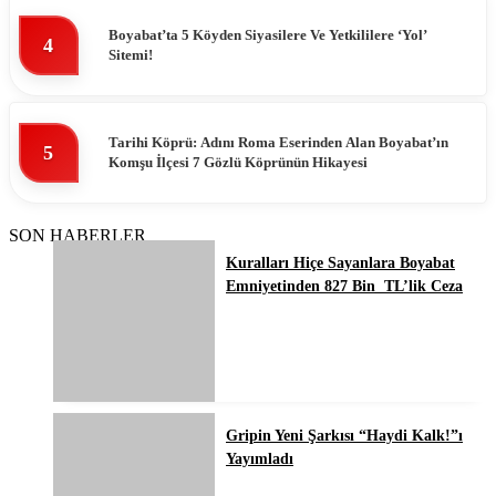
Boyabat’ta 5 Köyden Siyasilere Ve Yetkililere ‘Yol’
4
Sitemi!
Tarihi Köprü: Adını Roma Eserinden Alan Boyabat’ın
5
Komşu İlçesi 7 Gözlü Köprünün Hikayesi
SON HABERLER
Kuralları Hiçe Sayanlara Boyabat
Emniyetinden 827 Bin TL’lik Ceza
Gripin Yeni Şarkısı “Haydi Kalk!”ı
Yayımladı