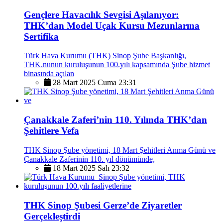
Gençlere Havacılık Sevgisi Aşılanıyor:
THK’dan Model Uçak Kursu Mezunlarına
Sertifika
Türk Hava Kurumu (THK) Sinop Şube Başkanlığı,
THK.nunun kuruluşunun 100.yılı kapsamında Şube hizmet
binasında açılan
28 Mart 2025 Cuma 23:31
Çanakkale Zaferi’nin 110. Yılında THK’dan
Şehitlere Vefa
THK Sinop Şube yönetimi, 18 Mart Şehitleri Anma Günü ve
Çanakkale Zaferinin 110. yıl dönümünde,
18 Mart 2025 Salı 23:32
THK Sinop Şubesi Gerze’de Ziyaretler
Gerçekleştirdi