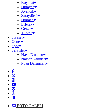
Boyabat
Durağan
Ayancık
Saraydüzü
Dikmen
Erfelek
Gerze
Türkeli
Siyaset
Genel
Spor
Servisler
Hava Durumu
Namaz Vakitleri
Puan Durumları
FOTO
GALERİ