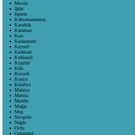
Mersin
Iğdır
Isparta
Kahramanmaraş
Karabük
Karaman
Kars
Kastamonu
Kayseri
Kırıkkale
Kırklareli
Kırşehir
Kilis
Kocaeli
Konya
Kütahya
Malatya
Manisa
Mardin
Muğla
Muş
Nevşehir
Niğde
Ordu
Osmaniye