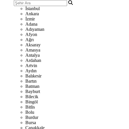
İstanbul
Ankara
İzmir
Adana
Adıyaman
Afyon
Ağrı
Aksaray
Amasya
Antalya
Ardahan
Artvin
Aydın
Balıkesir
Bartın
Batman
Bayburt
Bilecik
Bingöl
Bitlis
Bolu
Burdur
Bursa
Çanakkale