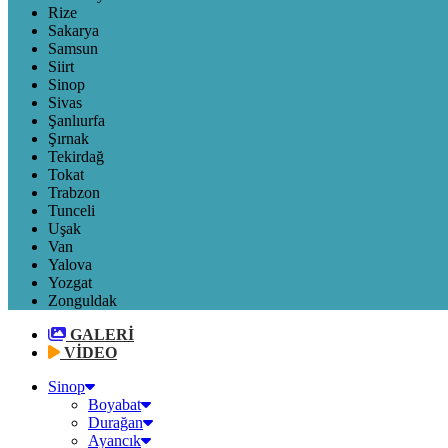
Rize
Sakarya
Samsun
Siirt
Sinop
Sivas
Şanlıurfa
Şırnak
Tekirdağ
Tokat
Trabzon
Tunceli
Uşak
Van
Yalova
Yozgat
Zonguldak
GALERİ
VİDEO
Sinop
Boyabat
Durağan
Ayancık