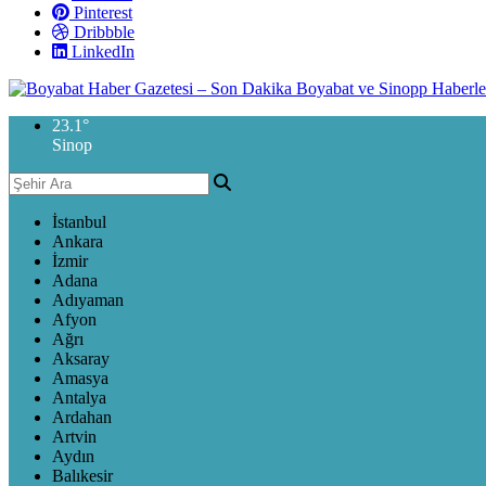
Pinterest
Dribbble
LinkedIn
23.1
°
Sinop
İstanbul
Ankara
İzmir
Adana
Adıyaman
Afyon
Ağrı
Aksaray
Amasya
Antalya
Ardahan
Artvin
Aydın
Balıkesir