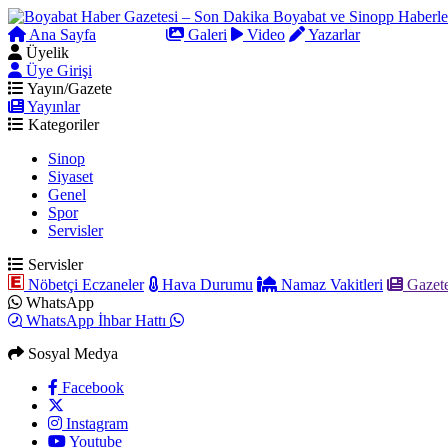
Ana Sayfa
Arama
Galeri
Video
Yazarlar
Üyelik
Üye Girişi
Yayın/Gazete
Yayınlar
Kategoriler
Sinop
Siyaset
Genel
Spor
Servisler
Servisler
Nöbetçi Eczaneler
Hava Durumu
Namaz Vakitleri
Gazete
WhatsApp
WhatsApp İhbar Hattı
Sosyal Medya
Facebook
Instagram
Youtube