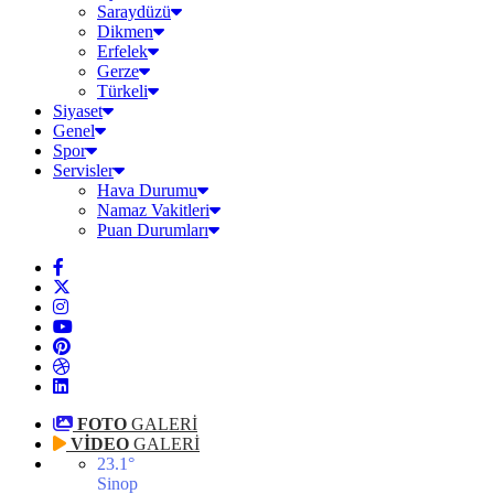
Saraydüzü
Dikmen
Erfelek
Gerze
Türkeli
Siyaset
Genel
Spor
Servisler
Hava Durumu
Namaz Vakitleri
Puan Durumları
FOTO
GALERİ
VİDEO
GALERİ
23.1
°
Sinop