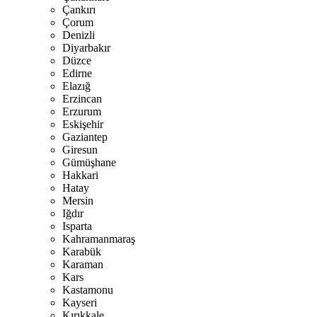
Çankırı
Çorum
Denizli
Diyarbakır
Düzce
Edirne
Elazığ
Erzincan
Erzurum
Eskişehir
Gaziantep
Giresun
Gümüşhane
Hakkari
Hatay
Mersin
Iğdır
Isparta
Kahramanmaraş
Karabük
Karaman
Kars
Kastamonu
Kayseri
Kırıkkale