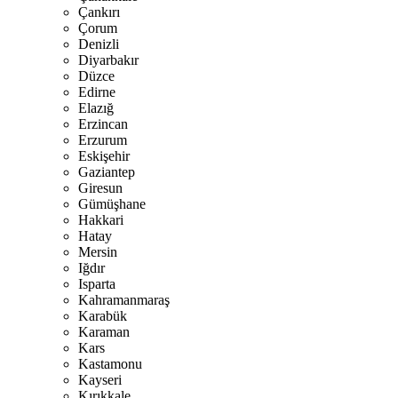
Çankırı
Çorum
Denizli
Diyarbakır
Düzce
Edirne
Elazığ
Erzincan
Erzurum
Eskişehir
Gaziantep
Giresun
Gümüşhane
Hakkari
Hatay
Mersin
Iğdır
Isparta
Kahramanmaraş
Karabük
Karaman
Kars
Kastamonu
Kayseri
Kırıkkale