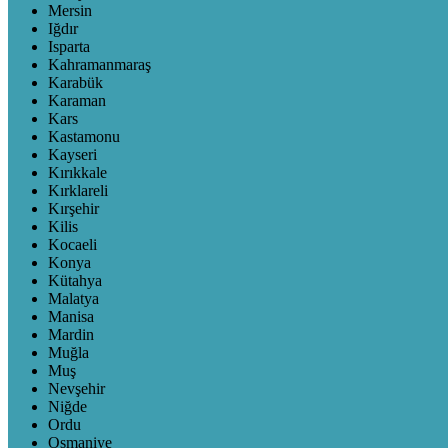
Mersin
Iğdır
Isparta
Kahramanmaraş
Karabük
Karaman
Kars
Kastamonu
Kayseri
Kırıkkale
Kırklareli
Kırşehir
Kilis
Kocaeli
Konya
Kütahya
Malatya
Manisa
Mardin
Muğla
Muş
Nevşehir
Niğde
Ordu
Osmaniye