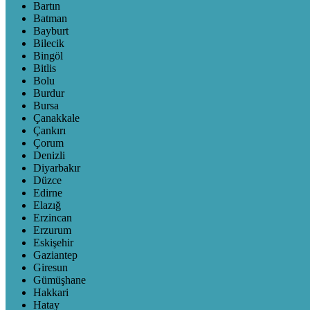
Bartın
Batman
Bayburt
Bilecik
Bingöl
Bitlis
Bolu
Burdur
Bursa
Çanakkale
Çankırı
Çorum
Denizli
Diyarbakır
Düzce
Edirne
Elazığ
Erzincan
Erzurum
Eskişehir
Gaziantep
Giresun
Gümüşhane
Hakkari
Hatay