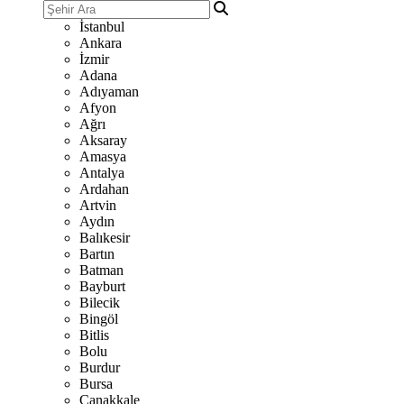
İstanbul
Ankara
İzmir
Adana
Adıyaman
Afyon
Ağrı
Aksaray
Amasya
Antalya
Ardahan
Artvin
Aydın
Balıkesir
Bartın
Batman
Bayburt
Bilecik
Bingöl
Bitlis
Bolu
Burdur
Bursa
Çanakkale