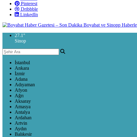
Pinterest
Dribbble
LinkedIn
27.1
°
Sinop
İstanbul
Ankara
İzmir
Adana
Adıyaman
Afyon
Ağrı
Aksaray
Amasya
Antalya
Ardahan
Artvin
Aydın
Balıkesir