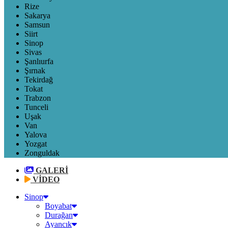
Rize
Sakarya
Samsun
Siirt
Sinop
Sivas
Şanlıurfa
Şırnak
Tekirdağ
Tokat
Trabzon
Tunceli
Uşak
Van
Yalova
Yozgat
Zonguldak
GALERİ
VİDEO
Sinop
Boyabat
Durağan
Ayancık