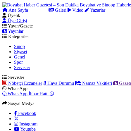
Ana Sayfa
Arama
Galeri
Video
Yazarlar
Üyelik
Üye Girişi
Yayın/Gazete
Yayınlar
Kategoriler
Sinop
Siyaset
Genel
Spor
Servisler
Servisler
Nöbetçi Eczaneler
Hava Durumu
Namaz Vakitleri
Gazete
WhatsApp
WhatsApp İhbar Hattı
Sosyal Medya
Facebook
Instagram
Youtube