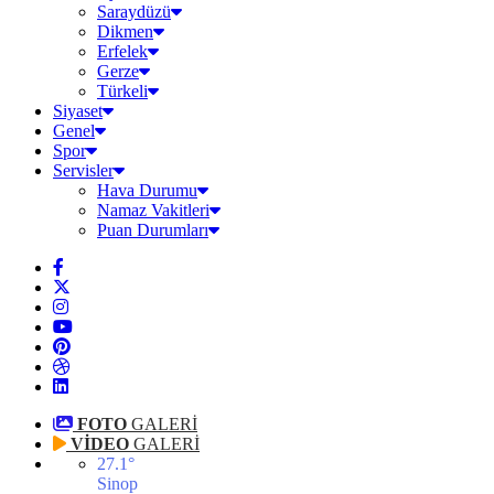
Saraydüzü
Dikmen
Erfelek
Gerze
Türkeli
Siyaset
Genel
Spor
Servisler
Hava Durumu
Namaz Vakitleri
Puan Durumları
FOTO
GALERİ
VİDEO
GALERİ
27.1
°
Sinop