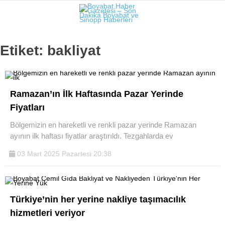
19.8
°
SINOP
Etiket:
bakliyat
GALERİ
VİDEO
SINOP
Ramazan’ın İlk Haftasında Pazar Yerinde
SIYASET
Fiyatları
GENEL
Bölgemizin en hareketli ve renkli pazar yerinde Ramazan
ayının ilk haftası fiyatlar araştırıldı. Tezgahlarda ev
SPOR
03 Mart 2025 Pazartesi 20:38
SERVISLER
Türkiye’nin her yerine nakliye taşımacılık
hizmetleri veriyor