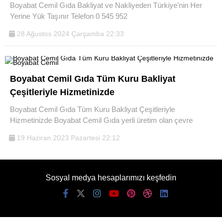
Boyabat Cemil Gıda Bakliyat ve Nakliyeden Türkiye'nin Her
Yerine Yük Taşınır Telefon 0 545 952
28 Ağustos 2024 Çarşamba 22:33
Boyabat Cemil Gıda Tüm Kuru Bakliyat
WhatsApp İhbar
Hattı
Çeşitleriyle Hizmetinizde
Boyabat Cemil Gıda Tüm Kuru Bakliyat Çeşitleriyle
Hizmetinizde Boyabat Cemil Gıda yerli üretim olan çevre
19 Haziran 2023 Pazartesi 22:12
Facebook
Sosyal medya hesaplarımızı keşfedin
Instagram