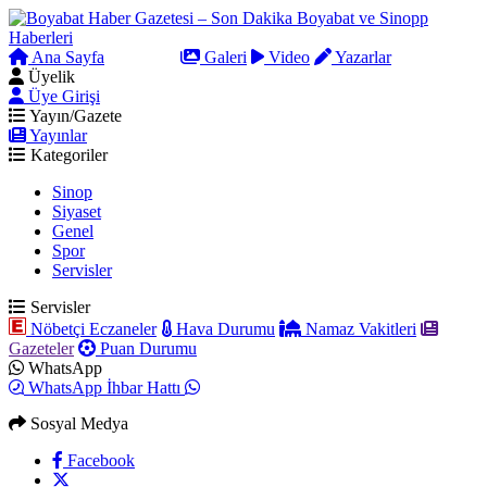
Ana Sayfa
Arama
Galeri
Video
Yazarlar
Üyelik
Üye Girişi
Yayın/Gazete
Yayınlar
Kategoriler
Sinop
Siyaset
Genel
Spor
Servisler
Servisler
Nöbetçi Eczaneler
Hava Durumu
Namaz Vakitleri
Gazeteler
Puan Durumu
WhatsApp
WhatsApp İhbar Hattı
Sosyal Medya
Facebook