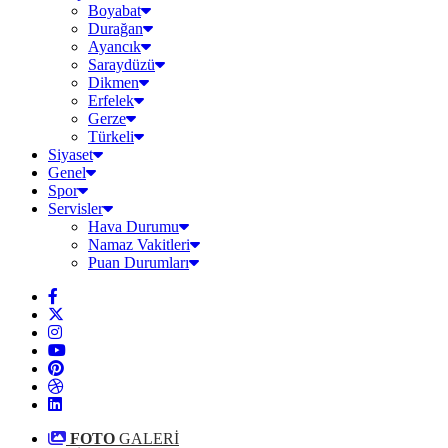
Boyabat
Durağan
Ayancık
Saraydüzü
Dikmen
Erfelek
Gerze
Türkeli
Siyaset
Genel
Spor
Servisler
Hava Durumu
Namaz Vakitleri
Puan Durumları
FOTO
GALERİ