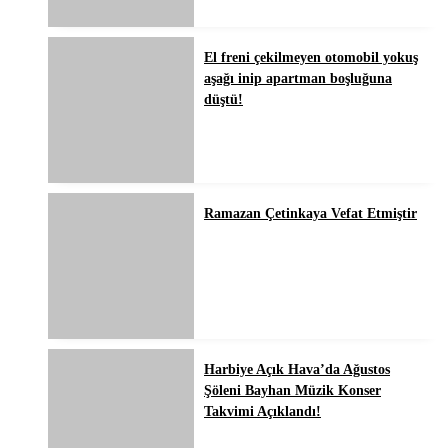
El freni çekilmeyen otomobil yokuş
aşağı inip apartman boşluğuna
düştü!
Ramazan Çetinkaya Vefat Etmiştir
Harbiye Açık Hava’da Ağustos
Şöleni Bayhan Müzik Konser
Takvimi Açıklandı!