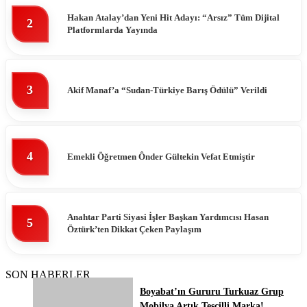
Hakan Atalay’dan Yeni Hit Adayı: “Arsız” Tüm Dijital
2
Platformlarda Yayında
3
Akif Manaf’a “Sudan-Türkiye Barış Ödülü” Verildi
4
Emekli Öğretmen Ônder Gültekin Vefat Etmiştir
Anahtar Parti Siyasi İşler Başkan Yardımcısı Hasan
5
Öztürk’ten Dikkat Çeken Paylaşım
SON HABERLER
Boyabat’ın Gururu Turkuaz Grup
Mobilya Artık Tescilli Marka!