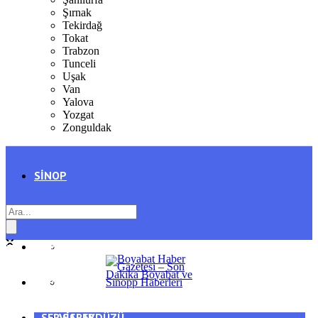
Şırnak
Tekirdağ
Tokat
Trabzon
Tunceli
Uşak
Van
Yalova
Yozgat
Zonguldak
SINOP
SIYASET
BOYABAT
GENEL
DURAĞAN
SPOR
AYANCIK
SERVISLER
SARAYDÜZÜ