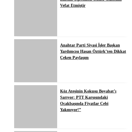
Vefat Etmiştir
Anahtar Parti Siyasi İşler Başkan
Yardımcısı Hasan Öztürk’ten Dikkat
Çeken Paylaşım
Köz Ateşinin Kokusu Boyabat’ı
Sarıyor: PTT Karşısındaki
Ocakbaşında Fiyatlar Cebi
Yakmıyor!”