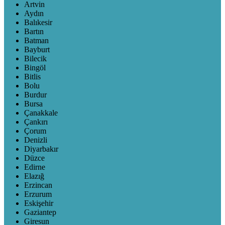
Artvin
Aydın
Balıkesir
Bartın
Batman
Bayburt
Bilecik
Bingöl
Bitlis
Bolu
Burdur
Bursa
Çanakkale
Çankırı
Çorum
Denizli
Diyarbakır
Düzce
Edirne
Elazığ
Erzincan
Erzurum
Eskişehir
Gaziantep
Giresun