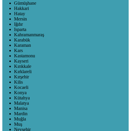
Gümüşhane
Hakkari
Hatay
Mersin
Iğdır
Isparta
Kahramanmaraş
Karabük
Karaman
Kars
Kastamonu
Kayseri
Kırıkkale
Kırklareli
Kırşehir
Kilis
Kocaeli
Konya
Kütahya
Malatya
Manisa
Mardin
Muğla
Muş
Nevşehir