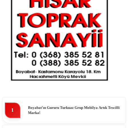
Boyabat’ın Gururu Turkuaz Grup Mobilya Artık Tescilli
1
Marka!