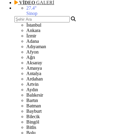
VİDEO
GALERİ
27.4
°
Sinop
İstanbul
Ankara
İzmir
Adana
Adıyaman
Afyon
Ağrı
Aksaray
Amasya
Antalya
Ardahan
Artvin
Aydın
Balıkesir
Bartın
Batman
Bayburt
Bilecik
Bingöl
Bitlis
Bolu