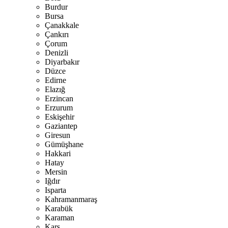
Burdur
Bursa
Çanakkale
Çankırı
Çorum
Denizli
Diyarbakır
Düzce
Edirne
Elazığ
Erzincan
Erzurum
Eskişehir
Gaziantep
Giresun
Gümüşhane
Hakkari
Hatay
Mersin
Iğdır
Isparta
Kahramanmaraş
Karabük
Karaman
Kars