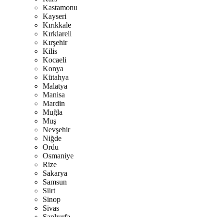
Kastamonu
Kayseri
Kırıkkale
Kırklareli
Kırşehir
Kilis
Kocaeli
Konya
Kütahya
Malatya
Manisa
Mardin
Muğla
Muş
Nevşehir
Niğde
Ordu
Osmaniye
Rize
Sakarya
Samsun
Siirt
Sinop
Sivas
Şanlıurfa