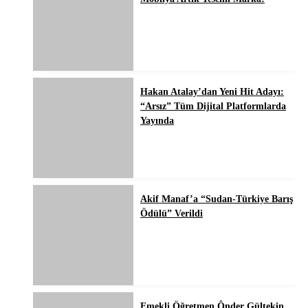
Hakan Atalay’dan Yeni Hit Adayı:
“Arsız” Tüm Dijital Platformlarda
Yayında
Akif Manaf’a “Sudan-Türkiye Barış
Ödülü” Verildi
Emekli Öğretmen Ônder Gültekin