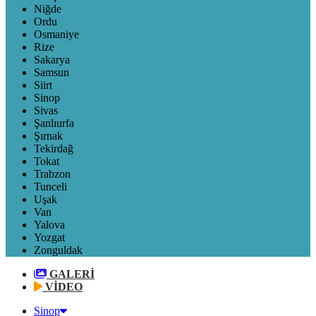
Niğde
Ordu
Osmaniye
Rize
Sakarya
Samsun
Siirt
Sinop
Sivas
Şanlıurfa
Şırnak
Tekirdağ
Tokat
Trabzon
Tunceli
Uşak
Van
Yalova
Yozgat
Zonguldak
GALERİ
VİDEO
Sinop