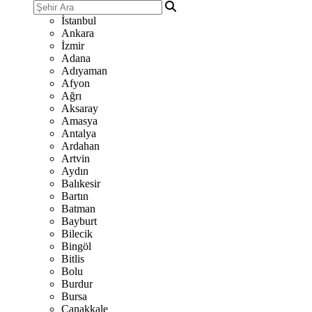
İstanbul
Ankara
İzmir
Adana
Adıyaman
Afyon
Ağrı
Aksaray
Amasya
Antalya
Ardahan
Artvin
Aydın
Balıkesir
Bartın
Batman
Bayburt
Bilecik
Bingöl
Bitlis
Bolu
Burdur
Bursa
Çanakkale