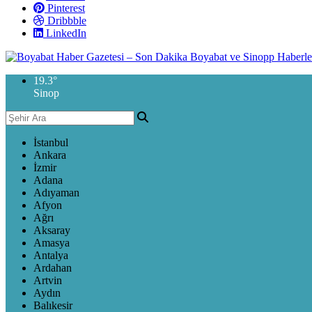
Pinterest
Dribbble
LinkedIn
19.3
°
Sinop
İstanbul
Ankara
İzmir
Adana
Adıyaman
Afyon
Ağrı
Aksaray
Amasya
Antalya
Ardahan
Artvin
Aydın
Balıkesir