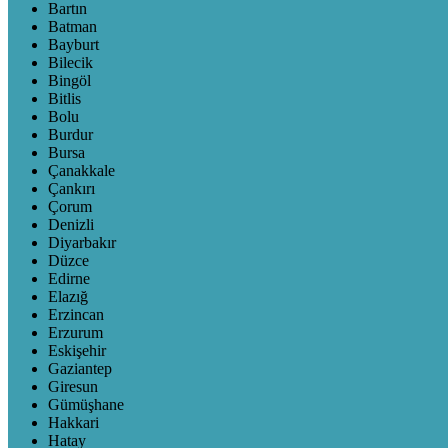
Bartın
Batman
Bayburt
Bilecik
Bingöl
Bitlis
Bolu
Burdur
Bursa
Çanakkale
Çankırı
Çorum
Denizli
Diyarbakır
Düzce
Edirne
Elazığ
Erzincan
Erzurum
Eskişehir
Gaziantep
Giresun
Gümüşhane
Hakkari
Hatay