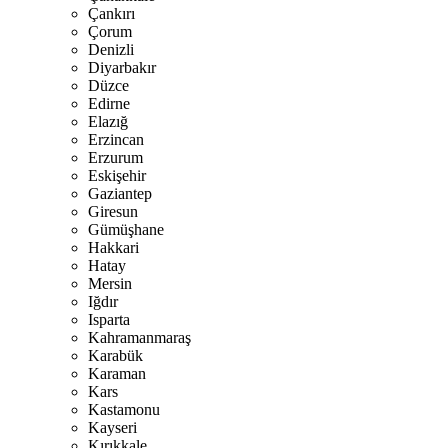
Çankırı
Çorum
Denizli
Diyarbakır
Düzce
Edirne
Elazığ
Erzincan
Erzurum
Eskişehir
Gaziantep
Giresun
Gümüşhane
Hakkari
Hatay
Mersin
Iğdır
Isparta
Kahramanmaraş
Karabük
Karaman
Kars
Kastamonu
Kayseri
Kırıkkale