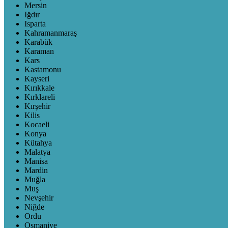
Mersin
Iğdır
Isparta
Kahramanmaraş
Karabük
Karaman
Kars
Kastamonu
Kayseri
Kırıkkale
Kırklareli
Kırşehir
Kilis
Kocaeli
Konya
Kütahya
Malatya
Manisa
Mardin
Muğla
Muş
Nevşehir
Niğde
Ordu
Osmaniye