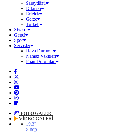
Saraydüzü
Dikmen
Erfelek
Gerze
Türkeli
Siyaset
Genel
Spor
Servisler
Hava Durumu
Namaz Vakitleri
Puan Durumları
FOTO
GALERİ
VİDEO
GALERİ
19.3
°
Sinop