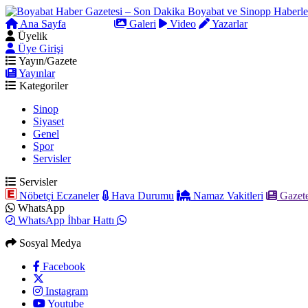
Ana Sayfa
Arama
Galeri
Video
Yazarlar
Üyelik
Üye Girişi
Yayın/Gazete
Yayınlar
Kategoriler
Sinop
Siyaset
Genel
Spor
Servisler
Servisler
Nöbetçi Eczaneler
Hava Durumu
Namaz Vakitleri
Gazete
WhatsApp
WhatsApp İhbar Hattı
Sosyal Medya
Facebook
Instagram
Youtube