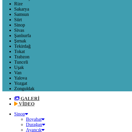
Rize
Sakarya
Samsun
Siirt
Sinop
Sivas
Şanlıurfa
Şırnak
Tekirdağ
Tokat
Trabzon
Tunceli
Uşak
Van
Yalova
Yozgat
Zonguldak
GALERİ
VİDEO
Sinop
Boyabat
Durağan
Ayancık