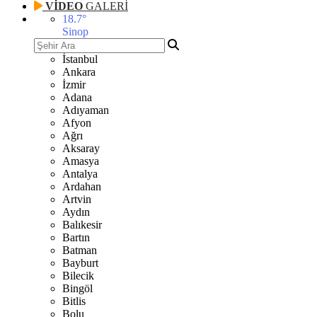
VİDEO
GALERİ
18.7
°
Sinop
İstanbul
Ankara
İzmir
Adana
Adıyaman
Afyon
Ağrı
Aksaray
Amasya
Antalya
Ardahan
Artvin
Aydın
Balıkesir
Bartın
Batman
Bayburt
Bilecik
Bingöl
Bitlis
Bolu