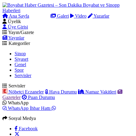
Ana Sayfa
Arama
Galeri
Video
Yazarlar
Üyelik
Üye Girişi
Yayın/Gazete
Yayınlar
Kategoriler
Sinop
Siyaset
Genel
Spor
Servisler
Servisler
Nöbetçi Eczaneler
Hava Durumu
Namaz Vakitleri
Gazeteler
Puan Durumu
WhatsApp
WhatsApp İhbar Hattı
Sosyal Medya
Facebook