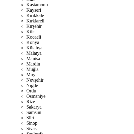
Kastamonu
Kayseri
Kırıkkale
Kırklareli
Kırşehir
Kilis
Kocaeli
Konya
Kütahya
Malatya
Manisa
Mardin
Muğla
Muş
Nevşehir
Niğde
Ordu
Osmaniye
Rize
Sakarya
Samsun
Siirt
Sinop
Sivas
Şanlıurfa