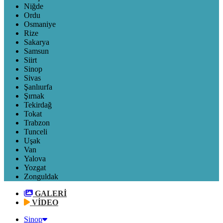
Niğde
Ordu
Osmaniye
Rize
Sakarya
Samsun
Siirt
Sinop
Sivas
Şanlıurfa
Şırnak
Tekirdağ
Tokat
Trabzon
Tunceli
Uşak
Van
Yalova
Yozgat
Zonguldak
GALERİ
VİDEO
Sinop