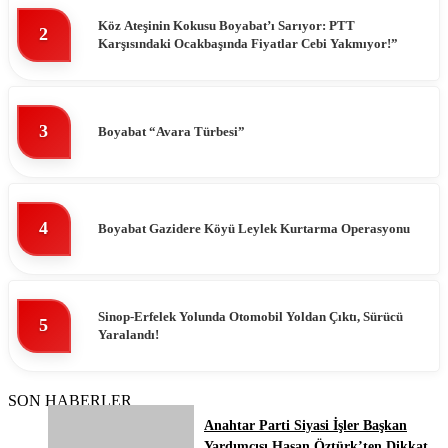
Köz Ateşinin Kokusu Boyabat’ı Sarıyor: PTT
2
Karşısındaki Ocakbaşında Fiyatlar Cebi Yakmıyor!”
3
Boyabat “Avara Türbesi”
4
Boyabat Gazidere Köyü Leylek Kurtarma Operasyonu
Sinop-Erfelek Yolunda Otomobil Yoldan Çıktı, Sürücü
5
Yaralandı!
SON HABERLER
Anahtar Parti Siyasi İşler Başkan
Yardımcısı Hasan Öztürk’ten Dikkat