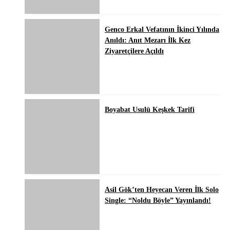
Genco Erkal Vefatının İkinci Yılında
Anıldı: Anıt Mezarı İlk Kez
Ziyaretçilere Açıldı
Boyabat Usulü Keşkek Tarifi
Asil Gök’ten Heyecan Veren İlk Solo
Single: “Noldu Böyle” Yayınlandı!