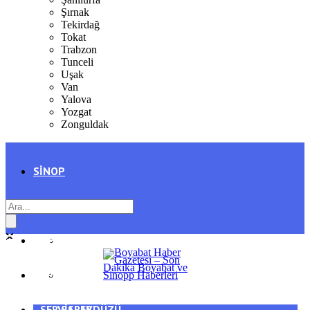
Şırnak
Tekirdağ
Tokat
Trabzon
Tunceli
Uşak
Van
Yalova
Yozgat
Zonguldak
SINOP
SIYASET
BOYABAT
GENEL
DURAĞAN
SPOR
AYANCIK
SERVISLER
SARAYDÜZÜ