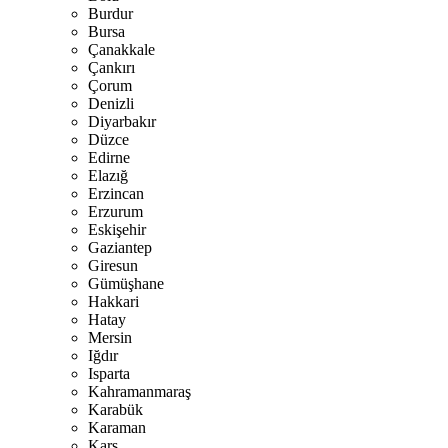
Burdur
Bursa
Çanakkale
Çankırı
Çorum
Denizli
Diyarbakır
Düzce
Edirne
Elazığ
Erzincan
Erzurum
Eskişehir
Gaziantep
Giresun
Gümüşhane
Hakkari
Hatay
Mersin
Iğdır
Isparta
Kahramanmaraş
Karabük
Karaman
Kars