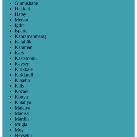
Gümüşhane
Hakkari
Hatay
Mersin
Iğdır
Isparta
Kahramanmaraş
Karabük
Karaman
Kars
Kastamonu
Kayseri
Kırıkkale
Kırklareli
Kırşehir
Kilis
Kocaeli
Konya
Kütahya
Malatya
Manisa
Mardin
Muğla
Muş
Nevşehir