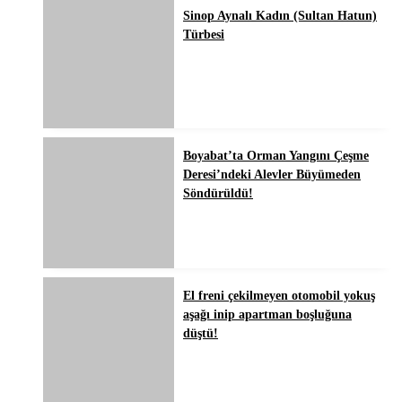
Sinop Aynalı Kadın (Sultan Hatun)
Türbesi
Boyabat’ta Orman Yangını Çeşme
Deresi’ndeki Alevler Büyümeden
Söndürüldü!
El freni çekilmeyen otomobil yokuş
aşağı inip apartman boşluğuna
düştü!