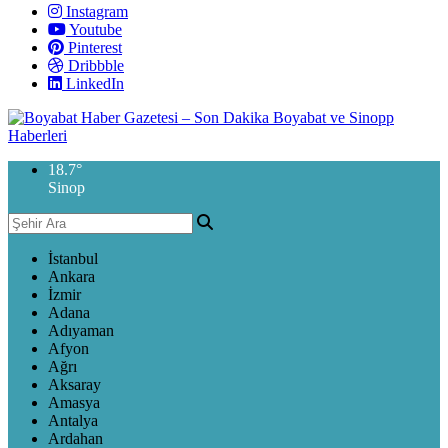
Instagram
Youtube
Pinterest
Dribbble
LinkedIn
18.7
°
Sinop
İstanbul
Ankara
İzmir
Adana
Adıyaman
Afyon
Ağrı
Aksaray
Amasya
Antalya
Ardahan