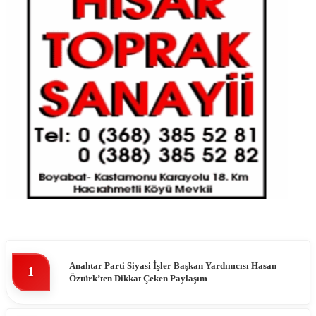
Anahtar Parti Siyasi İşler Başkan Yardımcısı Hasan
1
Öztürk’ten Dikkat Çeken Paylaşım