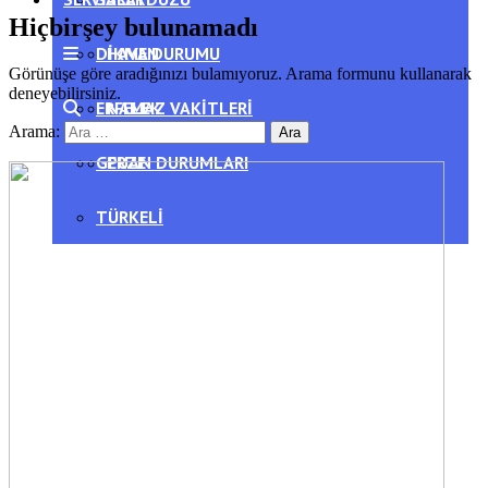
Hiçbirşey bulunamadı
DIKMEN
HAVA DURUMU
Görünüşe göre aradığınızı bulamıyoruz. Arama formunu kullanarak
deneyebilirsiniz.
ERFELEK
NAMAZ VAKITLERI
Arama:
GERZE
PUAN DURUMLARI
TÜRKELI