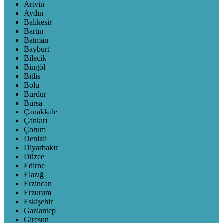
Artvin
Aydın
Balıkesir
Bartın
Batman
Bayburt
Bilecik
Bingöl
Bitlis
Bolu
Burdur
Bursa
Çanakkale
Çankırı
Çorum
Denizli
Diyarbakır
Düzce
Edirne
Elazığ
Erzincan
Erzurum
Eskişehir
Gaziantep
Giresun