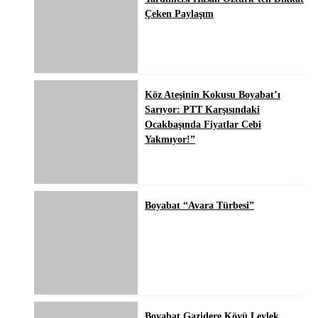
Çeken Paylaşım
Köz Ateşinin Kokusu Boyabat’ı
Sarıyor: PTT Karşısındaki
Ocakbaşında Fiyatlar Cebi
Yakmıyor!”
Boyabat “Avara Türbesi”
Boyabat Gazidere Köyü Leylek