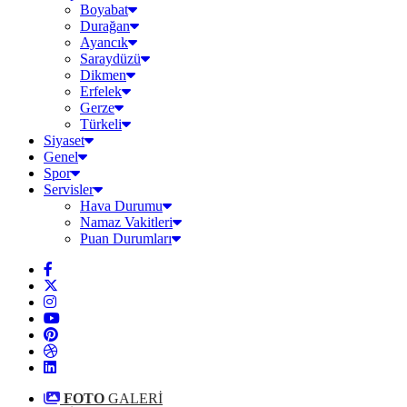
Boyabat
Durağan
Ayancık
Saraydüzü
Dikmen
Erfelek
Gerze
Türkeli
Siyaset
Genel
Spor
Servisler
Hava Durumu
Namaz Vakitleri
Puan Durumları
FOTO
GALERİ