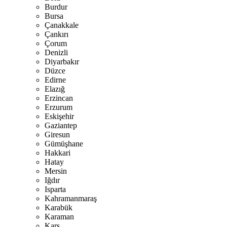
Burdur
Bursa
Çanakkale
Çankırı
Çorum
Denizli
Diyarbakır
Düzce
Edirne
Elazığ
Erzincan
Erzurum
Eskişehir
Gaziantep
Giresun
Gümüşhane
Hakkari
Hatay
Mersin
Iğdır
Isparta
Kahramanmaraş
Karabük
Karaman
Kars