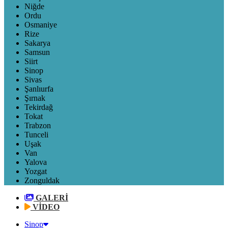
Niğde
Ordu
Osmaniye
Rize
Sakarya
Samsun
Siirt
Sinop
Sivas
Şanlıurfa
Şırnak
Tekirdağ
Tokat
Trabzon
Tunceli
Uşak
Van
Yalova
Yozgat
Zonguldak
GALERİ
VİDEO
Sinop