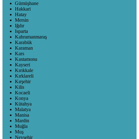
Gümüşhane
Hakkari
Hatay
Mersin
Iğdır
Isparta
Kahramanmaraş
Karabük
Karaman
Kars
Kastamonu
Kayseri
Kırıkkale
Kırklareli
Kırşehir
Kilis
Kocaeli
Konya
Kütahya
Malatya
Manisa
Mardin
Muğla
Muş
Nevşehir