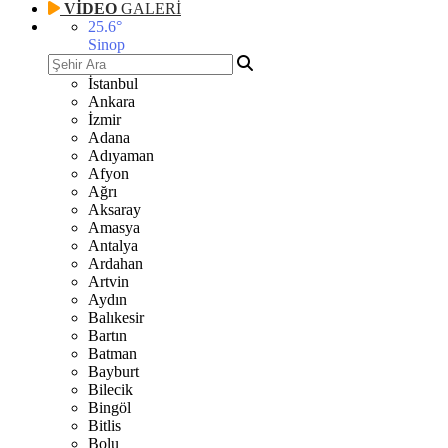
VİDEO
GALERİ
25.6
°
Sinop
İstanbul
Ankara
İzmir
Adana
Adıyaman
Afyon
Ağrı
Aksaray
Amasya
Antalya
Ardahan
Artvin
Aydın
Balıkesir
Bartın
Batman
Bayburt
Bilecik
Bingöl
Bitlis
Bolu