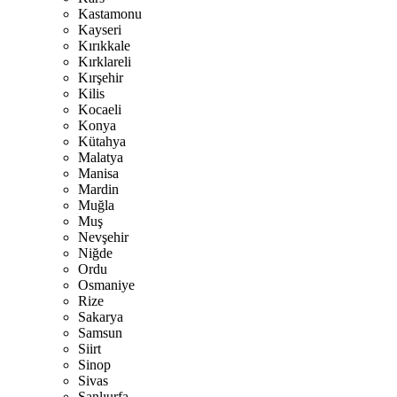
Kastamonu
Kayseri
Kırıkkale
Kırklareli
Kırşehir
Kilis
Kocaeli
Konya
Kütahya
Malatya
Manisa
Mardin
Muğla
Muş
Nevşehir
Niğde
Ordu
Osmaniye
Rize
Sakarya
Samsun
Siirt
Sinop
Sivas
Şanlıurfa