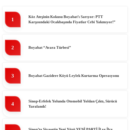
Köz Ateşinin Kokusu Boyabat’ı Sarıyor: PTT
1
Karşısındaki Ocakbaşında Fiyatlar Cebi Yakmıyor!”
2
Boyabat “Avara Türbesi”
3
Boyabat Gazidere Köyü Leylek Kurtarma Operasyonu
Sinop-Erfelek Yolunda Otomobil Yoldan Çıktı, Sürücü
4
Yaralandı!
Sinop’ta Siyasetin Yeni Yüzü YENİ PARTİ İl ve İlçe