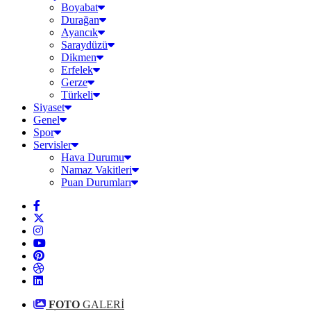
Boyabat
Durağan
Ayancık
Saraydüzü
Dikmen
Erfelek
Gerze
Türkeli
Siyaset
Genel
Spor
Servisler
Hava Durumu
Namaz Vakitleri
Puan Durumları
FOTO
GALERİ