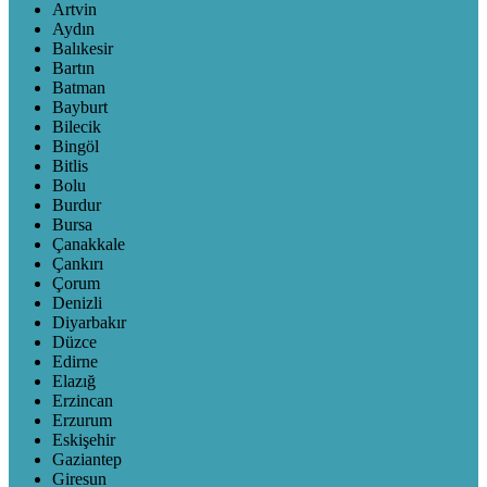
Artvin
Aydın
Balıkesir
Bartın
Batman
Bayburt
Bilecik
Bingöl
Bitlis
Bolu
Burdur
Bursa
Çanakkale
Çankırı
Çorum
Denizli
Diyarbakır
Düzce
Edirne
Elazığ
Erzincan
Erzurum
Eskişehir
Gaziantep
Giresun