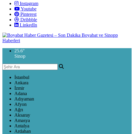
Instagram
Youtube
Pinterest
Dribbble
LinkedIn
25.6
°
Sinop
İstanbul
Ankara
İzmir
Adana
Adıyaman
Afyon
Ağrı
Aksaray
Amasya
Antalya
Ardahan