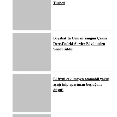
Türbesi
Boyabat’ta Orman Yangını Çeşme
Deresi’ndeki Alevler Büyümeden
Söndürüldü!
El freni çekilmeyen otomobil yokuş
aşağı inip apartman boşluğuna
düştü!