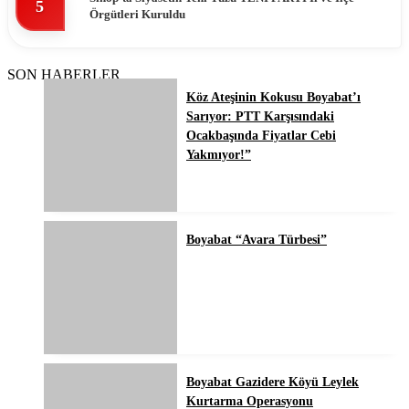
5
Örgütleri Kuruldu
SON HABERLER
Köz Ateşinin Kokusu Boyabat’ı
Sarıyor: PTT Karşısındaki
Ocakbaşında Fiyatlar Cebi
Yakmıyor!”
Boyabat “Avara Türbesi”
Boyabat Gazidere Köyü Leylek
Kurtarma Operasyonu