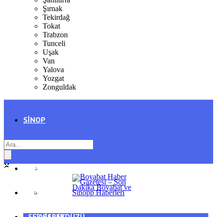
Şırnak
Tekirdağ
Tokat
Trabzon
Tunceli
Uşak
Van
Yalova
Yozgat
Zonguldak
SINOP
SIYASET
BOYABAT
GENEL
DURAĞAN
SPOR
AYANCIK
SERVISLER
SARAYDÜZÜ