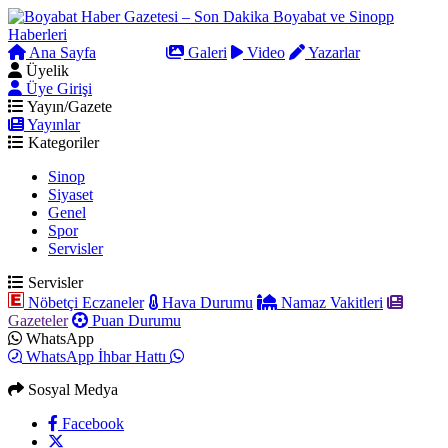
Ana Sayfa
Arama
Galeri
Video
Yazarlar
Üyelik
Üye Girişi
Yayın/Gazete
Yayınlar
Kategoriler
Sinop
Siyaset
Genel
Spor
Servisler
Servisler
Nöbetçi Eczaneler
Hava Durumu
Namaz Vakitleri
Gazeteler
Puan Durumu
WhatsApp
WhatsApp İhbar Hattı
Sosyal Medya
Facebook