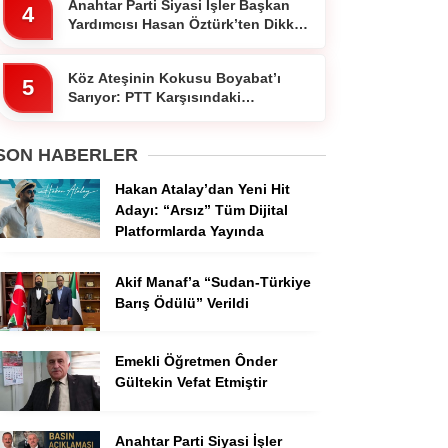
Anahtar Parti Siyasi İşler Başkan
4
Yardımcısı Hasan Öztürk’ten Dikkat
Çeken Paylaşım
Köz Ateşinin Kokusu Boyabat’ı
5
Sarıyor: PTT Karşısındaki
Ocakbaşında Fiyatlar Cebi
Yakmıyor!”
SON HABERLER
Hakan Atalay’dan Yeni Hit
Adayı: “Arsız” Tüm Dijital
Platformlarda Yayında
Akif Manaf’a “Sudan-Türkiye
Barış Ödülü” Verildi
Emekli Öğretmen Ônder
Gültekin Vefat Etmiştir
Anahtar Parti Siyasi İşler