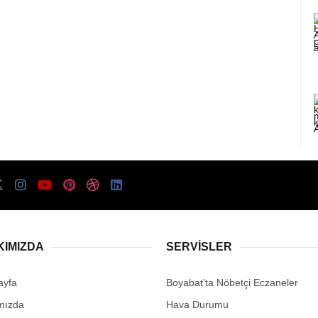
KIMIZDA
SERVISLER
ayfa
Boyabat’ta Nöbetçi Eczaneler
mızda
Hava Durumu