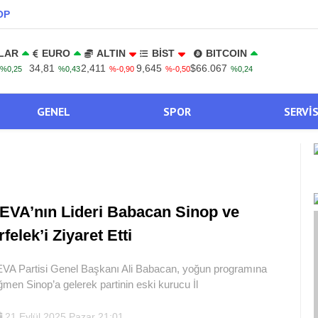
OP
LAR
EURO
ALTIN
BİST
BITCOIN
34,81
2,411
9,645
$66.067
%0,25
%0,43
%-0,90
%-0,50
%0,24
GENEL
SPOR
SERVI
EVA’nın Lideri Babacan Sinop ve
rfelek’i Ziyaret Etti
VA Partisi Genel Başkanı Ali Babacan, yoğun programına
ğmen Sinop’a gelerek partinin eski kurucu İl
21 Eylül 2025 Pazar 21:01