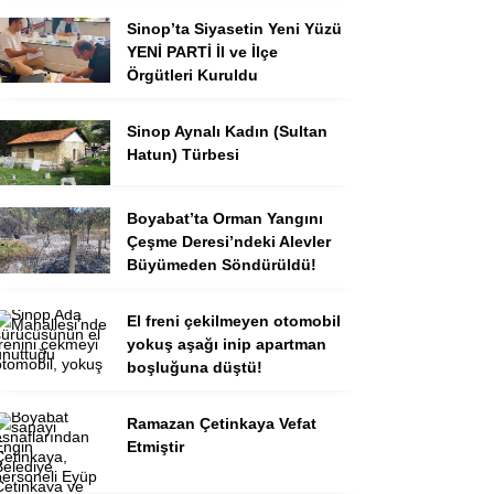
Sinop’ta Siyasetin Yeni Yüzü
YENİ PARTİ İl ve İlçe
Örgütleri Kuruldu
Sinop Aynalı Kadın (Sultan
Hatun) Türbesi
Boyabat’ta Orman Yangını
Çeşme Deresi’ndeki Alevler
Büyümeden Söndürüldü!
El freni çekilmeyen otomobil
yokuş aşağı inip apartman
boşluğuna düştü!
Ramazan Çetinkaya Vefat
Etmiştir