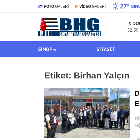
27
°
SIN
FOTO
GALERİ
VİDEO
GALERİ
DO
32,59
SINOP
SIYASET
Etiket:
Birhan Yalçın
D
E
DE
ra