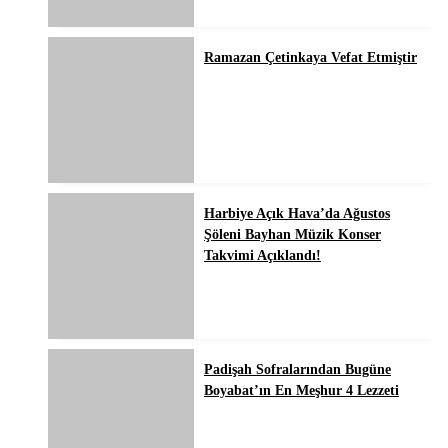
Ramazan Çetinkaya Vefat Etmiştir
Harbiye Açık Hava’da Ağustos
Şöleni Bayhan Müzik Konser
Takvimi Açıklandı!
Padişah Sofralarından Bugüne
Boyabat’ın En Meşhur 4 Lezzeti