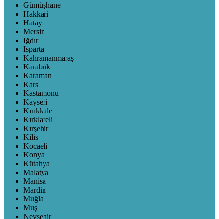
Gümüşhane
Hakkari
Hatay
Mersin
Iğdır
Isparta
Kahramanmaraş
Karabük
Karaman
Kars
Kastamonu
Kayseri
Kırıkkale
Kırklareli
Kırşehir
Kilis
Kocaeli
Konya
Kütahya
Malatya
Manisa
Mardin
Muğla
Muş
Nevşehir