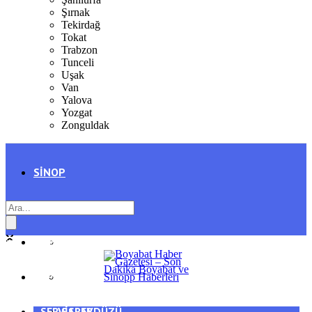
Şırnak
Tekirdağ
Tokat
Trabzon
Tunceli
Uşak
Van
Yalova
Yozgat
Zonguldak
SINOP
SIYASET
BOYABAT
GENEL
DURAĞAN
SPOR
AYANCIK
SERVISLER
SARAYDÜZÜ