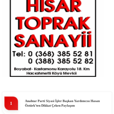
Anahtar Parti Siyasi İşler Başkan Yardımcısı Hasan
1
Öztürk’ten Dikkat Çeken Paylaşım