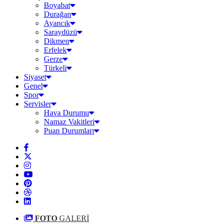
Boyabat
Durağan
Ayancık
Saraydüzü
Dikmen
Erfelek
Gerze
Türkeli
Siyaset
Genel
Spor
Servisler
Hava Durumu
Namaz Vakitleri
Puan Durumları
FOTO
GALERİ