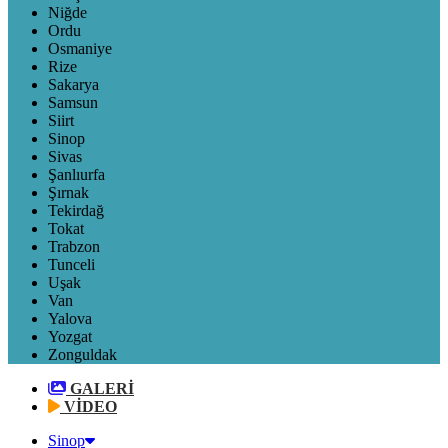
Niğde
Ordu
Osmaniye
Rize
Sakarya
Samsun
Siirt
Sinop
Sivas
Şanlıurfa
Şırnak
Tekirdağ
Tokat
Trabzon
Tunceli
Uşak
Van
Yalova
Yozgat
Zonguldak
GALERİ
VİDEO
Sinop