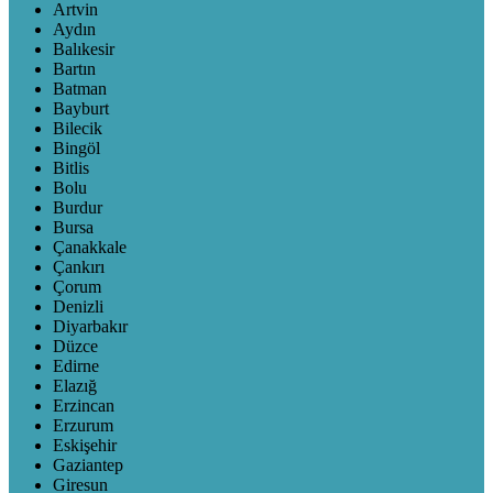
Artvin
Aydın
Balıkesir
Bartın
Batman
Bayburt
Bilecik
Bingöl
Bitlis
Bolu
Burdur
Bursa
Çanakkale
Çankırı
Çorum
Denizli
Diyarbakır
Düzce
Edirne
Elazığ
Erzincan
Erzurum
Eskişehir
Gaziantep
Giresun