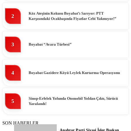
Köz Ateşinin Kokusu Boyabat’ı Sarıyor: PTT
2
Karşısındaki Ocakbaşında Fiyatlar Cebi Yakmıyor!”
3
Boyabat “Avara Türbesi”
4
Boyabat Gazidere Köyü Leylek Kurtarma Operasyonu
Sinop-Erfelek Yolunda Otomobil Yoldan Çıktı, Sürücü
5
Yaralandı!
SON HABERLER
Anahtar Parti Siyasi İşler Başkan