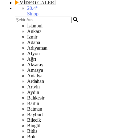
VİDEO
GALERİ
20.4
°
Sinop
İstanbul
Ankara
İzmir
Adana
Adıyaman
Afyon
Ağrı
Aksaray
Amasya
Antalya
Ardahan
Artvin
Aydın
Balıkesir
Bartın
Batman
Bayburt
Bilecik
Bingöl
Bitlis
Bolu