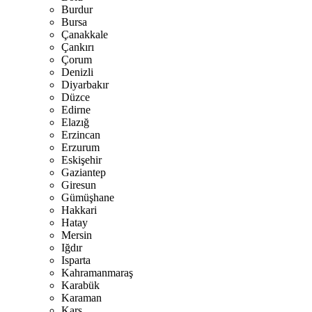
Burdur
Bursa
Çanakkale
Çankırı
Çorum
Denizli
Diyarbakır
Düzce
Edirne
Elazığ
Erzincan
Erzurum
Eskişehir
Gaziantep
Giresun
Gümüşhane
Hakkari
Hatay
Mersin
Iğdır
Isparta
Kahramanmaraş
Karabük
Karaman
Kars