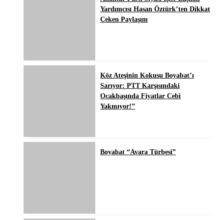
Yardımcısı Hasan Öztürk’ten Dikkat
Çeken Paylaşım
Köz Ateşinin Kokusu Boyabat’ı
Sarıyor: PTT Karşısındaki
Ocakbaşında Fiyatlar Cebi
Yakmıyor!”
Boyabat “Avara Türbesi”