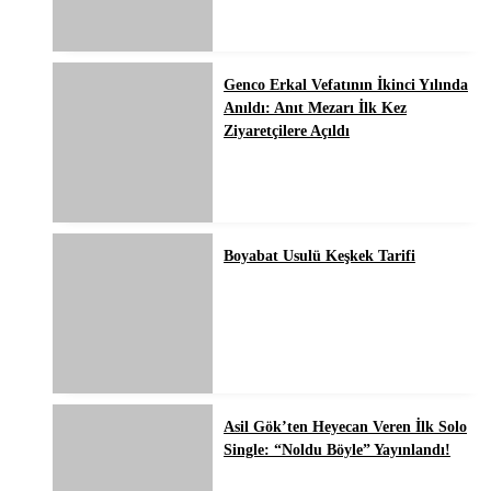
Genco Erkal Vefatının İkinci Yılında
Anıldı: Anıt Mezarı İlk Kez
Ziyaretçilere Açıldı
Boyabat Usulü Keşkek Tarifi
Asil Gök’ten Heyecan Veren İlk Solo
Single: “Noldu Böyle” Yayınlandı!