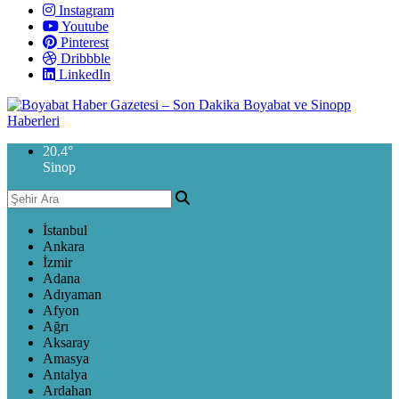
Instagram
Youtube
Pinterest
Dribbble
LinkedIn
20.4
°
Sinop
İstanbul
Ankara
İzmir
Adana
Adıyaman
Afyon
Ağrı
Aksaray
Amasya
Antalya
Ardahan