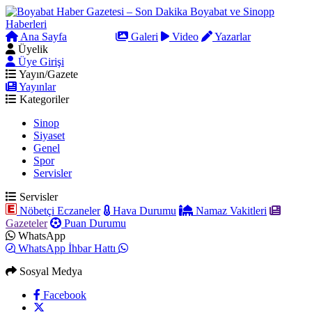
Ana Sayfa
Arama
Galeri
Video
Yazarlar
Üyelik
Üye Girişi
Yayın/Gazete
Yayınlar
Kategoriler
Sinop
Siyaset
Genel
Spor
Servisler
Servisler
Nöbetçi Eczaneler
Hava Durumu
Namaz Vakitleri
Gazeteler
Puan Durumu
WhatsApp
WhatsApp İhbar Hattı
Sosyal Medya
Facebook