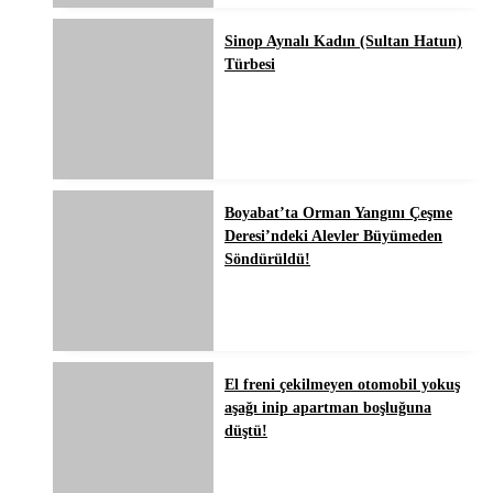
Sinop Aynalı Kadın (Sultan Hatun)
Türbesi
Boyabat’ta Orman Yangını Çeşme
Deresi’ndeki Alevler Büyümeden
Söndürüldü!
El freni çekilmeyen otomobil yokuş
aşağı inip apartman boşluğuna
düştü!