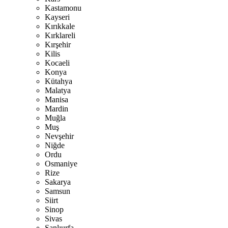
Kastamonu
Kayseri
Kırıkkale
Kırklareli
Kırşehir
Kilis
Kocaeli
Konya
Kütahya
Malatya
Manisa
Mardin
Muğla
Muş
Nevşehir
Niğde
Ordu
Osmaniye
Rize
Sakarya
Samsun
Siirt
Sinop
Sivas
Şanlıurfa