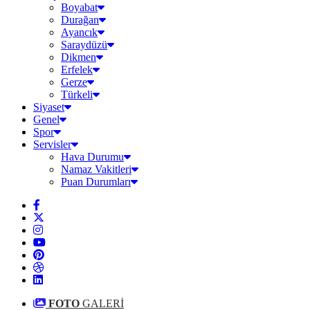
Boyabat
Durağan
Ayancık
Saraydüzü
Dikmen
Erfelek
Gerze
Türkeli
Siyaset
Genel
Spor
Servisler
Hava Durumu
Namaz Vakitleri
Puan Durumları
FOTO
GALERİ