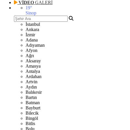
VİDEO
GALERİ
19
°
Sinop
İstanbul
Ankara
İzmir
Adana
Adıyaman
Afyon
Ağrı
Aksaray
Amasya
Antalya
Ardahan
Artvin
Aydın
Balıkesir
Bartın
Batman
Bayburt
Bilecik
Bingöl
Bitlis
Bolu