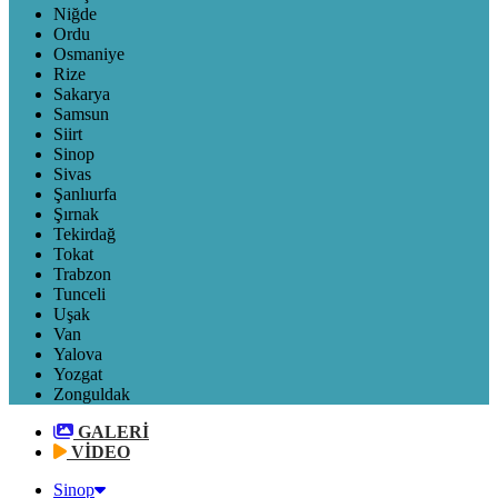
Niğde
Ordu
Osmaniye
Rize
Sakarya
Samsun
Siirt
Sinop
Sivas
Şanlıurfa
Şırnak
Tekirdağ
Tokat
Trabzon
Tunceli
Uşak
Van
Yalova
Yozgat
Zonguldak
GALERİ
VİDEO
Sinop