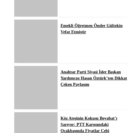
Emekli Öğretmen Ônder Gültekin
Vefat Etmiştir
Anahtar Parti Siyasi İşler Başkan
Yardımcısı Hasan Öztürk’ten Dikkat
Çeken Paylaşım
Köz Ateşinin Kokusu Boyabat’ı
Sarıyor: PTT Karşısındaki
Ocakbaşında Fiyatlar Cebi