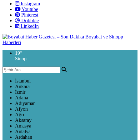
Instagram
Youtube
Pinterest
Dribbble
LinkedIn
19
°
Sinop
İstanbul
Ankara
İzmir
Adana
Adıyaman
Afyon
Ağrı
Aksaray
Amasya
Antalya
Ardahan