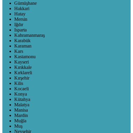
Gümüşhane
Hakkari
Hatay
Mersin
Iğdır
Isparta
Kahramanmaraş
Karabük
Karaman
Kars
Kastamonu
Kayseri
Kırıkkale
Kırklareli
Kırşehir
Kilis
Kocaeli
Konya
Kütahya
Malatya
Manisa
Mardin
Muğla
Muş
Nevşehir