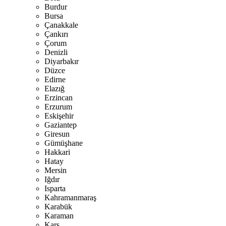
Burdur
Bursa
Çanakkale
Çankırı
Çorum
Denizli
Diyarbakır
Düzce
Edirne
Elazığ
Erzincan
Erzurum
Eskişehir
Gaziantep
Giresun
Gümüşhane
Hakkari
Hatay
Mersin
Iğdır
Isparta
Kahramanmaraş
Karabük
Karaman
Kars