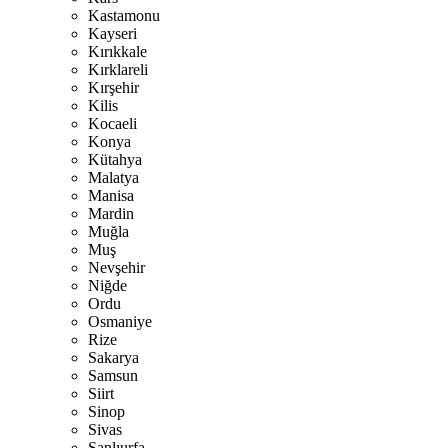
Kastamonu
Kayseri
Kırıkkale
Kırklareli
Kırşehir
Kilis
Kocaeli
Konya
Kütahya
Malatya
Manisa
Mardin
Muğla
Muş
Nevşehir
Niğde
Ordu
Osmaniye
Rize
Sakarya
Samsun
Siirt
Sinop
Sivas
Şanlıurfa