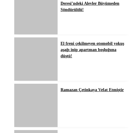
Deresi’ndeki Alevler Büyümeden
Söndürüldü!
El freni çekilmeyen otomobil yokuş
aşağı inip apartman boşluğuna
düştü!
Ramazan Çetinkaya Vefat Etmiştir