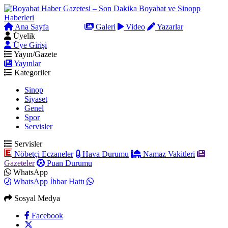
Ana Sayfa
Arama
Galeri
Video
Yazarlar
Üyelik
Üye Girişi
Yayın/Gazete
Yayınlar
Kategoriler
Sinop
Siyaset
Genel
Spor
Servisler
Servisler
Nöbetçi Eczaneler
Hava Durumu
Namaz Vakitleri
Gazeteler
Puan Durumu
WhatsApp
WhatsApp İhbar Hattı
Sosyal Medya
Facebook