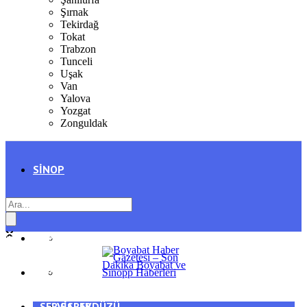
Şırnak
Tekirdağ
Tokat
Trabzon
Tunceli
Uşak
Van
Yalova
Yozgat
Zonguldak
SINOP
SIYASET
BOYABAT
GENEL
DURAĞAN
SPOR
AYANCIK
SERVISLER
SARAYDÜZÜ