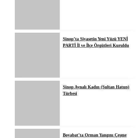
Sinop’ta Siyasetin Yeni Yüzü YENİ
PARTİ İl ve İlçe Örgütleri Kuruldu
Sinop Aynalı Kadın (Sultan Hatun)
Türbesi
Boyabat’ta Orman Yangını Çeşme