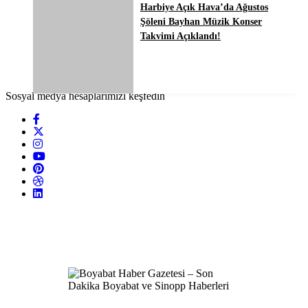
Harbiye Açık Hava’da Ağustos
Şöleni Bayhan Müzik Konser
Takvimi Açıklandı!
Sosyal medya hesaplarımızı keşfedin