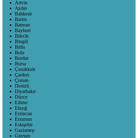
Artvin
Aydın
Balıkesir
Bartın
Batman
Bayburt
Bilecik
Bingöl
Bitlis
Bolu
Burdur
Bursa
Çanakkale
Çankırı
Çorum
Denizli
Diyarbakır
Düzce
Edirne
Elazığ
Erzincan
Erzurum
Eskişehir
Gaziantep
Giresun