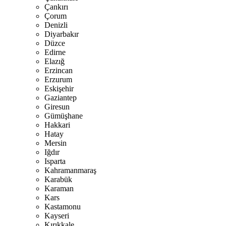
Çankırı
Çorum
Denizli
Diyarbakır
Düzce
Edirne
Elazığ
Erzincan
Erzurum
Eskişehir
Gaziantep
Giresun
Gümüşhane
Hakkari
Hatay
Mersin
Iğdır
Isparta
Kahramanmaraş
Karabük
Karaman
Kars
Kastamonu
Kayseri
Kırıkkale