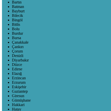
Bartın
Batman
Bayburt
Bilecik
Bingöl
Bitlis
Bolu
Burdur
Bursa
Çanakkale
Çankırı
Çorum
Denizli
Diyarbakır
Düzce
Edirne
Elazığ
Erzincan
Erzurum
Eskişehir
Gaziantep
Giresun
Gümüşhane
Hakkari
Hatay