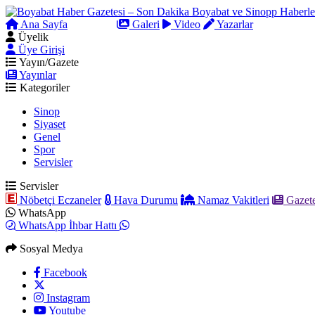
Ana Sayfa
Arama
Galeri
Video
Yazarlar
Üyelik
Üye Girişi
Yayın/Gazete
Yayınlar
Kategoriler
Sinop
Siyaset
Genel
Spor
Servisler
Servisler
Nöbetçi Eczaneler
Hava Durumu
Namaz Vakitleri
Gazete
WhatsApp
WhatsApp İhbar Hattı
Sosyal Medya
Facebook
Instagram
Youtube