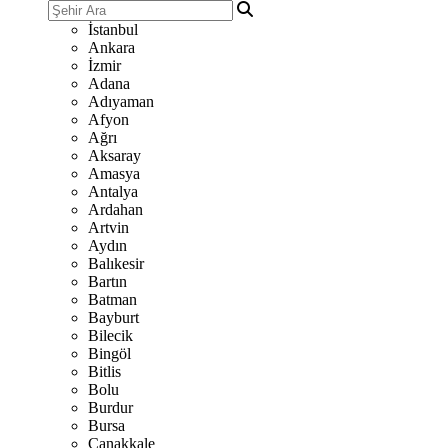
İstanbul
Ankara
İzmir
Adana
Adıyaman
Afyon
Ağrı
Aksaray
Amasya
Antalya
Ardahan
Artvin
Aydın
Balıkesir
Bartın
Batman
Bayburt
Bilecik
Bingöl
Bitlis
Bolu
Burdur
Bursa
Çanakkale