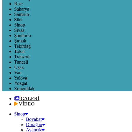
Rize
Sakarya
Samsun
Siirt
Sinop
Sivas
Şanlıurfa
Şırnak
Tekirdağ
Tokat
Trabzon
Tunceli
Uşak
Van
Yalova
Yozgat
Zonguldak
GALERİ
VİDEO
Sinop
Boyabat
Durağan
Ayancık