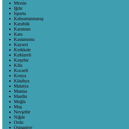
Mersin
Iğdır
Isparta
Kahramanmaraş
Karabük
Karaman
Kars
Kastamonu
Kayseri
Kırıkkale
Kırklareli
Kırşehir
Kilis
Kocaeli
Konya
Kütahya
Malatya
Manisa
Mardin
Muğla
Muş
Nevşehir
Niğde
Ordu
Osmaniye