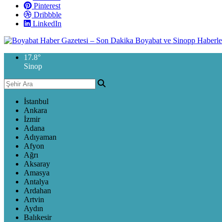
Pinterest
Dribbble
LinkedIn
17.8
°
Sinop
İstanbul
Ankara
İzmir
Adana
Adıyaman
Afyon
Ağrı
Aksaray
Amasya
Antalya
Ardahan
Artvin
Aydın
Balıkesir