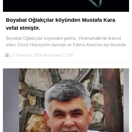
Boyabat Oğlakçılar köyünden Mustafa Kara
vefat etmiştir.
Boyabat Oğlakçılar köyünden gelme, Yenimahalle'de ikamet
eden, Civriz Hüseyin'in damadı ve Fatma Kara'nın eşi Mustafa
13 Temmuz 2026 Pazartesi 12:58