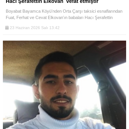
Hacı Şerafettin Elkovan vefat etmiştir
Boyabat Bayamca Köyü'nden Orta Çarşı taksici esnaflarından
Fuat, Ferhat ve Cevat Elkovan'ın babaları Hacı Şerafettin
23 Haziran 2026 Salı 13:42