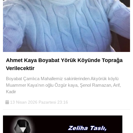
Ahmet Kaya Boyabat Yörük Köyünde Toprağa
Verilecektir
Boyabat Çamlıca Mahallemiz sakinlerinden Akyörük köylü
Muammer Kaya'nın oğlu Özgür kaya, Şenol Ramazan, Arif,
Kadir
13 Nisan 2026 Pazartesi 23:16