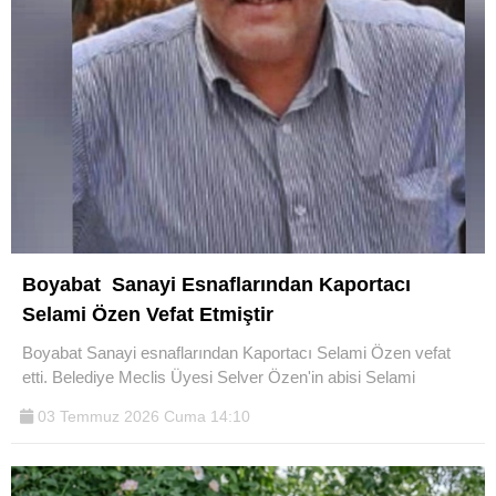
Boyabat Sanayi Esnaflarından Kaportacı
Selami Özen Vefat Etmiştir
Boyabat Sanayi esnaflarından Kaportacı Selami Özen vefat
etti. Belediye Meclis Üyesi Selver Özen'in abisi Selami
03 Temmuz 2026 Cuma 14:10