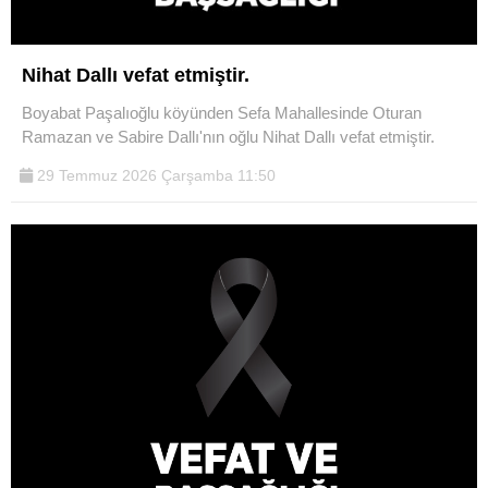
Nihat Dallı vefat etmiştir.
Boyabat Paşalıoğlu köyünden Sefa Mahallesinde Oturan
Ramazan ve Sabire Dallı'nın oğlu Nihat Dallı vefat etmiştir.
29 Temmuz 2026 Çarşamba 11:50