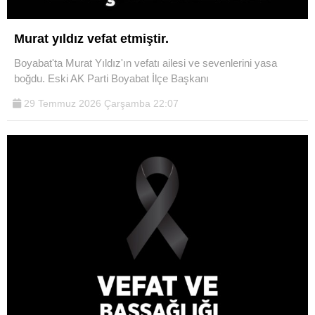
Murat yıldız vefat etmiştir.
Boyabat'ta Murat Yıldız'ın vefatı ailesi ve sevenlerini yasa
boğdu. Eski AK Parti Boyabat İlçe Başkanı
29 Temmuz 2026 Çarşamba 22:07