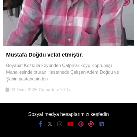
Mustafa Doğdu vefat etmiştir.
Boyabat Kozkula köyünden Çatpınar köyü Köprübaşı
Mahallesinde oturan Hastanede Çalışan Adem Doğdu ve
Şahin pastanesinden
03 Ocak 2026 Cumartesi 10:14
Sosyal medya hesaplarımızı keşfedin