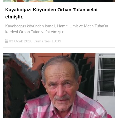
Kayaboğazı Köyünden Orhan Tufan vefat
etmiştir.
Kayaboğazı köyünden İsmail, Hamit, Ümit ve Metin Tufan'ın
kardeşi Orhan Tufan vefat etmiştir.
03 Ocak 2026 Cumartesi 10:39