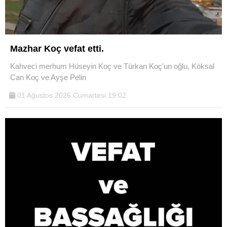
Mazhar Koç vefat etti.
Kahveci merhum Hüseyin Koç ve Türkan Koç'un oğlu, Köksal
Can Koç ve Ayşe Pelin
01 Ağustos 2026 Cumartesi 19:02