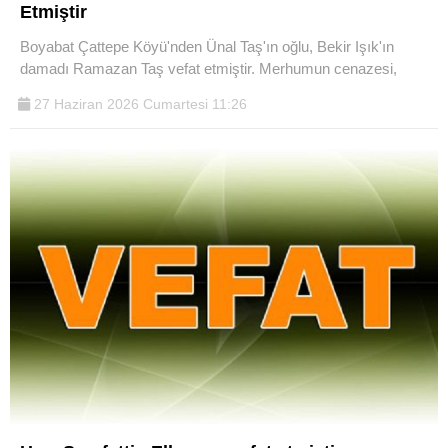
Etmiştir
Boyabat Çattepe Köyü'nden Ünal Taş'ın oğlu, Bekir Işık'ın
damadı Ramazan Taş vefat etmiştir. Merhumun cenazesi,
27 Haziran 2026 Cumartesi 11:26