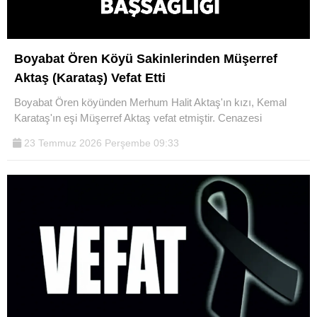
Boyabat Ören Köyü Sakinlerinden Müşerref
Aktaş (Karataş) Vefat Etti
Boyabat Ören köyünden Merhum Halit Aktaş'ın kızı, Kemal
Karataş'ın eşi Müşerref Aktaş vefat etmiştir. Cenazesi
23 Temmuz 2026 Perşembe 09:33