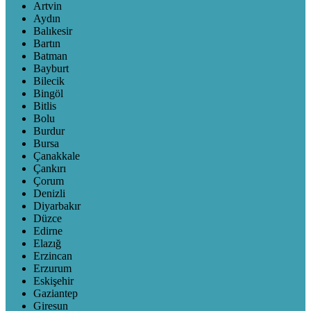
Artvin
Aydın
Balıkesir
Bartın
Batman
Bayburt
Bilecik
Bingöl
Bitlis
Bolu
Burdur
Bursa
Çanakkale
Çankırı
Çorum
Denizli
Diyarbakır
Düzce
Edirne
Elazığ
Erzincan
Erzurum
Eskişehir
Gaziantep
Giresun