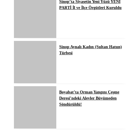
Sinop’ta Siyasetin Yeni Yüzü YENİ
PARTİ İl ve İlçe Örgütleri Kuruldu
Sinop Aynalı Kadın (Sultan Hatun)
Türbesi
Boyabat’ta Orman Yangını Çeşme
Deresi’ndeki Alevler Büyümeden
Söndürüldü!