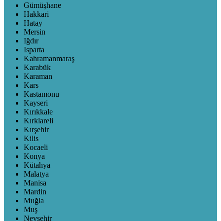
Gümüşhane
Hakkari
Hatay
Mersin
Iğdır
Isparta
Kahramanmaraş
Karabük
Karaman
Kars
Kastamonu
Kayseri
Kırıkkale
Kırklareli
Kırşehir
Kilis
Kocaeli
Konya
Kütahya
Malatya
Manisa
Mardin
Muğla
Muş
Nevşehir