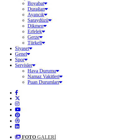
Boyabat
Durağan
Ayancık
Saraydüzü
Dikmen
Erfelek
Gerze
Türkeli
Siyaset
Genel
Spor
Servisler
Hava Durumu
Namaz Vakitleri
Puan Durumları
FOTO
GALERİ