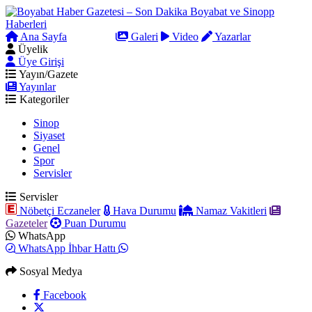
Ana Sayfa
Arama
Galeri
Video
Yazarlar
Üyelik
Üye Girişi
Yayın/Gazete
Yayınlar
Kategoriler
Sinop
Siyaset
Genel
Spor
Servisler
Servisler
Nöbetçi Eczaneler
Hava Durumu
Namaz Vakitleri
Gazeteler
Puan Durumu
WhatsApp
WhatsApp İhbar Hattı
Sosyal Medya
Facebook