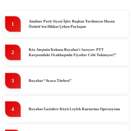
Anahtar Parti Siyasi İşler Başkan Yardımcısı Hasan
1
Öztürk’ten Dikkat Çeken Paylaşım
Köz Ateşinin Kokusu Boyabat’ı Sarıyor: PTT
2
Karşısındaki Ocakbaşında Fiyatlar Cebi Yakmıyor!”
3
Boyabat “Avara Türbesi”
4
Boyabat Gazidere Köyü Leylek Kurtarma Operasyonu