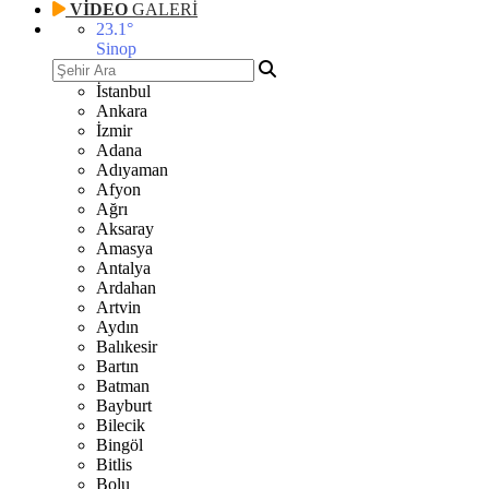
VİDEO
GALERİ
23.1
°
Sinop
İstanbul
Ankara
İzmir
Adana
Adıyaman
Afyon
Ağrı
Aksaray
Amasya
Antalya
Ardahan
Artvin
Aydın
Balıkesir
Bartın
Batman
Bayburt
Bilecik
Bingöl
Bitlis
Bolu