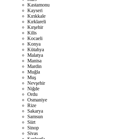
Kastamonu
Kayseri
Kırıkkale
Kırklareli
Kırşehir
Kilis
Kocaeli
Konya
Kütahya
Malatya
Manisa
Mardin
Muğla
Muş
Nevşehir
Niğde
Ordu
Osmaniye
Rize
Sakarya
Samsun
Siirt
Sinop
Sivas
Şanlıurfa