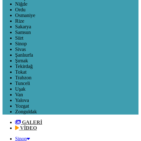
Niğde
Ordu
Osmaniye
Rize
Sakarya
Samsun
Siirt
Sinop
Sivas
Şanlıurfa
Şırnak
Tekirdağ
Tokat
Trabzon
Tunceli
Uşak
Van
Yalova
Yozgat
Zonguldak
GALERİ
VİDEO
Sinop