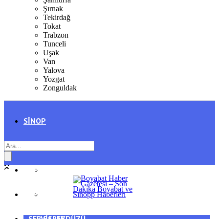
Şırnak
Tekirdağ
Tokat
Trabzon
Tunceli
Uşak
Van
Yalova
Yozgat
Zonguldak
SINOP
SIYASET
BOYABAT
GENEL
DURAĞAN
SPOR
AYANCIK
SERVISLER
SARAYDÜZÜ