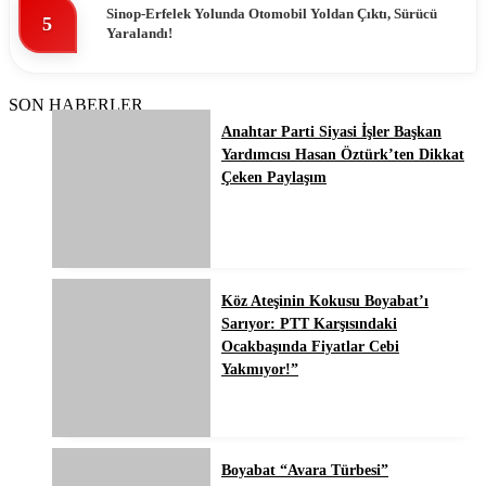
Sinop-Erfelek Yolunda Otomobil Yoldan Çıktı, Sürücü
5
Yaralandı!
SON HABERLER
Anahtar Parti Siyasi İşler Başkan
Yardımcısı Hasan Öztürk’ten Dikkat
Çeken Paylaşım
Köz Ateşinin Kokusu Boyabat’ı
Sarıyor: PTT Karşısındaki
Ocakbaşında Fiyatlar Cebi
Yakmıyor!”
Boyabat “Avara Türbesi”