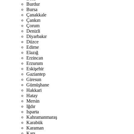
Burdur
Bursa
Çanakkale
Çankırı
Çorum
Denizli
Diyarbakır
Düzce
Edirne
Elazığ
Erzincan
Erzurum
Eskişehir
Gaziantep
Giresun
Gümüşhane
Hakkari
Hatay
Mersin
Iğdır
Isparta
Kahramanmaraş
Karabük
Karaman
Kars