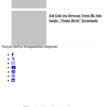
Asil Gök’ten Heyecan Veren İlk Solo
Single: “Noldu Böyle” Yayınlandı!
Sosyal medya hesaplarımızı keşfedin