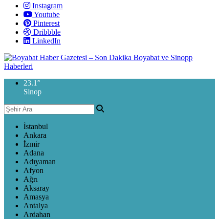
Instagram
Youtube
Pinterest
Dribbble
LinkedIn
23.1
°
Sinop
İstanbul
Ankara
İzmir
Adana
Adıyaman
Afyon
Ağrı
Aksaray
Amasya
Antalya
Ardahan