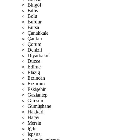
Bingöl
Bitlis
Bolu
Burdur
Bursa
Çanakkale
Çankırı
Çorum
Denizli
Diyarbakır
Düzce
Edirne
Elazığ
Erzincan
Erzurum
Eskişehir
Gaziantep
Giresun
Gümüşhane
Hakkari
Hatay
Mersin
Iğdır
Isparta
Kahramanmaraş