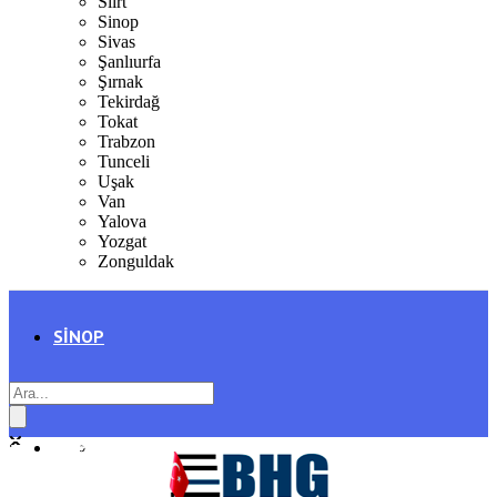
Siirt
Sinop
Sivas
Şanlıurfa
Şırnak
Tekirdağ
Tokat
Trabzon
Tunceli
Uşak
Van
Yalova
Yozgat
Zonguldak
SINOP
SIYASET
BOYABAT
GENEL
DURAĞAN