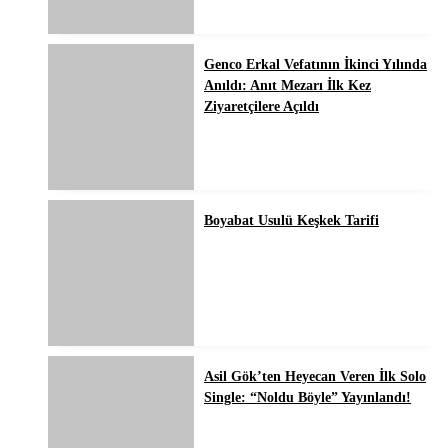
Genco Erkal Vefatının İkinci Yılında
Anıldı: Anıt Mezarı İlk Kez
Ziyaretçilere Açıldı
Boyabat Usulü Keşkek Tarifi
Asil Gök’ten Heyecan Veren İlk Solo
Single: “Noldu Böyle” Yayınlandı!