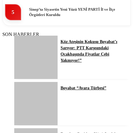
Sinop’ta Siyasetin Yeni Yüzü YENİ PARTİ İl ve İlçe
5
Örgütleri Kuruldu
SON HABERLER
Köz Ateşinin Kokusu Boyabat’ı
Sarıyor: PTT Karşısındaki
Ocakbaşında Fiyatlar Cebi
Yakmıyor!”
Boyabat “Avara Türbesi”