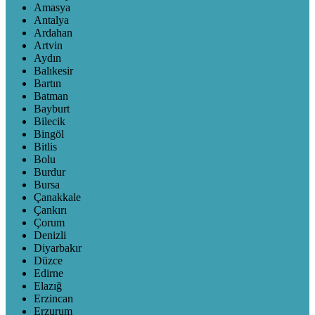
Amasya
Antalya
Ardahan
Artvin
Aydın
Balıkesir
Bartın
Batman
Bayburt
Bilecik
Bingöl
Bitlis
Bolu
Burdur
Bursa
Çanakkale
Çankırı
Çorum
Denizli
Diyarbakır
Düzce
Edirne
Elazığ
Erzincan
Erzurum