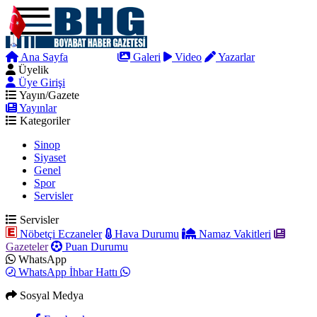
Ana Sayfa
Arama
Galeri
Video
Yazarlar
Üyelik
Üye Girişi
Yayın/Gazete
Yayınlar
Kategoriler
Sinop
Siyaset
Genel
Spor
Servisler
Servisler
Nöbetçi Eczaneler
Hava Durumu
Namaz Vakitleri
Gazeteler
Puan Durumu
WhatsApp
WhatsApp İhbar Hattı
Sosyal Medya