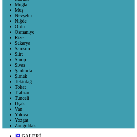
Muğla
Muş
Nevşehir
Niğde
Ordu
Osmaniye
Rize
Sakarya
Samsun
Siirt
Sinop
Sivas
Şanlıurfa
Şırnak
Tekirdağ
Tokat
Trabzon
Tunceli
Uşak
Van
Yalova
Yozgat
Zonguldak
GALERİ