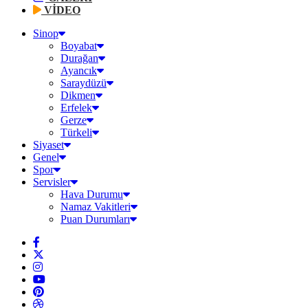
VİDEO
Sinop
Boyabat
Durağan
Ayancık
Saraydüzü
Dikmen
Erfelek
Gerze
Türkeli
Siyaset
Genel
Spor
Servisler
Hava Durumu
Namaz Vakitleri
Puan Durumları