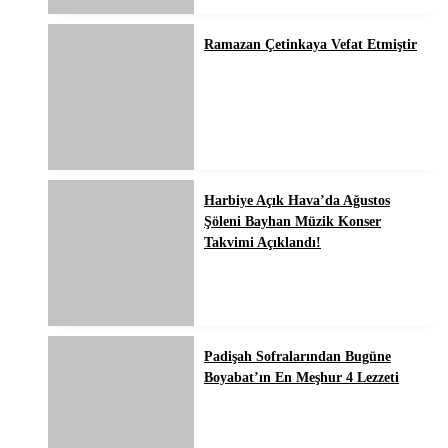
Ramazan Çetinkaya Vefat Etmiştir
Harbiye Açık Hava’da Ağustos
Şöleni Bayhan Müzik Konser
Takvimi Açıklandı!
Padişah Sofralarından Bugüne
Boyabat’ın En Meşhur 4 Lezzeti