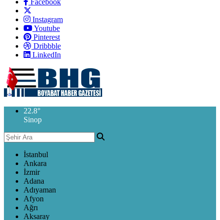
Facebook
Instagram
Youtube
Pinterest
Dribbble
LinkedIn
22.8
°
Sinop
İstanbul
Ankara
İzmir
Adana
Adıyaman
Afyon
Ağrı
Aksaray