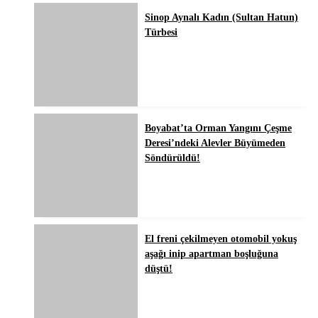
Sinop Aynalı Kadın (Sultan Hatun)
Türbesi
Boyabat’ta Orman Yangını Çeşme
Deresi’ndeki Alevler Büyümeden
Söndürüldü!
El freni çekilmeyen otomobil yokuş
aşağı inip apartman boşluğuna
düştü!