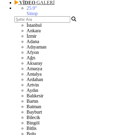
VİDEO
GALERİ
25.9
°
Sinop
İstanbul
Ankara
İzmir
Adana
Adıyaman
Afyon
Ağrı
Aksaray
Amasya
Antalya
Ardahan
Artvin
Aydın
Balıkesir
Bartın
Batman
Bayburt
Bilecik
Bingöl
Bitlis
Bolu