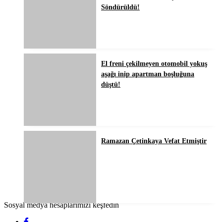
Söndürüldü!
El freni çekilmeyen otomobil yokuş
aşağı inip apartman boşluğuna
düştü!
Ramazan Çetinkaya Vefat Etmiştir
Sosyal medya hesaplarımızı keşfedin