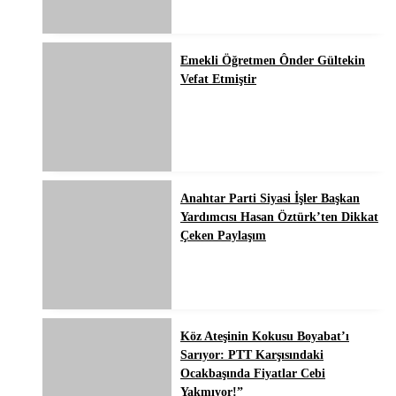
Emekli Öğretmen Ônder Gültekin
Vefat Etmiştir
Anahtar Parti Siyasi İşler Başkan
Yardımcısı Hasan Öztürk’ten Dikkat
Çeken Paylaşım
Köz Ateşinin Kokusu Boyabat’ı
Sarıyor: PTT Karşısındaki
Ocakbaşında Fiyatlar Cebi
Yakmıyor!”