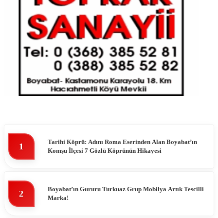
Tarihi Köprü: Adını Roma Eserinden Alan Boyabat’ın
1
Komşu İlçesi 7 Gözlü Köprünün Hikayesi
Boyabat’ın Gururu Turkuaz Grup Mobilya Artık Tescilli
2
Marka!