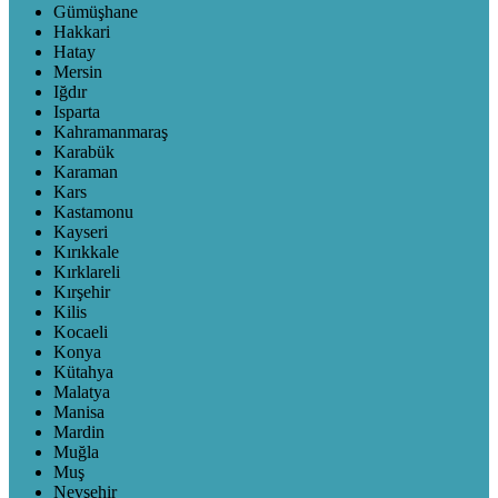
Gümüşhane
Hakkari
Hatay
Mersin
Iğdır
Isparta
Kahramanmaraş
Karabük
Karaman
Kars
Kastamonu
Kayseri
Kırıkkale
Kırklareli
Kırşehir
Kilis
Kocaeli
Konya
Kütahya
Malatya
Manisa
Mardin
Muğla
Muş
Nevşehir