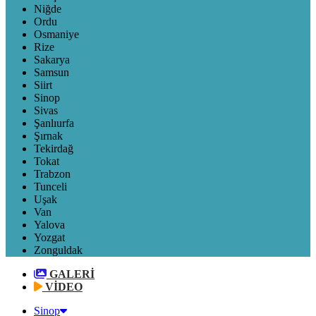
Niğde
Ordu
Osmaniye
Rize
Sakarya
Samsun
Siirt
Sinop
Sivas
Şanlıurfa
Şırnak
Tekirdağ
Tokat
Trabzon
Tunceli
Uşak
Van
Yalova
Yozgat
Zonguldak
GALERİ
VİDEO
Sinop