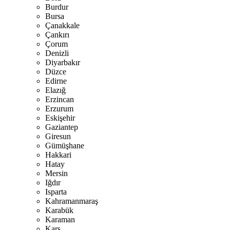
Burdur
Bursa
Çanakkale
Çankırı
Çorum
Denizli
Diyarbakır
Düzce
Edirne
Elazığ
Erzincan
Erzurum
Eskişehir
Gaziantep
Giresun
Gümüşhane
Hakkari
Hatay
Mersin
Iğdır
Isparta
Kahramanmaraş
Karabük
Karaman
Kars