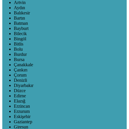
Artvin
Aydın
Balıkesir
Bartın
Batman
Bayburt
Bilecik
Bingöl
Bitlis
Bolu
Burdur
Bursa
Çanakkale
Çankırı
Çorum
Denizli
Diyarbakır
Düzce
Edirne
Elazığ
Erzincan
Erzurum
Eskişehir
Gaziantep
Giresun