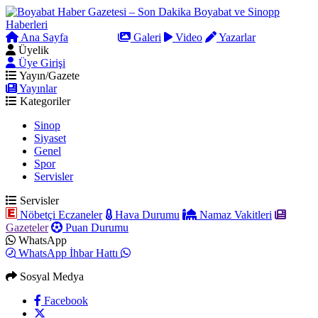
Ana Sayfa
Arama
Galeri
Video
Yazarlar
Üyelik
Üye Girişi
Yayın/Gazete
Yayınlar
Kategoriler
Sinop
Siyaset
Genel
Spor
Servisler
Servisler
Nöbetçi Eczaneler
Hava Durumu
Namaz Vakitleri
Gazeteler
Puan Durumu
WhatsApp
WhatsApp İhbar Hattı
Sosyal Medya
Facebook