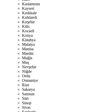
Kastamonu
Kayseri
Kırıkkale
Kırklareli
Kırşehir
Kilis
Kocaeli
Konya
Kütahya
Malatya
Manisa
Mardin
Muğla
Muş
Nevşehir
Niğde
Ordu
Osmaniye
Rize
Sakarya
Samsun
Siirt
Sinop
Sivas
Şanlıurfa