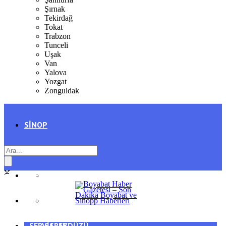
Şırnak
Tekirdağ
Tokat
Trabzon
Tunceli
Uşak
Van
Yalova
Yozgat
Zonguldak
SINOP
SIYASET
BOYABAT
GENEL
DURAĞAN
SPOR
AYANCIK
SERVISLER
SARAYDÜZÜ