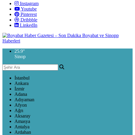
Instagram
Youtube
Pinterest
Dribbble
LinkedIn
25.9
°
Sinop
İstanbul
Ankara
İzmir
Adana
Adıyaman
Afyon
Ağrı
Aksaray
Amasya
Antalya
Ardahan