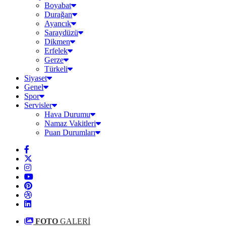
Boyabat
Durağan
Ayancık
Saraydüzü
Dikmen
Erfelek
Gerze
Türkeli
Siyaset
Genel
Spor
Servisler
Hava Durumu
Namaz Vakitleri
Puan Durumları
FOTO
GALERİ