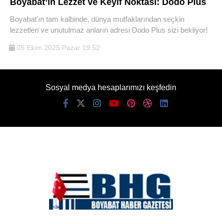
Boyabat’ın Lezzet ve Keyif Noktası: Dodo Plus
Boyabat'ın tam kalbinde, dünya mutfaklarından seçkin
lezzetleri ve unutulmaz anların adresi Dodo Plus sizi bekliyor!
05 Ekim 2025 Pazar 19:52
Sosyal medya hesaplarımızı keşfedin