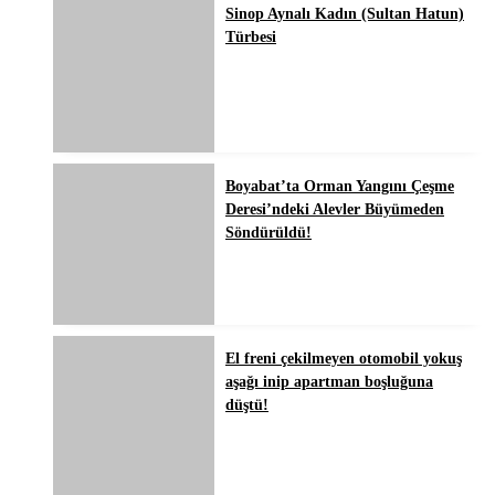
Sinop Aynalı Kadın (Sultan Hatun)
Türbesi
Boyabat’ta Orman Yangını Çeşme
Deresi’ndeki Alevler Büyümeden
Söndürüldü!
El freni çekilmeyen otomobil yokuş
aşağı inip apartman boşluğuna
düştü!