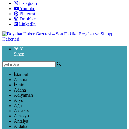
Instagram
Youtube
Pinterest
Dribbble
LinkedIn
26.8
°
Sinop
İstanbul
Ankara
İzmir
Adana
Adıyaman
Afyon
Ağrı
Aksaray
Amasya
Antalya
Ardahan