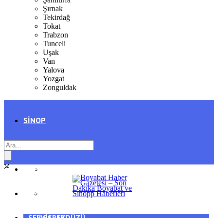
Şırnak
Tekirdağ
Tokat
Trabzon
Tunceli
Uşak
Van
Yalova
Yozgat
Zonguldak
SINOP
SIYASET
BOYABAT
GENEL
DURAĞAN
SPOR
AYANCIK
SERVISLER
SARAYDÜZÜ