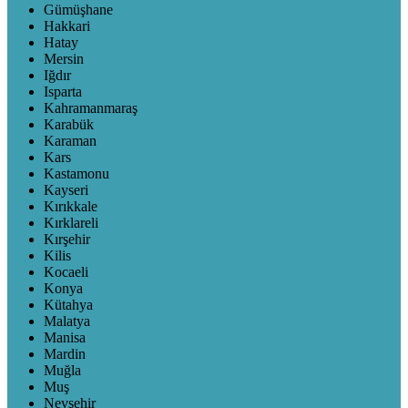
Gümüşhane
Hakkari
Hatay
Mersin
Iğdır
Isparta
Kahramanmaraş
Karabük
Karaman
Kars
Kastamonu
Kayseri
Kırıkkale
Kırklareli
Kırşehir
Kilis
Kocaeli
Konya
Kütahya
Malatya
Manisa
Mardin
Muğla
Muş
Nevşehir