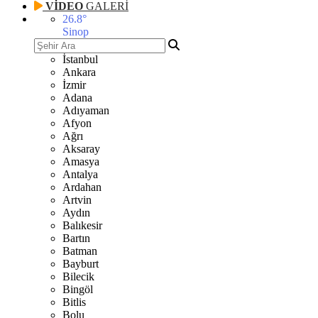
VİDEO
GALERİ
26.8
°
Sinop
İstanbul
Ankara
İzmir
Adana
Adıyaman
Afyon
Ağrı
Aksaray
Amasya
Antalya
Ardahan
Artvin
Aydın
Balıkesir
Bartın
Batman
Bayburt
Bilecik
Bingöl
Bitlis
Bolu