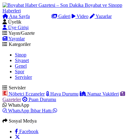
Ana Sayfa
Arama
Galeri
Video
Yazarlar
Üyelik
Üye Girişi
Yayın/Gazete
Yayınlar
Kategoriler
Sinop
Siyaset
Genel
Spor
Servisler
Servisler
Nöbetçi Eczaneler
Hava Durumu
Namaz Vakitleri
Gazeteler
Puan Durumu
WhatsApp
WhatsApp İhbar Hattı
Sosyal Medya
Facebook