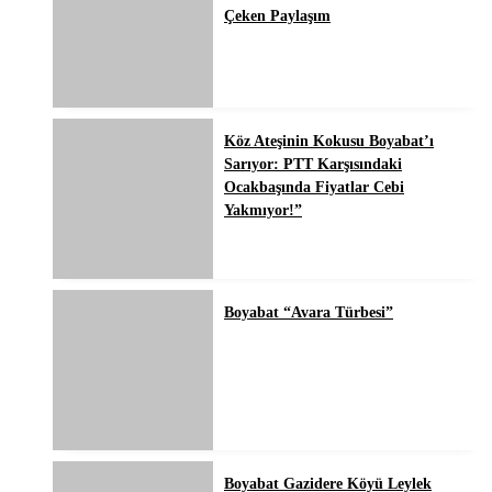
Çeken Paylaşım
Köz Ateşinin Kokusu Boyabat’ı
Sarıyor: PTT Karşısındaki
Ocakbaşında Fiyatlar Cebi
Yakmıyor!”
Boyabat “Avara Türbesi”
Boyabat Gazidere Köyü Leylek