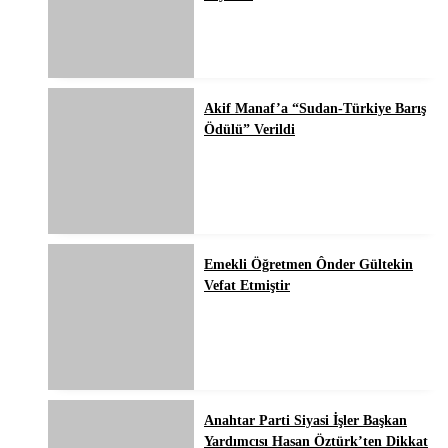
Akif Manaf’a “Sudan-Türkiye Barış
Ödülü” Verildi
Emekli Öğretmen Ônder Gültekin
Vefat Etmiştir
Anahtar Parti Siyasi İşler Başkan
Yardımcısı Hasan Öztürk’ten Dikkat