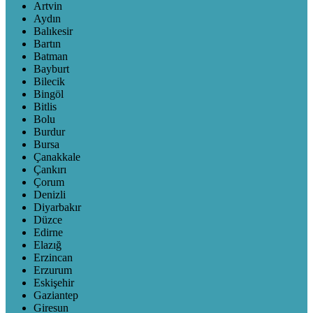
Artvin
Aydın
Balıkesir
Bartın
Batman
Bayburt
Bilecik
Bingöl
Bitlis
Bolu
Burdur
Bursa
Çanakkale
Çankırı
Çorum
Denizli
Diyarbakır
Düzce
Edirne
Elazığ
Erzincan
Erzurum
Eskişehir
Gaziantep
Giresun