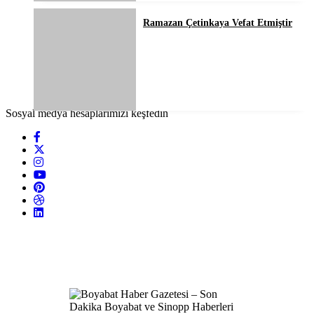
Ramazan Çetinkaya Vefat Etmiştir
Sosyal medya hesaplarımızı keşfedin