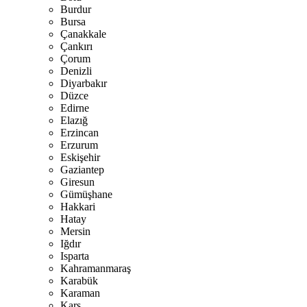
Burdur
Bursa
Çanakkale
Çankırı
Çorum
Denizli
Diyarbakır
Düzce
Edirne
Elazığ
Erzincan
Erzurum
Eskişehir
Gaziantep
Giresun
Gümüşhane
Hakkari
Hatay
Mersin
Iğdır
Isparta
Kahramanmaraş
Karabük
Karaman
Kars