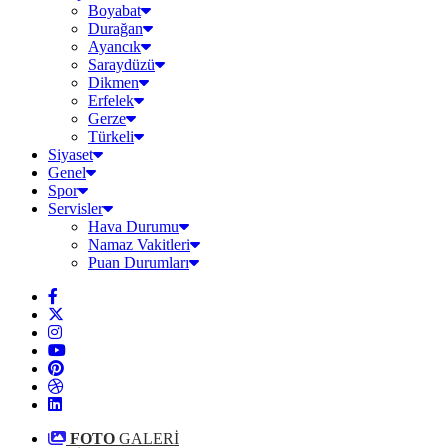
Boyabat
Durağan
Ayancık
Saraydüzü
Dikmen
Erfelek
Gerze
Türkeli
Siyaset
Genel
Spor
Servisler
Hava Durumu
Namaz Vakitleri
Puan Durumları
FOTO
GALERİ