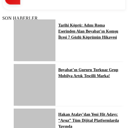
SON HABERLER
Tarihi Köprü: Adını Roma
Eserinden Alan Boyabat’ın Komşu
İlçesi 7 Gözlü Köprünün Hikayesi
Boyabat’ın Gururu Turkuaz Grup
Mobilya Artık Tescilli Marka!
Hakan Atalay’dan Yeni Hit Adayı:
“Arsız” Tüm Dijital Platformlarda
Yayında