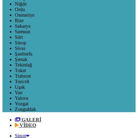
Niğde
Ordu
Osmaniye
Rize
Sakarya
Samsun
Siirt
Sinop
Sivas
Şanlıurfa
Şırnak
Tekirdağ
Tokat
Trabzon
Tunceli
Uşak
Van
Yalova
Yozgat
Zonguldak
GALERİ
VİDEO
Sinop