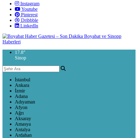
Instagram
Youtube
Pinterest
Dribbble
LinkedIn
17.8
°
Sinop
İstanbul
Ankara
İzmir
Adana
Adıyaman
Afyon
Ağrı
Aksaray
Amasya
Antalya
Ardahan