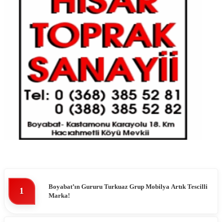
Boyabat’ın Gururu Turkuaz Grup Mobilya Artık Tescilli
1
Marka!