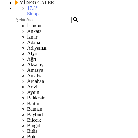
VİDEO
GALERİ
17.8
°
Sinop
İstanbul
Ankara
İzmir
Adana
Adıyaman
Afyon
Ağrı
Aksaray
Amasya
Antalya
Ardahan
Artvin
Aydın
Balıkesir
Bartın
Batman
Bayburt
Bilecik
Bingöl
Bitlis
Bolu