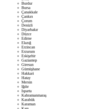
Burdur
Bursa
Çanakkale
Çankırı
Çorum
Denizli
Diyarbakır
Düzce
Edirne
Elazığ
Erzincan
Erzurum
Eskişehir
Gaziantep
Giresun
Gümüşhane
Hakkari
Hatay
Mersin
Iğdır
Isparta
Kahramanmaraş
Karabük
Karaman
Kars