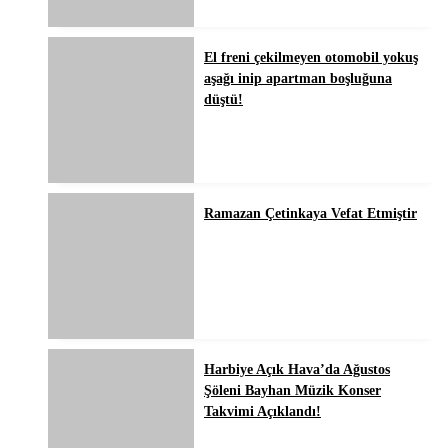
El freni çekilmeyen otomobil yokuş
aşağı inip apartman boşluğuna
düştü!
Ramazan Çetinkaya Vefat Etmiştir
Harbiye Açık Hava’da Ağustos
Şöleni Bayhan Müzik Konser
Takvimi Açıklandı!