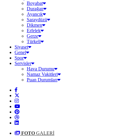
Boyabat
Durağan
Ayancık
Saraydüzü
Dikmen
Erfelek
Gerze
Türkeli
Siyaset
Genel
Spor
Servisler
Hava Durumu
Namaz Vakitleri
Puan Durumları
FOTO
GALERİ