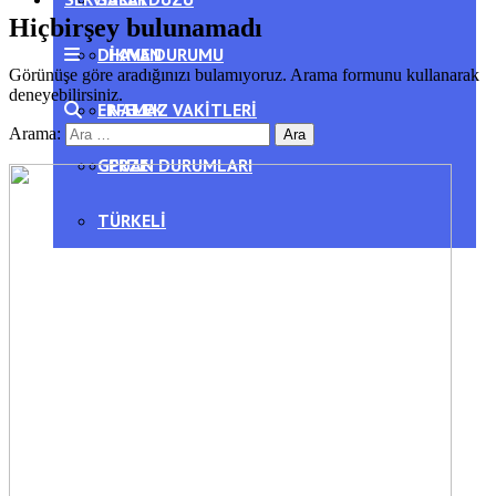
Hiçbirşey bulunamadı
DIKMEN
HAVA DURUMU
Görünüşe göre aradığınızı bulamıyoruz. Arama formunu kullanarak
deneyebilirsiniz.
ERFELEK
NAMAZ VAKITLERI
Arama:
GERZE
PUAN DURUMLARI
TÜRKELI