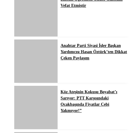
Vefat Etmiştir
Anahtar Parti Siyasi İşler Başkan
Yardımcısı Hasan Öztürk’ten Dikkat
Çeken Paylaşım
Köz Ateşinin Kokusu Boyabat’ı
Sarıyor: PTT Karşısındaki
Ocakbaşında Fiyatlar Cebi
Yakmıyor!”