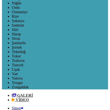
Niğde
Ordu
Osmaniye
Rize
Sakarya
Samsun
Siirt
Sinop
Sivas
Şanlıurfa
Şırnak
Tekirdağ
Tokat
Trabzon
Tunceli
Uşak
Van
Yalova
Yozgat
Zonguldak
GALERİ
VİDEO
Sinop