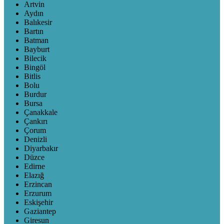
Artvin
Aydın
Balıkesir
Bartın
Batman
Bayburt
Bilecik
Bingöl
Bitlis
Bolu
Burdur
Bursa
Çanakkale
Çankırı
Çorum
Denizli
Diyarbakır
Düzce
Edirne
Elazığ
Erzincan
Erzurum
Eskişehir
Gaziantep
Giresun