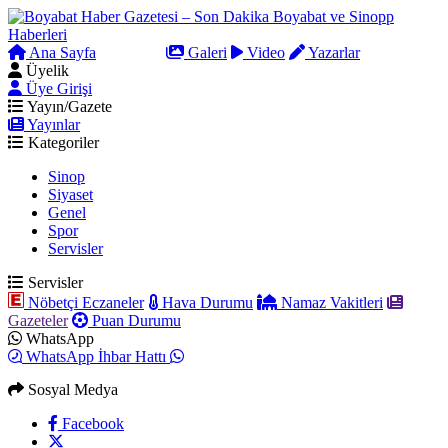
Ana Sayfa
Arama
Galeri
Video
Yazarlar
Üyelik
Üye Girişi
Yayın/Gazete
Yayınlar
Kategoriler
Sinop
Siyaset
Genel
Spor
Servisler
Servisler
Nöbetçi Eczaneler
Hava Durumu
Namaz Vakitleri
Gazeteler
Puan Durumu
WhatsApp
WhatsApp İhbar Hattı
Sosyal Medya
Facebook