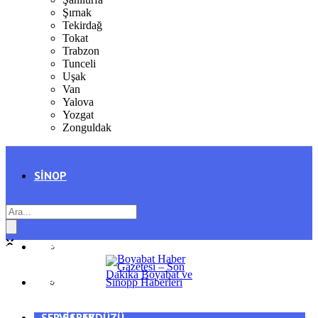
Şırnak
Tekirdağ
Tokat
Trabzon
Tunceli
Uşak
Van
Yalova
Yozgat
Zonguldak
SINOP
SIYASET
BOYABAT
GENEL
DURAĞAN
SPOR
AYANCIK
SERVISLER
SARAYDÜZÜ