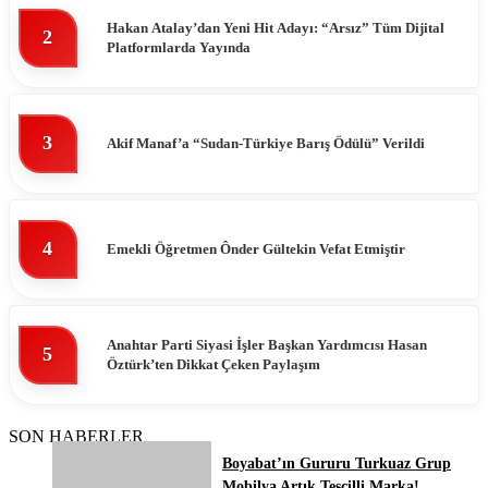
Hakan Atalay’dan Yeni Hit Adayı: “Arsız” Tüm Dijital
2
Platformlarda Yayında
3
Akif Manaf’a “Sudan-Türkiye Barış Ödülü” Verildi
4
Emekli Öğretmen Ônder Gültekin Vefat Etmiştir
Anahtar Parti Siyasi İşler Başkan Yardımcısı Hasan
5
Öztürk’ten Dikkat Çeken Paylaşım
SON HABERLER
Boyabat’ın Gururu Turkuaz Grup
Mobilya Artık Tescilli Marka!