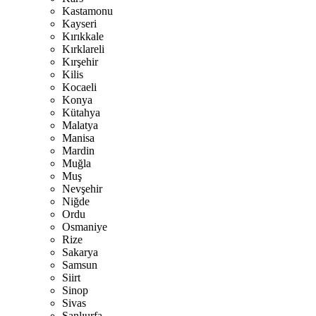
Kastamonu
Kayseri
Kırıkkale
Kırklareli
Kırşehir
Kilis
Kocaeli
Konya
Kütahya
Malatya
Manisa
Mardin
Muğla
Muş
Nevşehir
Niğde
Ordu
Osmaniye
Rize
Sakarya
Samsun
Siirt
Sinop
Sivas
Şanlıurfa