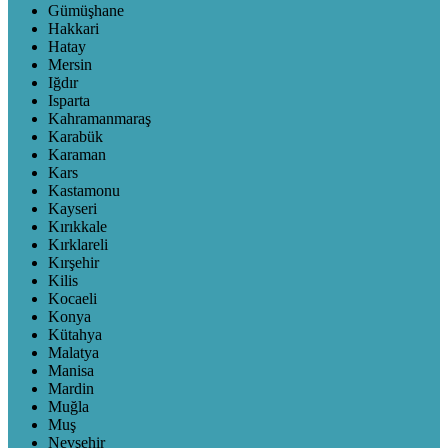
Gümüşhane
Hakkari
Hatay
Mersin
Iğdır
Isparta
Kahramanmaraş
Karabük
Karaman
Kars
Kastamonu
Kayseri
Kırıkkale
Kırklareli
Kırşehir
Kilis
Kocaeli
Konya
Kütahya
Malatya
Manisa
Mardin
Muğla
Muş
Nevşehir