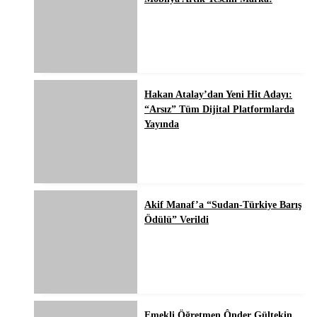
Hakan Atalay’dan Yeni Hit Adayı:
“Arsız” Tüm Dijital Platformlarda
Yayında
Akif Manaf’a “Sudan-Türkiye Barış
Ödülü” Verildi
Emekli Öğretmen Ônder Gültekin