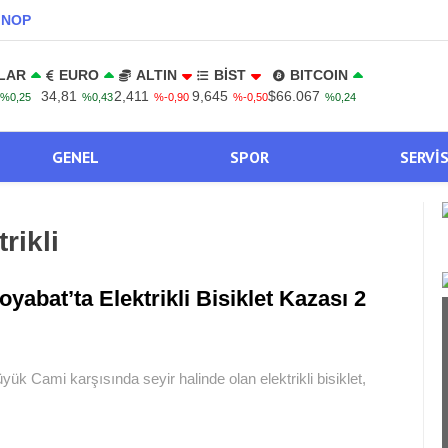
INOP
LAR
EURO
ALTIN
BİST
BITCOIN
34,81
2,411
9,645
$66.067
%0,25
%0,43
%-0,90
%-0,50
%0,24
GENEL
SPOR
SERVI
rikli
oyabat’ta Elektrikli Bisiklet Kazası 2
 Cami karşısında seyir halinde olan elektrikli bisiklet,