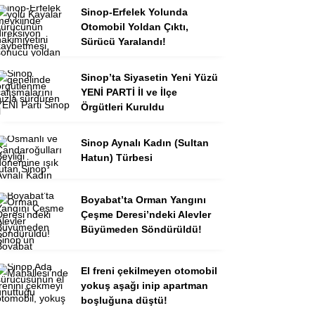
Sinop-Erfelek Yolunda
Otomobil Yoldan Çıktı,
Sürücü Yaralandı!
Sinop’ta Siyasetin Yeni Yüzü
YENİ PARTİ İl ve İlçe
Örgütleri Kuruldu
Sinop Aynalı Kadın (Sultan
Hatun) Türbesi
Boyabat’ta Orman Yangını
Çeşme Deresi’ndeki Alevler
Büyümeden Söndürüldü!
El freni çekilmeyen otomobil
yokuş aşağı inip apartman
boşluğuna düştü!