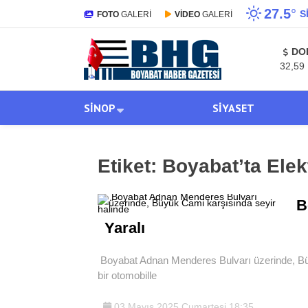
27.5
°
S
FOTO
GALERİ
VİDEO
GALERİ
DO
32,59
SINOP
SIYASET
Etiket:
Boyabat’ta Elekt
B
Yaralı
Boyabat Adnan Menderes Bulvarı üzerinde, Büyük
bir otomobille
03 Mayıs 2025 Cumartesi 18:35