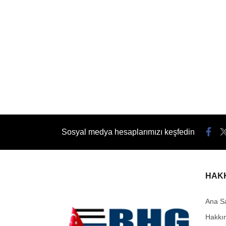
Sosyal medya hesaplarımızı keşfedin
HAK
Ana S
Hakkı