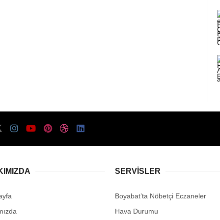
KIMIZDA
SERVISLER
ayfa
Boyabat’ta Nöbetçi Eczaneler
mızda
Hava Durumu