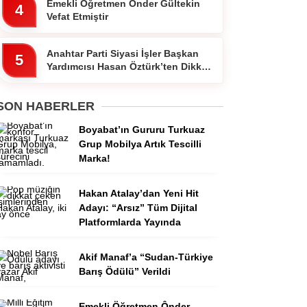
Emekli Öğretmen Ônder Gültekin
4
Vefat Etmiştir
Anahtar Parti Siyasi İşler Başkan
5
Yardımcısı Hasan Öztürk’ten Dikkat
Çeken Paylaşım
SON HABERLER
Boyabat’ın Gururu Turkuaz
Grup Mobilya Artık Tescilli
Marka!
Hakan Atalay’dan Yeni Hit
Adayı: “Arsız” Tüm Dijital
Platformlarda Yayında
Akif Manaf’a “Sudan-Türkiye
Barış Ödülü” Verildi
Emekli Öğretmen Ônder