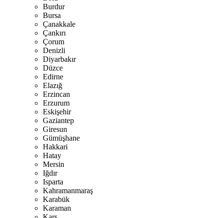
Burdur
Bursa
Çanakkale
Çankırı
Çorum
Denizli
Diyarbakır
Düzce
Edirne
Elazığ
Erzincan
Erzurum
Eskişehir
Gaziantep
Giresun
Gümüşhane
Hakkari
Hatay
Mersin
Iğdır
Isparta
Kahramanmaraş
Karabük
Karaman
Kars