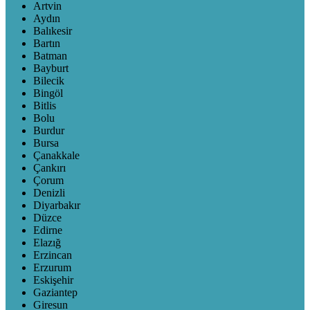
Artvin
Aydın
Balıkesir
Bartın
Batman
Bayburt
Bilecik
Bingöl
Bitlis
Bolu
Burdur
Bursa
Çanakkale
Çankırı
Çorum
Denizli
Diyarbakır
Düzce
Edirne
Elazığ
Erzincan
Erzurum
Eskişehir
Gaziantep
Giresun