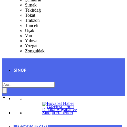
Şırnak
Tekirdağ
Tokat
Trabzon
Tunceli
Uşak
Van
Yalova
Yozgat
Zonguldak
SINOP
SIYASET
BOYABAT
GENEL
DURAĞAN
SPOR
AYANCIK
SERVISLER
SARAYDÜZÜ