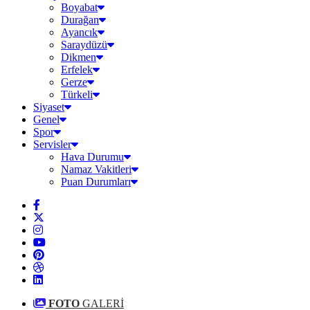
Boyabat
Durağan
Ayancık
Saraydüzü
Dikmen
Erfelek
Gerze
Türkeli
Siyaset
Genel
Spor
Servisler
Hava Durumu
Namaz Vakitleri
Puan Durumları
FOTO
GALERİ