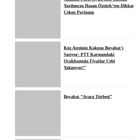
Yardımcısı Hasan Öztürk’ten Dikkat
Çeken Paylaşım
Köz Ateşinin Kokusu Boyabat’ı
Sarıyor: PTT Karşısındaki
Ocakbaşında Fiyatlar Cebi
Yakmıyor!”
Boyabat “Avara Türbesi”