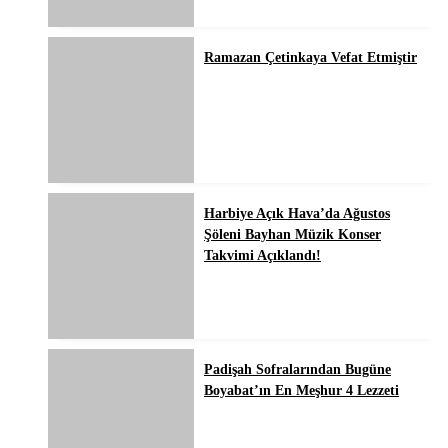
Ramazan Çetinkaya Vefat Etmiştir
Harbiye Açık Hava’da Ağustos
Şöleni Bayhan Müzik Konser
Takvimi Açıklandı!
Padişah Sofralarından Bugüne
Boyabat’ın En Meşhur 4 Lezzeti