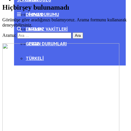
Hiçbirşey bulunamadı
DIKMEN
HAVA DURUMU
Görünüşe göre aradığınızı bulamıyoruz. Arama formunu kullanarak
deneyebilirsiniz.
ERFELEK
NAMAZ VAKITLERI
Arama:
GERZE
PUAN DURUMLARI
TÜRKELI