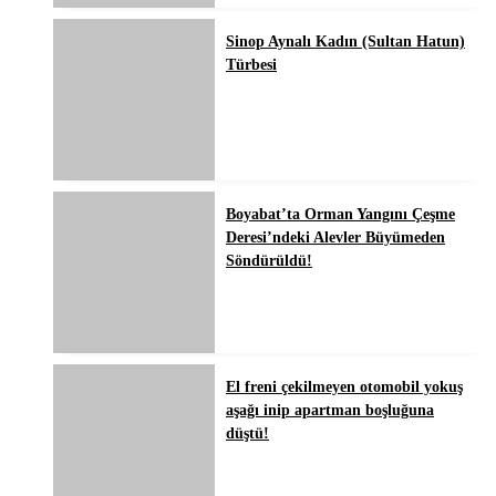
Sinop Aynalı Kadın (Sultan Hatun)
Türbesi
Boyabat’ta Orman Yangını Çeşme
Deresi’ndeki Alevler Büyümeden
Söndürüldü!
El freni çekilmeyen otomobil yokuş
aşağı inip apartman boşluğuna
düştü!