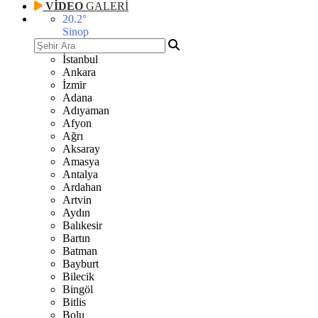
VİDEO
GALERİ
20.2
°
Sinop
İstanbul
Ankara
İzmir
Adana
Adıyaman
Afyon
Ağrı
Aksaray
Amasya
Antalya
Ardahan
Artvin
Aydın
Balıkesir
Bartın
Batman
Bayburt
Bilecik
Bingöl
Bitlis
Bolu