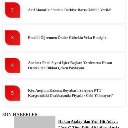
2
Akif Manaf’a “Sudan-Türkiye Barış Ödülü” Verildi
3
Emekli Öğretmen Ônder Gültekin Vefat Etmiştir
Anahtar Parti Siyasi İşler Başkan Yardımcısı Hasan
4
Öztürk’ten Dikkat Çeken Paylaşım
Köz Ateşinin Kokusu Boyabat’ı Sarıyor: PTT
5
Karşısındaki Ocakbaşında Fiyatlar Cebi Yakmıyor!”
SON HABERLER
Hakan Atalay’dan Yeni Hit Adayı:
“Arsız” Tüm Dijital Platformlarda