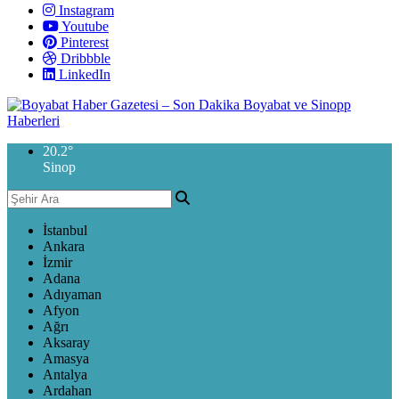
Instagram
Youtube
Pinterest
Dribbble
LinkedIn
20.2
°
Sinop
İstanbul
Ankara
İzmir
Adana
Adıyaman
Afyon
Ağrı
Aksaray
Amasya
Antalya
Ardahan