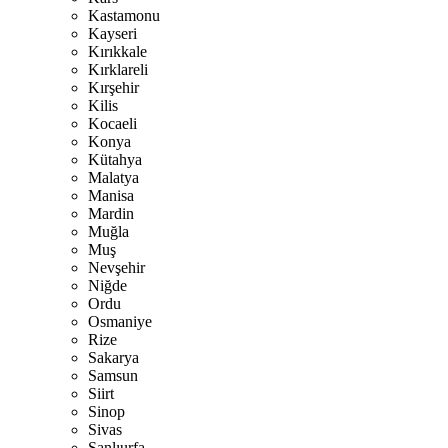
Kastamonu
Kayseri
Kırıkkale
Kırklareli
Kırşehir
Kilis
Kocaeli
Konya
Kütahya
Malatya
Manisa
Mardin
Muğla
Muş
Nevşehir
Niğde
Ordu
Osmaniye
Rize
Sakarya
Samsun
Siirt
Sinop
Sivas
Şanlıurfa