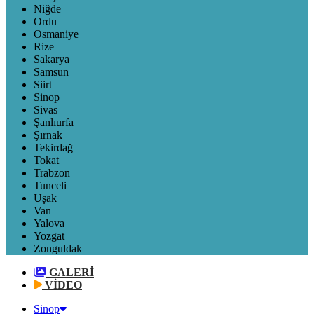
Niğde
Ordu
Osmaniye
Rize
Sakarya
Samsun
Siirt
Sinop
Sivas
Şanlıurfa
Şırnak
Tekirdağ
Tokat
Trabzon
Tunceli
Uşak
Van
Yalova
Yozgat
Zonguldak
GALERİ
VİDEO
Sinop