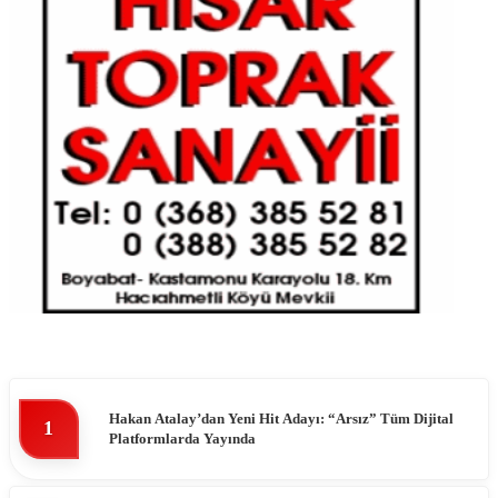
Hakan Atalay’dan Yeni Hit Adayı: “Arsız” Tüm Dijital
1
Platformlarda Yayında