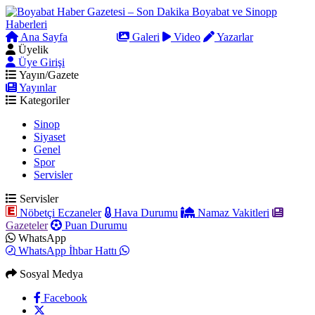
Ana Sayfa
Arama
Galeri
Video
Yazarlar
Üyelik
Üye Girişi
Yayın/Gazete
Yayınlar
Kategoriler
Sinop
Siyaset
Genel
Spor
Servisler
Servisler
Nöbetçi Eczaneler
Hava Durumu
Namaz Vakitleri
Gazeteler
Puan Durumu
WhatsApp
WhatsApp İhbar Hattı
Sosyal Medya
Facebook