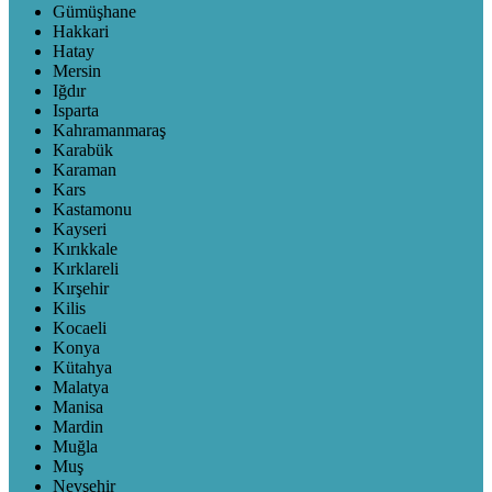
Gümüşhane
Hakkari
Hatay
Mersin
Iğdır
Isparta
Kahramanmaraş
Karabük
Karaman
Kars
Kastamonu
Kayseri
Kırıkkale
Kırklareli
Kırşehir
Kilis
Kocaeli
Konya
Kütahya
Malatya
Manisa
Mardin
Muğla
Muş
Nevşehir