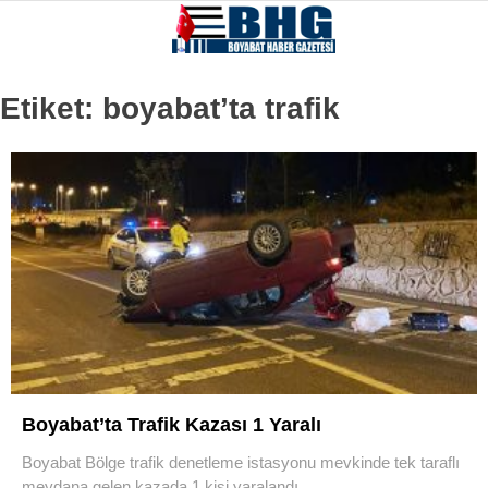
Etiket:
boyabat’ta trafik
Boyabat’ta Trafik Kazası 1 Yaralı
Boyabat Bölge trafik denetleme istasyonu mevkinde tek taraflı
meydana gelen kazada 1 kişi yaralandı.