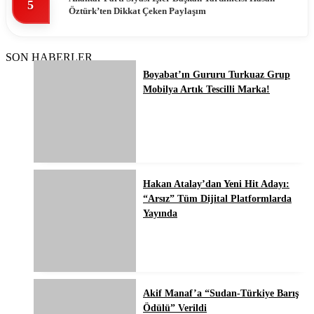
5
Öztürk’ten Dikkat Çeken Paylaşım
SON HABERLER
Boyabat’ın Gururu Turkuaz Grup
Mobilya Artık Tescilli Marka!
Hakan Atalay’dan Yeni Hit Adayı:
“Arsız” Tüm Dijital Platformlarda
Yayında
Akif Manaf’a “Sudan-Türkiye Barış
Ödülü” Verildi