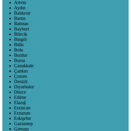
Artvin
Aydın
Balıkesir
Bartın
Batman
Bayburt
Bilecik
Bingöl
Bitlis
Bolu
Burdur
Bursa
Çanakkale
Çankırı
Çorum
Denizli
Diyarbakır
Düzce
Edirne
Elazığ
Erzincan
Erzurum
Eskişehir
Gaziantep
Giresun