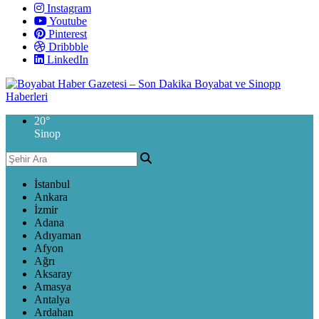
Instagram
Youtube
Pinterest
Dribbble
LinkedIn
20
°
Sinop
İstanbul
Ankara
İzmir
Adana
Adıyaman
Afyon
Ağrı
Aksaray
Amasya
Antalya
Ardahan