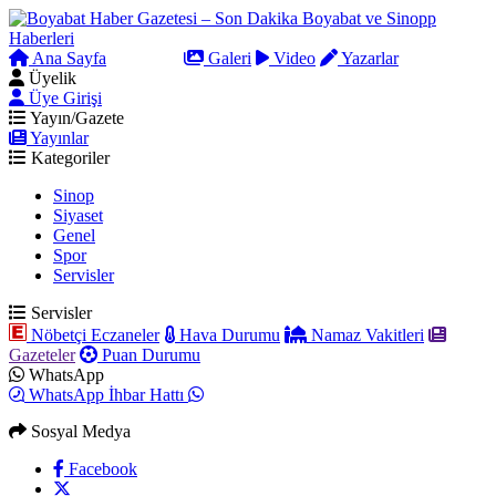
Ana Sayfa
Arama
Galeri
Video
Yazarlar
Üyelik
Üye Girişi
Yayın/Gazete
Yayınlar
Kategoriler
Sinop
Siyaset
Genel
Spor
Servisler
Servisler
Nöbetçi Eczaneler
Hava Durumu
Namaz Vakitleri
Gazeteler
Puan Durumu
WhatsApp
WhatsApp İhbar Hattı
Sosyal Medya
Facebook