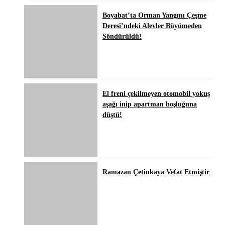
Boyabat’ta Orman Yangını Çeşme
Deresi’ndeki Alevler Büyümeden
Söndürüldü!
El freni çekilmeyen otomobil yokuş
aşağı inip apartman boşluğuna
düştü!
Ramazan Çetinkaya Vefat Etmiştir