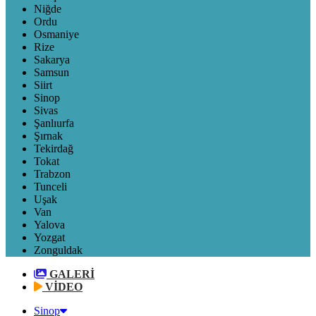
Niğde
Ordu
Osmaniye
Rize
Sakarya
Samsun
Siirt
Sinop
Sivas
Şanlıurfa
Şırnak
Tekirdağ
Tokat
Trabzon
Tunceli
Uşak
Van
Yalova
Yozgat
Zonguldak
GALERİ
VİDEO
Sinop