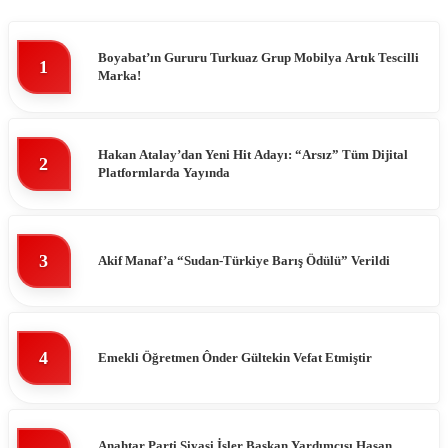
Boyabat’ın Gururu Turkuaz Grup Mobilya Artık Tescilli
1
Marka!
Hakan Atalay’dan Yeni Hit Adayı: “Arsız” Tüm Dijital
2
Platformlarda Yayında
3
Akif Manaf’a “Sudan-Türkiye Barış Ödülü” Verildi
4
Emekli Öğretmen Ônder Gültekin Vefat Etmiştir
Anahtar Parti Siyasi İşler Başkan Yardımcısı Hasan