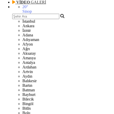
VİDEO
GALERİ
20
°
Sinop
İstanbul
Ankara
İzmir
Adana
Adıyaman
Afyon
Ağrı
Aksaray
Amasya
Antalya
Ardahan
Artvin
Aydın
Balıkesir
Bartın
Batman
Bayburt
Bilecik
Bingöl
Bitlis
Bolu