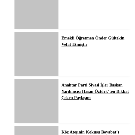
Emekli Öğretmen Ônder Gültekin
Vefat Etmiştir
Anahtar Parti Siyasi İşler Başkan
Yardımcısı Hasan Öztürk’ten Dikkat
Çeken Paylaşım
Köz Ateşinin Kokusu Boyabat’ı