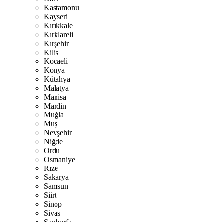
Kastamonu
Kayseri
Kırıkkale
Kırklareli
Kırşehir
Kilis
Kocaeli
Konya
Kütahya
Malatya
Manisa
Mardin
Muğla
Muş
Nevşehir
Niğde
Ordu
Osmaniye
Rize
Sakarya
Samsun
Siirt
Sinop
Sivas
Şanlıurfa