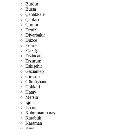
Burdur
Bursa
Çanakkale
Çankırı
Çorum
Denizli
Diyarbakır
Düzce
Edirne
Elazığ
Erzincan
Erzurum
Eskişehir
Gaziantep
Giresun
Gümüşhane
Hakkari
Hatay
Mersin
Iğdır
Isparta
Kahramanmaraş
Karabük
Karaman
Kars