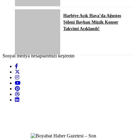
Harbiye Açık Hava’da Ağustos
Şöleni Bayhan Müzik Konser
Takvimi Açıklandı!
Sosyal medya hesaplarımızı keşfedin