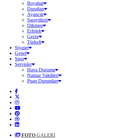
Boyabat
Durağan
Ayancık
Saraydüzü
Dikmen
Erfelek
Gerze
Türkeli
Siyaset
Genel
Spor
Servisler
Hava Durumu
Namaz Vakitleri
Puan Durumları
FOTO
GALERİ