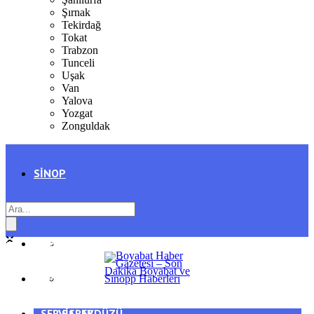
Şırnak
Tekirdağ
Tokat
Trabzon
Tunceli
Uşak
Van
Yalova
Yozgat
Zonguldak
SINOP
SIYASET
BOYABAT
GENEL
DURAĞAN
SPOR
AYANCIK
SERVISLER
SARAYDÜZÜ