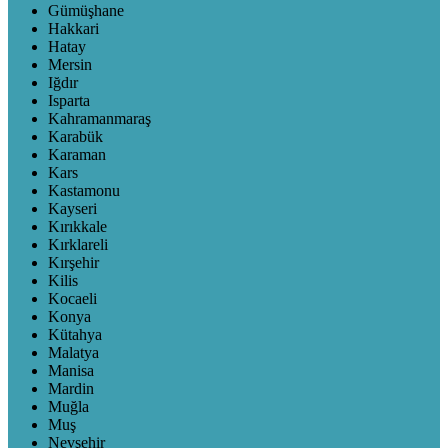
Gümüşhane
Hakkari
Hatay
Mersin
Iğdır
Isparta
Kahramanmaraş
Karabük
Karaman
Kars
Kastamonu
Kayseri
Kırıkkale
Kırklareli
Kırşehir
Kilis
Kocaeli
Konya
Kütahya
Malatya
Manisa
Mardin
Muğla
Muş
Nevşehir