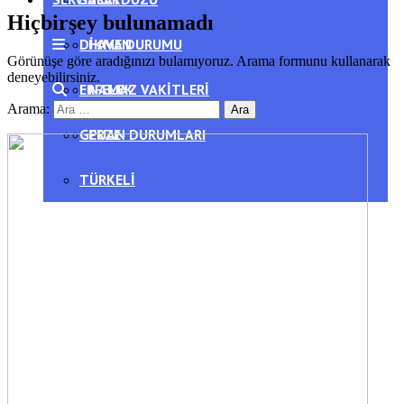
Hiçbirşey bulunamadı
DIKMEN
HAVA DURUMU
Görünüşe göre aradığınızı bulamıyoruz. Arama formunu kullanarak
deneyebilirsiniz.
ERFELEK
NAMAZ VAKITLERI
Arama:
GERZE
PUAN DURUMLARI
TÜRKELI