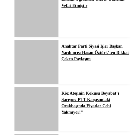
Vefat Etmiştir
Anahtar Parti Siyasi İşler Başkan
Yardımcısı Hasan Öztürk’ten Dikkat
Çeken Paylaşım
Köz Ateşinin Kokusu Boyabat’ı
Sarıyor: PTT Karşısındaki
Ocakbaşında Fiyatlar Cebi
Yakmıyor!”