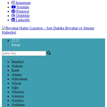
Instagram
Youtube
Pinterest
Dribbble
LinkedIn
27.5
°
Sinop
İstanbul
Ankara
İzmir
Adana
Adıyaman
Afyon
Ağrı
Aksaray
Amasya
Antalya
Ardahan