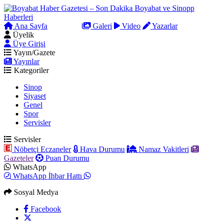
Ana Sayfa
Arama
Galeri
Video
Yazarlar
Üyelik
Üye Girişi
Yayın/Gazete
Yayınlar
Kategoriler
Sinop
Siyaset
Genel
Spor
Servisler
Servisler
Nöbetçi Eczaneler
Hava Durumu
Namaz Vakitleri
Gazeteler
Puan Durumu
WhatsApp
WhatsApp İhbar Hattı
Sosyal Medya
Facebook