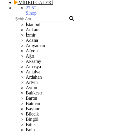
VİDEO
GALERİ
27.5
°
Sinop
İstanbul
Ankara
İzmir
Adana
Adıyaman
Afyon
Ağrı
Aksaray
Amasya
Antalya
Ardahan
Artvin
Aydın
Balıkesir
Bartın
Batman
Bayburt
Bilecik
Bingöl
Bitlis
Bolu