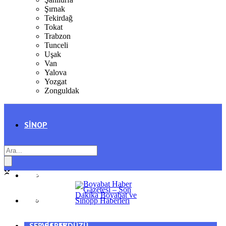
Şırnak
Tekirdağ
Tokat
Trabzon
Tunceli
Uşak
Van
Yalova
Yozgat
Zonguldak
SINOP
SIYASET
BOYABAT
GENEL
DURAĞAN
SPOR
AYANCIK
SERVISLER
SARAYDÜZÜ