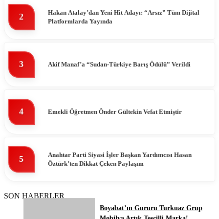
Hakan Atalay’dan Yeni Hit Adayı: “Arsız” Tüm Dijital
2
Platformlarda Yayında
3
Akif Manaf’a “Sudan-Türkiye Barış Ödülü” Verildi
4
Emekli Öğretmen Ônder Gültekin Vefat Etmiştir
Anahtar Parti Siyasi İşler Başkan Yardımcısı Hasan
5
Öztürk’ten Dikkat Çeken Paylaşım
SON HABERLER
Boyabat’ın Gururu Turkuaz Grup
Mobilya Artık Tescilli Marka!