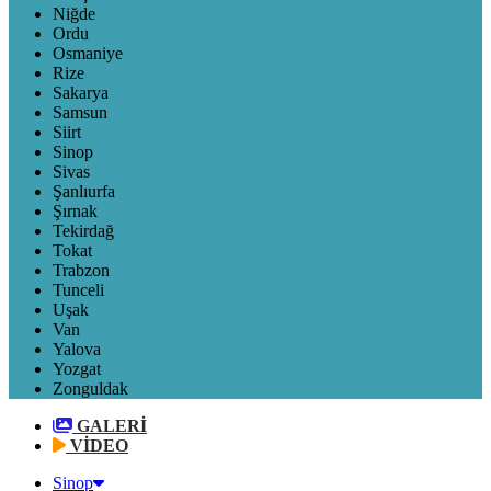
Niğde
Ordu
Osmaniye
Rize
Sakarya
Samsun
Siirt
Sinop
Sivas
Şanlıurfa
Şırnak
Tekirdağ
Tokat
Trabzon
Tunceli
Uşak
Van
Yalova
Yozgat
Zonguldak
GALERİ
VİDEO
Sinop