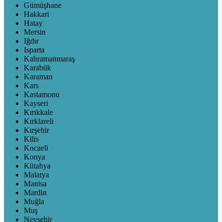
Gümüşhane
Hakkari
Hatay
Mersin
Iğdır
Isparta
Kahramanmaraş
Karabük
Karaman
Kars
Kastamonu
Kayseri
Kırıkkale
Kırklareli
Kırşehir
Kilis
Kocaeli
Konya
Kütahya
Malatya
Manisa
Mardin
Muğla
Muş
Nevşehir