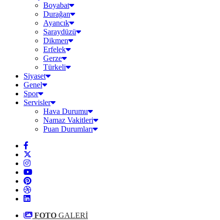
Boyabat
Durağan
Ayancık
Saraydüzü
Dikmen
Erfelek
Gerze
Türkeli
Siyaset
Genel
Spor
Servisler
Hava Durumu
Namaz Vakitleri
Puan Durumları
FOTO
GALERİ