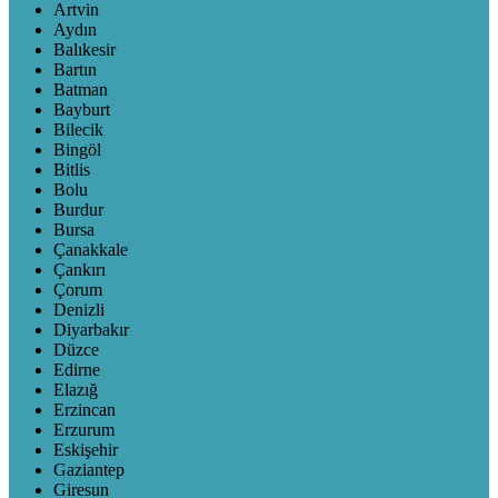
Artvin
Aydın
Balıkesir
Bartın
Batman
Bayburt
Bilecik
Bingöl
Bitlis
Bolu
Burdur
Bursa
Çanakkale
Çankırı
Çorum
Denizli
Diyarbakır
Düzce
Edirne
Elazığ
Erzincan
Erzurum
Eskişehir
Gaziantep
Giresun