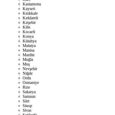
Kastamonu
Kayseri
Kırıkkale
Kırklareli
Kırşehir
Kilis
Kocaeli
Konya
Kütahya
Malatya
Manisa
Mardin
Muğla
Muş
Nevşehir
Niğde
Ordu
Osmaniye
Rize
Sakarya
Samsun
Siirt
Sinop
Sivas
Şanlıurfa