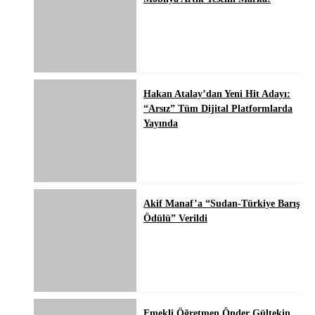
Hakan Atalay’dan Yeni Hit Adayı:
“Arsız” Tüm Dijital Platformlarda
Yayında
Akif Manaf’a “Sudan-Türkiye Barış
Ödülü” Verildi
Emekli Öğretmen Ônder Gültekin