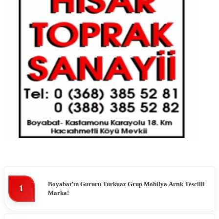
Boyabat’ın Gururu Turkuaz Grup Mobilya Artık Tescilli
1
Marka!