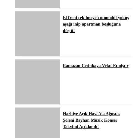
El freni çekilmeyen otomobil yokuş
aşağı inip apartman boşluğuna
düştü!
Ramazan Çetinkaya Vefat Etmiştir
Harbiye Açık Hava’da Ağustos
Şöleni Bayhan Müzik Konser
Takvimi Açıklandı!