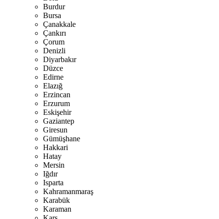
Burdur
Bursa
Çanakkale
Çankırı
Çorum
Denizli
Diyarbakır
Düzce
Edirne
Elazığ
Erzincan
Erzurum
Eskişehir
Gaziantep
Giresun
Gümüşhane
Hakkari
Hatay
Mersin
Iğdır
Isparta
Kahramanmaraş
Karabük
Karaman
Kars