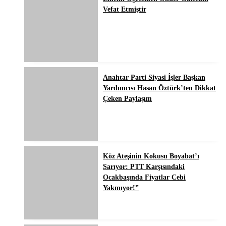
Vefat Etmiştir
Anahtar Parti Siyasi İşler Başkan
Yardımcısı Hasan Öztürk’ten Dikkat
Çeken Paylaşım
Köz Ateşinin Kokusu Boyabat’ı
Sarıyor: PTT Karşısındaki
Ocakbaşında Fiyatlar Cebi
Yakmıyor!”