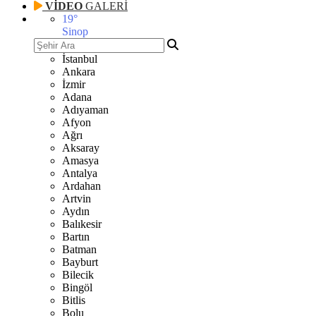
VİDEO
GALERİ
19
°
Sinop
İstanbul
Ankara
İzmir
Adana
Adıyaman
Afyon
Ağrı
Aksaray
Amasya
Antalya
Ardahan
Artvin
Aydın
Balıkesir
Bartın
Batman
Bayburt
Bilecik
Bingöl
Bitlis
Bolu