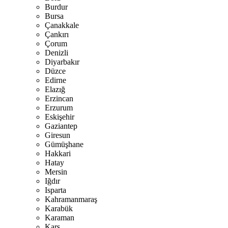
Burdur
Bursa
Çanakkale
Çankırı
Çorum
Denizli
Diyarbakır
Düzce
Edirne
Elazığ
Erzincan
Erzurum
Eskişehir
Gaziantep
Giresun
Gümüşhane
Hakkari
Hatay
Mersin
Iğdır
Isparta
Kahramanmaraş
Karabük
Karaman
Kars