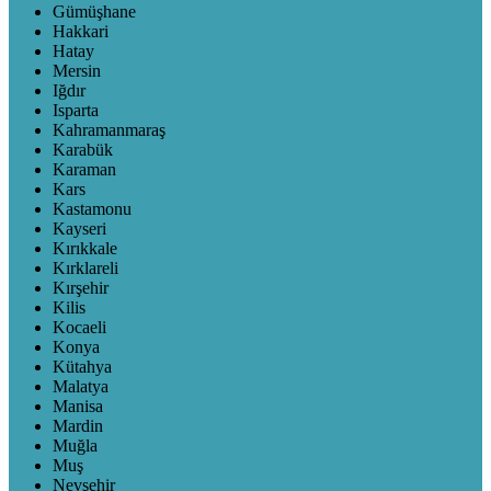
Gümüşhane
Hakkari
Hatay
Mersin
Iğdır
Isparta
Kahramanmaraş
Karabük
Karaman
Kars
Kastamonu
Kayseri
Kırıkkale
Kırklareli
Kırşehir
Kilis
Kocaeli
Konya
Kütahya
Malatya
Manisa
Mardin
Muğla
Muş
Nevşehir