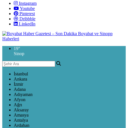
Instagram
Youtube
Pinterest
Dribbble
LinkedIn
19
°
Sinop
İstanbul
Ankara
İzmir
Adana
Adıyaman
Afyon
Ağrı
Aksaray
Amasya
Antalya
Ardahan