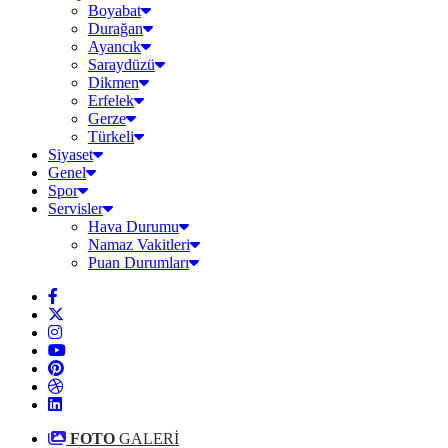
Boyabat
Durağan
Ayancık
Saraydüzü
Dikmen
Erfelek
Gerze
Türkeli
Siyaset
Genel
Spor
Servisler
Hava Durumu
Namaz Vakitleri
Puan Durumları
FOTO
GALERİ