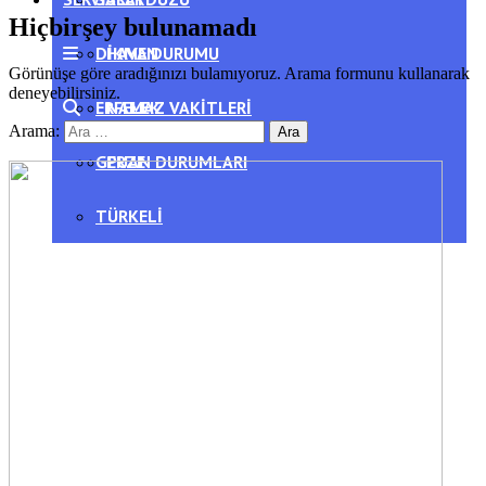
Hiçbirşey bulunamadı
DIKMEN
HAVA DURUMU
Görünüşe göre aradığınızı bulamıyoruz. Arama formunu kullanarak
deneyebilirsiniz.
ERFELEK
NAMAZ VAKITLERI
Arama:
GERZE
PUAN DURUMLARI
TÜRKELI