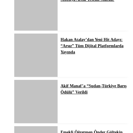
Hakan Atalay’dan Yeni Hit Adayı:
“Arsız” Tüm Dijital Platformlarda
Yayında
Akif Manaf’a “Sudan-Türkiye Barış
Ödülü” Verildi
Emekli Öğretmen Ônder Gültekin