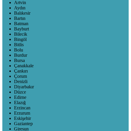
Artvin
Aydın
Balıkesir
Bartın
Batman
Bayburt
Bilecik
Bingöl
Bitlis
Bolu
Burdur
Bursa
Çanakkale
Çankırı
Çorum
Denizli
Diyarbakır
Düzce
Edirne
Elazığ
Erzincan
Erzurum
Eskişehir
Gaziantep
Giresun