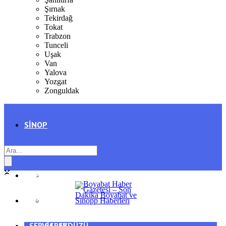
Şırnak
Tekirdağ
Tokat
Trabzon
Tunceli
Uşak
Van
Yalova
Yozgat
Zonguldak
SINOP
SIYASET
BOYABAT
GENEL
DURAĞAN
SPOR
AYANCIK
SERVISLER
SARAYDÜZÜ