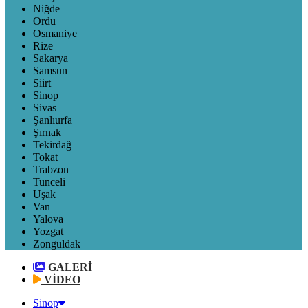
Niğde
Ordu
Osmaniye
Rize
Sakarya
Samsun
Siirt
Sinop
Sivas
Şanlıurfa
Şırnak
Tekirdağ
Tokat
Trabzon
Tunceli
Uşak
Van
Yalova
Yozgat
Zonguldak
GALERİ
VİDEO
Sinop