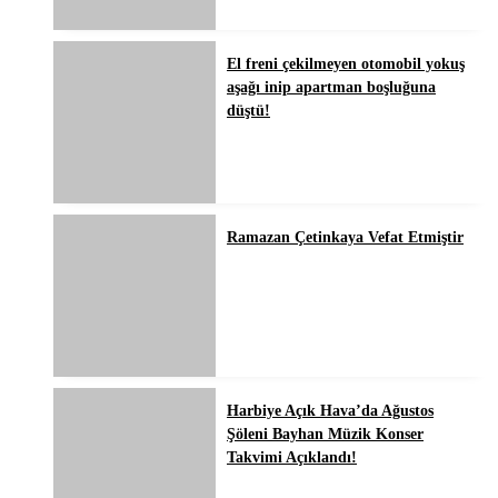
El freni çekilmeyen otomobil yokuş
aşağı inip apartman boşluğuna
düştü!
Ramazan Çetinkaya Vefat Etmiştir
Harbiye Açık Hava’da Ağustos
Şöleni Bayhan Müzik Konser
Takvimi Açıklandı!