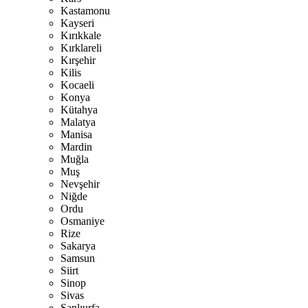
Kastamonu
Kayseri
Kırıkkale
Kırklareli
Kırşehir
Kilis
Kocaeli
Konya
Kütahya
Malatya
Manisa
Mardin
Muğla
Muş
Nevşehir
Niğde
Ordu
Osmaniye
Rize
Sakarya
Samsun
Siirt
Sinop
Sivas
Şanlıurfa