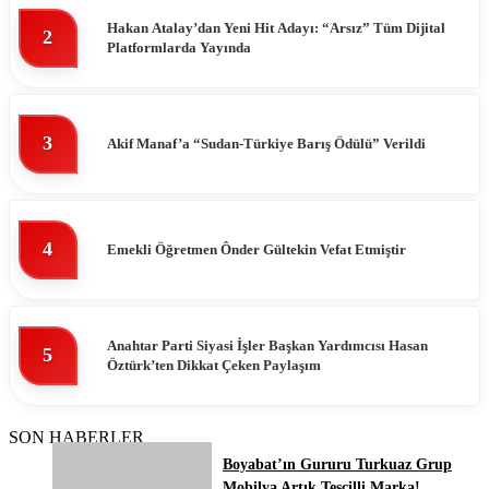
Hakan Atalay’dan Yeni Hit Adayı: “Arsız” Tüm Dijital
2
Platformlarda Yayında
3
Akif Manaf’a “Sudan-Türkiye Barış Ödülü” Verildi
4
Emekli Öğretmen Ônder Gültekin Vefat Etmiştir
Anahtar Parti Siyasi İşler Başkan Yardımcısı Hasan
5
Öztürk’ten Dikkat Çeken Paylaşım
SON HABERLER
Boyabat’ın Gururu Turkuaz Grup
Mobilya Artık Tescilli Marka!