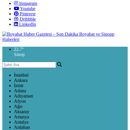
Instagram
Youtube
Pinterest
Dribbble
LinkedIn
22.7
°
Sinop
İstanbul
Ankara
İzmir
Adana
Adıyaman
Afyon
Ağrı
Aksaray
Amasya
Antalya
Ardahan