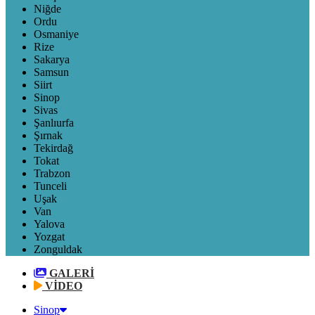
Niğde
Ordu
Osmaniye
Rize
Sakarya
Samsun
Siirt
Sinop
Sivas
Şanlıurfa
Şırnak
Tekirdağ
Tokat
Trabzon
Tunceli
Uşak
Van
Yalova
Yozgat
Zonguldak
GALERİ
VİDEO
Sinop