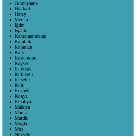
Gümüşhane
Hakkari
Hatay
Mersin
Iğdır
Isparta
Kahramanmaraş
Karabük
Karaman
Kars
Kastamonu
Kayseri
Kırıkkale
Kırklareli
Kırşehir
Kilis
Kocaeli
Konya
Kütahya
Malatya
Manisa
Mardin
Muğla
Muş
Nevşehir