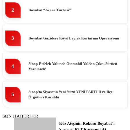
2
Boyabat “Avara Türbesi”
3
Boyabat Gazidere Köyü Leylek Kurtarma Operasyonu
Sinop-Erfelek Yolunda Otomobil Yoldan Çıktı, Sürücü
4
Yaralandı!
Sinop’ta Siyasetin Yeni Yüzü YENİ PARTİ İl ve İlçe
5
Örgütleri Kuruldu
SON HABERLER
Köz Ateşinin Kokusu Boyabat’ı
Sarıyor: PTT Karşısındaki