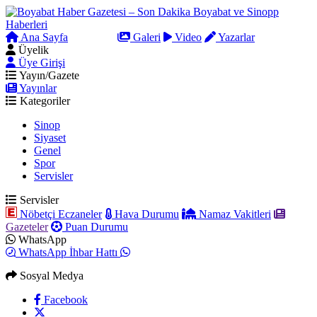
Ana Sayfa
Arama
Galeri
Video
Yazarlar
Üyelik
Üye Girişi
Yayın/Gazete
Yayınlar
Kategoriler
Sinop
Siyaset
Genel
Spor
Servisler
Servisler
Nöbetçi Eczaneler
Hava Durumu
Namaz Vakitleri
Gazeteler
Puan Durumu
WhatsApp
WhatsApp İhbar Hattı
Sosyal Medya
Facebook