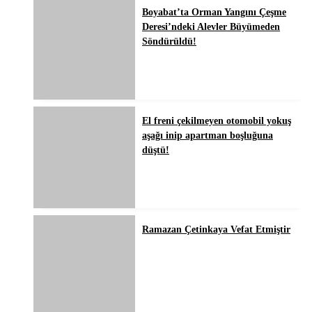
Boyabat’ta Orman Yangını Çeşme
Deresi’ndeki Alevler Büyümeden
Söndürüldü!
El freni çekilmeyen otomobil yokuş
aşağı inip apartman boşluğuna
düştü!
Ramazan Çetinkaya Vefat Etmiştir