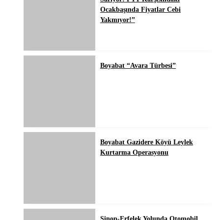
Ocakbaşında Fiyatlar Cebi
Yakmıyor!”
Boyabat “Avara Türbesi”
Boyabat Gazidere Köyü Leylek
Kurtarma Operasyonu
Sinop-Erfelek Yolunda Otomobil