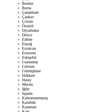
Burdur
Bursa
Çanakkale
Çankırı
Çorum
Denizli
Diyarbakır
Düzce
Edirne
Elazığ
Erzincan
Erzurum
Eskişehir
Gaziantep
Giresun
Gümüşhane
Hakkari
Hatay
Mersin
Iğdır
Isparta
Kahramanmaraş
Karabük
Karaman
Kars