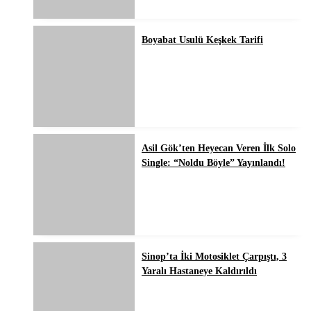
Boyabat Usulü Keşkek Tarifi
Asil Gök’ten Heyecan Veren İlk Solo
Single: “Noldu Böyle” Yayınlandı!
Sinop’ta İki Motosiklet Çarpıştı, 3
Yaralı Hastaneye Kaldırıldı