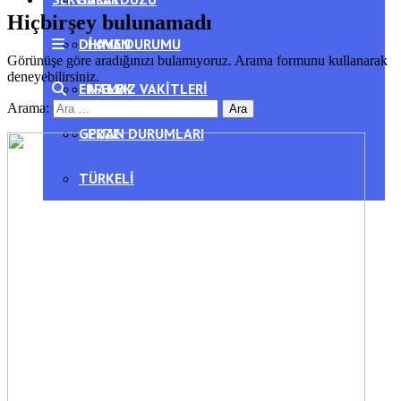
Hiçbirşey bulunamadı
DIKMEN
HAVA DURUMU
Görünüşe göre aradığınızı bulamıyoruz. Arama formunu kullanarak
deneyebilirsiniz.
ERFELEK
NAMAZ VAKITLERI
Arama:
GERZE
PUAN DURUMLARI
TÜRKELI