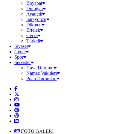
Boyabat
Durağan
Ayancık
Saraydüzü
Dikmen
Erfelek
Gerze
Türkeli
Siyaset
Genel
Spor
Servisler
Hava Durumu
Namaz Vakitleri
Puan Durumları
FOTO
GALERİ