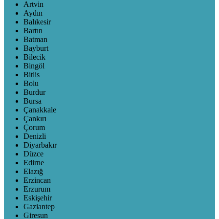
Artvin
Aydın
Balıkesir
Bartın
Batman
Bayburt
Bilecik
Bingöl
Bitlis
Bolu
Burdur
Bursa
Çanakkale
Çankırı
Çorum
Denizli
Diyarbakır
Düzce
Edirne
Elazığ
Erzincan
Erzurum
Eskişehir
Gaziantep
Giresun