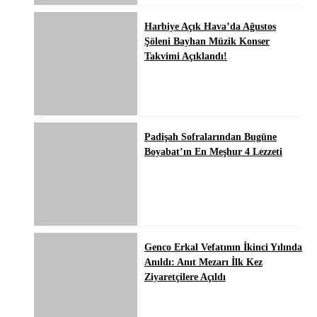
Harbiye Açık Hava’da Ağustos
Şöleni Bayhan Müzik Konser
Takvimi Açıklandı!
Padişah Sofralarından Bugüne
Boyabat’ın En Meşhur 4 Lezzeti
Genco Erkal Vefatının İkinci Yılında
Anıldı: Anıt Mezarı İlk Kez
Ziyaretçilere Açıldı