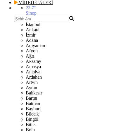
VİDEO
GALERİ
22.7
°
Sinop
İstanbul
Ankara
İzmir
Adana
Adıyaman
Afyon
Ağrı
Aksaray
Amasya
Antalya
Ardahan
Artvin
Aydın
Balıkesir
Bartın
Batman
Bayburt
Bilecik
Bingöl
Bitlis
Bolu