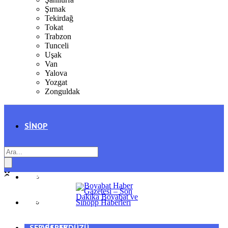
Şırnak
Tekirdağ
Tokat
Trabzon
Tunceli
Uşak
Van
Yalova
Yozgat
Zonguldak
SINOP
SIYASET
BOYABAT
GENEL
DURAĞAN
SPOR
AYANCIK
SERVISLER
SARAYDÜZÜ