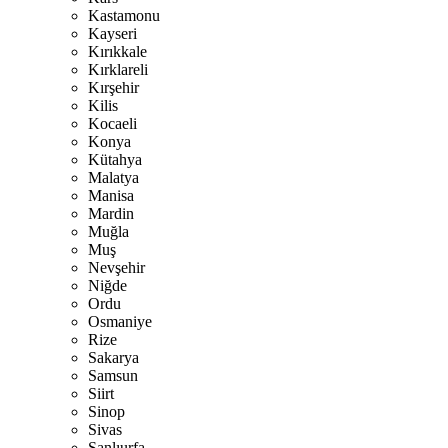
Kastamonu
Kayseri
Kırıkkale
Kırklareli
Kırşehir
Kilis
Kocaeli
Konya
Kütahya
Malatya
Manisa
Mardin
Muğla
Muş
Nevşehir
Niğde
Ordu
Osmaniye
Rize
Sakarya
Samsun
Siirt
Sinop
Sivas
Şanlıurfa