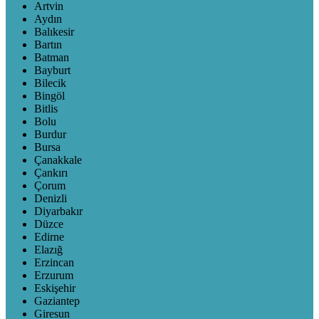
Artvin
Aydın
Balıkesir
Bartın
Batman
Bayburt
Bilecik
Bingöl
Bitlis
Bolu
Burdur
Bursa
Çanakkale
Çankırı
Çorum
Denizli
Diyarbakır
Düzce
Edirne
Elazığ
Erzincan
Erzurum
Eskişehir
Gaziantep
Giresun