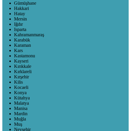
Gümüşhane
Hakkari
Hatay
Mersin
Iğdır
Isparta
Kahramanmaraş
Karabük
Karaman
Kars
Kastamonu
Kayseri
Kırıkkale
Kırklareli
Kırşehir
Kilis
Kocaeli
Konya
Kütahya
Malatya
Manisa
Mardin
Muğla
Muş
Nevşehir