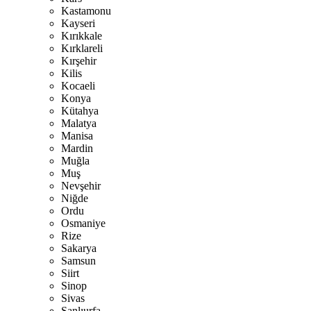
Kastamonu
Kayseri
Kırıkkale
Kırklareli
Kırşehir
Kilis
Kocaeli
Konya
Kütahya
Malatya
Manisa
Mardin
Muğla
Muş
Nevşehir
Niğde
Ordu
Osmaniye
Rize
Sakarya
Samsun
Siirt
Sinop
Sivas
Şanlıurfa