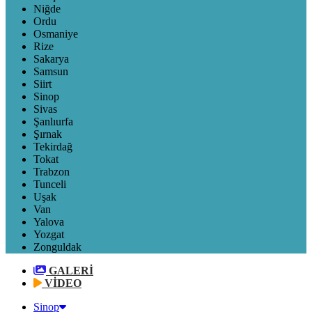
Niğde
Ordu
Osmaniye
Rize
Sakarya
Samsun
Siirt
Sinop
Sivas
Şanlıurfa
Şırnak
Tekirdağ
Tokat
Trabzon
Tunceli
Uşak
Van
Yalova
Yozgat
Zonguldak
GALERİ
VİDEO
Sinop