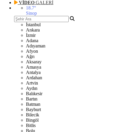
VİDEO
GALERİ
18.7
°
Sinop
İstanbul
Ankara
İzmir
Adana
Adıyaman
Afyon
Ağrı
Aksaray
Amasya
Antalya
Ardahan
Artvin
Aydın
Balıkesir
Bartın
Batman
Bayburt
Bilecik
Bingöl
Bitlis
Bolu