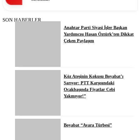
SON HABERLER
Anahtar Parti Siyasi İşler Başkan
Yardımcısı Hasan Öztürk’ten Dikkat
Çeken Paylaşım
Köz Ateşinin Kokusu Boyabat’ı
Sarıyor: PTT Karşısındaki
Ocakbaşında Fiyatlar Cebi
Yakmıyor!”
Boyabat “Avara Türbesi”