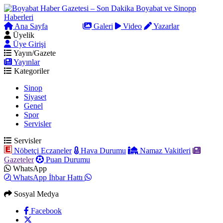
Ana Sayfa
Arama
Galeri
Video
Yazarlar
Üyelik
Üye Girişi
Yayın/Gazete
Yayınlar
Kategoriler
Sinop
Siyaset
Genel
Spor
Servisler
Servisler
Nöbetçi Eczaneler
Hava Durumu
Namaz Vakitleri
Gazeteler
Puan Durumu
WhatsApp
WhatsApp İhbar Hattı
Sosyal Medya
Facebook