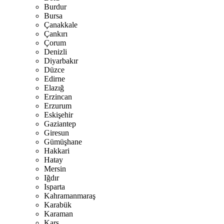
Burdur
Bursa
Çanakkale
Çankırı
Çorum
Denizli
Diyarbakır
Düzce
Edirne
Elazığ
Erzincan
Erzurum
Eskişehir
Gaziantep
Giresun
Gümüşhane
Hakkari
Hatay
Mersin
Iğdır
Isparta
Kahramanmaraş
Karabük
Karaman
Kars