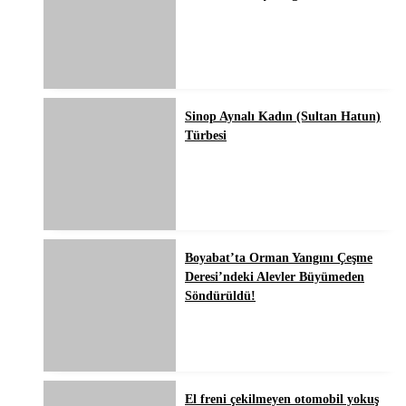
Sinop Aynalı Kadın (Sultan Hatun)
Türbesi
Boyabat’ta Orman Yangını Çeşme
Deresi’ndeki Alevler Büyümeden
Söndürüldü!
El freni çekilmeyen otomobil yokuş