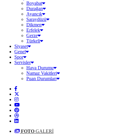
Boyabat
Durağan
Ayancık
Saraydüzü
Dikmen
Erfelek
Gerze
Türkeli
Siyaset
Genel
Spor
Servisler
Hava Durumu
Namaz Vakitleri
Puan Durumları
FOTO
GALERİ