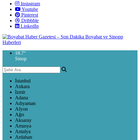
Instagram
Youtube
Pinterest
Dribbble
LinkedIn
18.7
°
Sinop
İstanbul
Ankara
İzmir
Adana
Adıyaman
Afyon
Ağrı
Aksaray
Amasya
Antalya
Ardahan