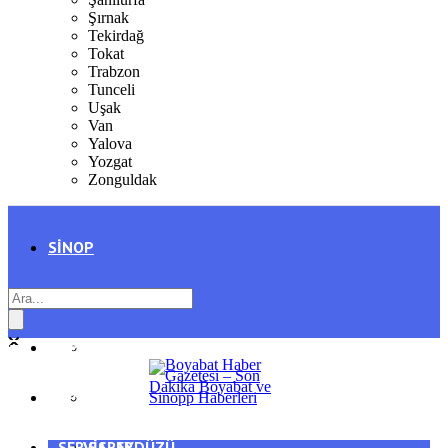
Şırnak
Tekirdağ
Tokat
Trabzon
Tunceli
Uşak
Van
Yalova
Yozgat
Zonguldak
SINOP
SIYASET
BOYABAT
GENEL
DURAĞAN
SPOR
AYANCIK
SERVISLER
SARAYDÜZÜ