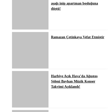
aşağı inip apartman boşluğuna
düştü!
Ramazan Çetinkaya Vefat Etmiştir
Harbiye Açık Hava’da Ağustos
Şöleni Bayhan Müzik Konser
Takvimi Açıklandı!