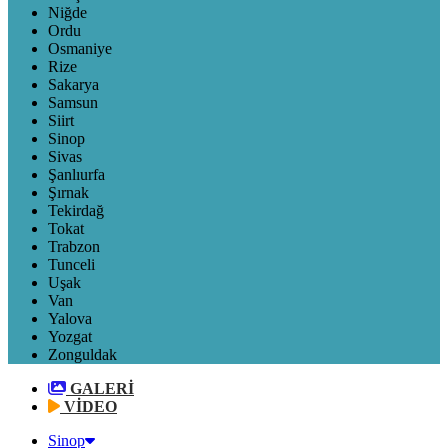
Niğde
Ordu
Osmaniye
Rize
Sakarya
Samsun
Siirt
Sinop
Sivas
Şanlıurfa
Şırnak
Tekirdağ
Tokat
Trabzon
Tunceli
Uşak
Van
Yalova
Yozgat
Zonguldak
GALERİ
VİDEO
Sinop