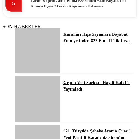
Tarihi Köprü: Adını Roma Eserinden Alan Boyabat’ın
5
Komşu İlçesi 7 Gözlü Köprünün Hikayesi
SON HABERLER
Kuralları Hiçe Sayanlara Boyabat
Emniyetinden 827 Bin TL’lik Ceza
Gripin Yeni Şarkısı “Haydi Kalk!”ı
Yayımladı
“21. Yüzyılda Şebeke Arama Çilesi!
Yeni Parti’li Karadeniz Sinop’un