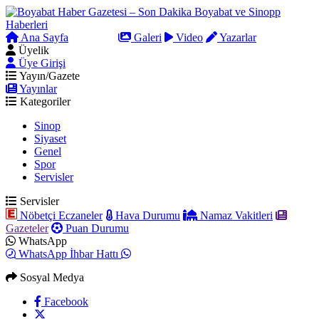
Ana Sayfa
Arama
Galeri
Video
Yazarlar
Üyelik
Üye Girişi
Yayın/Gazete
Yayınlar
Kategoriler
Sinop
Siyaset
Genel
Spor
Servisler
Servisler
Nöbetçi Eczaneler
Hava Durumu
Namaz Vakitleri
Gazeteler
Puan Durumu
WhatsApp
WhatsApp İhbar Hattı
Sosyal Medya
Facebook