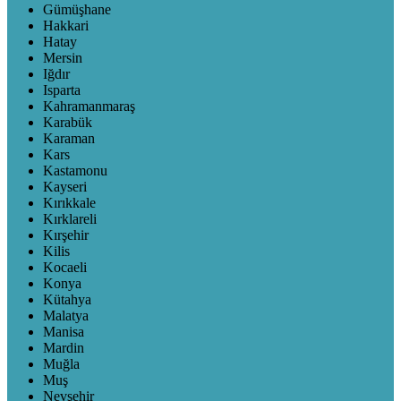
Gümüşhane
Hakkari
Hatay
Mersin
Iğdır
Isparta
Kahramanmaraş
Karabük
Karaman
Kars
Kastamonu
Kayseri
Kırıkkale
Kırklareli
Kırşehir
Kilis
Kocaeli
Konya
Kütahya
Malatya
Manisa
Mardin
Muğla
Muş
Nevşehir