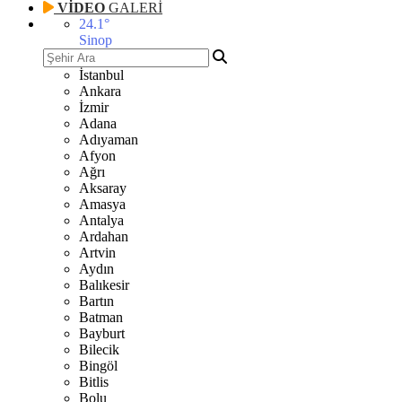
VİDEO
GALERİ
24.1
°
Sinop
İstanbul
Ankara
İzmir
Adana
Adıyaman
Afyon
Ağrı
Aksaray
Amasya
Antalya
Ardahan
Artvin
Aydın
Balıkesir
Bartın
Batman
Bayburt
Bilecik
Bingöl
Bitlis
Bolu