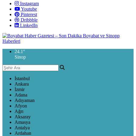
Instagram
Youtube
Pinterest
Dribbble
LinkedIn
24.1
°
Sinop
İstanbul
Ankara
İzmir
Adana
Adıyaman
Afyon
Ağrı
Aksaray
Amasya
Antalya
Ardahan