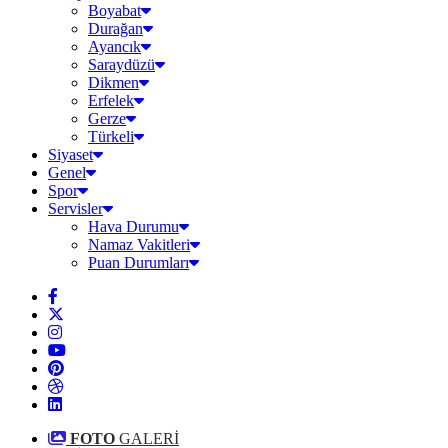
Boyabat
Durağan
Ayancık
Saraydüzü
Dikmen
Erfelek
Gerze
Türkeli
Siyaset
Genel
Spor
Servisler
Hava Durumu
Namaz Vakitleri
Puan Durumları
FOTO
GALERİ