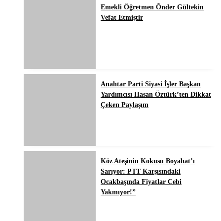
Emekli Öğretmen Ônder Gültekin
Vefat Etmiştir
Anahtar Parti Siyasi İşler Başkan
Yardımcısı Hasan Öztürk’ten Dikkat
Çeken Paylaşım
Köz Ateşinin Kokusu Boyabat’ı
Sarıyor: PTT Karşısındaki
Ocakbaşında Fiyatlar Cebi
Yakmıyor!”