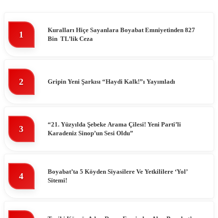
Kuralları Hiçe Sayanlara Boyabat Emniyetinden 827
1
Bin TL’lik Ceza
2
Gripin Yeni Şarkısı “Haydi Kalk!”ı Yayımladı
“21. Yüzyılda Şebeke Arama Çilesi! Yeni Parti’li
3
Karadeniz Sinop’un Sesi Oldu”
Boyabat’ta 5 Köyden Siyasilere Ve Yetkililere ‘Yol’
4
Sitemi!