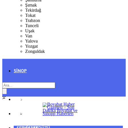
Şırnak
Tekirdağ
Tokat
Trabzon
Tunceli
Uşak
Van
Yalova
Yozgat
Zonguldak
SINOP
SIYASET
BOYABAT
GENEL
DURAĞAN
SPOR
AYANCIK
SERVISLER
SARAYDÜZÜ