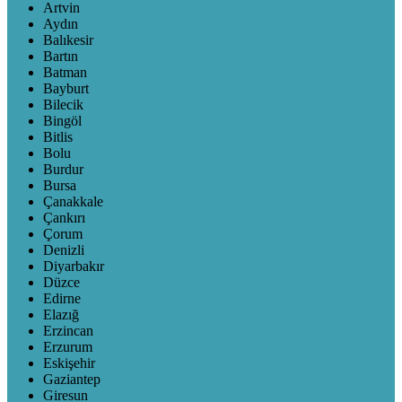
Artvin
Aydın
Balıkesir
Bartın
Batman
Bayburt
Bilecik
Bingöl
Bitlis
Bolu
Burdur
Bursa
Çanakkale
Çankırı
Çorum
Denizli
Diyarbakır
Düzce
Edirne
Elazığ
Erzincan
Erzurum
Eskişehir
Gaziantep
Giresun