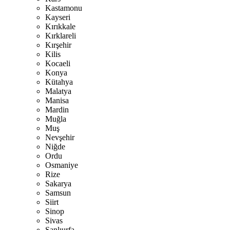
Kastamonu
Kayseri
Kırıkkale
Kırklareli
Kırşehir
Kilis
Kocaeli
Konya
Kütahya
Malatya
Manisa
Mardin
Muğla
Muş
Nevşehir
Niğde
Ordu
Osmaniye
Rize
Sakarya
Samsun
Siirt
Sinop
Sivas
Şanlıurfa