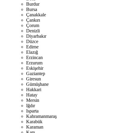
Burdur
Bursa
Çanakkale
Çankırı
Çorum
Denizli
Diyarbakır
Düzce
Edirne
Elazığ
Erzincan
Erzurum
Eskişehir
Gaziantep
Giresun
Gümüşhane
Hakkari
Hatay
Mersin
Iğdır
Isparta
Kahramanmaraş
Karabük
Karaman
Kars