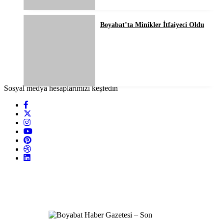
Boyabat’ta Minikler İtfaiyeci Oldu
Sosyal medya hesaplarımızı keşfedin