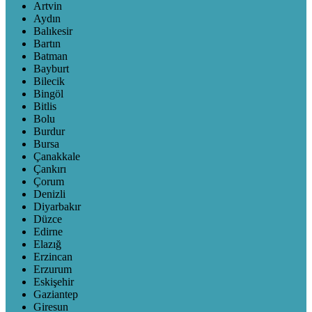
Artvin
Aydın
Balıkesir
Bartın
Batman
Bayburt
Bilecik
Bingöl
Bitlis
Bolu
Burdur
Bursa
Çanakkale
Çankırı
Çorum
Denizli
Diyarbakır
Düzce
Edirne
Elazığ
Erzincan
Erzurum
Eskişehir
Gaziantep
Giresun