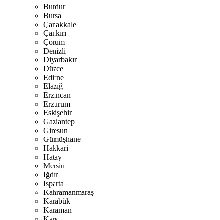
Burdur
Bursa
Çanakkale
Çankırı
Çorum
Denizli
Diyarbakır
Düzce
Edirne
Elazığ
Erzincan
Erzurum
Eskişehir
Gaziantep
Giresun
Gümüşhane
Hakkari
Hatay
Mersin
Iğdır
Isparta
Kahramanmaraş
Karabük
Karaman
Kars