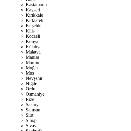
Kastamonu
Kayseri
Kırıkkale
Kırklareli
Kırşehir
Kilis
Kocaeli
Konya
Kütahya
Malatya
Manisa
Mardin
Muğla
Muş
Nevşehir
Niğde
Ordu
Osmaniye
Rize
Sakarya
Samsun
Siirt
Sinop
Sivas
Şanlıurfa