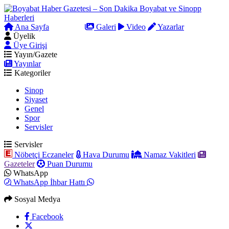
Ana Sayfa
Arama
Galeri
Video
Yazarlar
Üyelik
Üye Girişi
Yayın/Gazete
Yayınlar
Kategoriler
Sinop
Siyaset
Genel
Spor
Servisler
Servisler
Nöbetçi Eczaneler
Hava Durumu
Namaz Vakitleri
Gazeteler
Puan Durumu
WhatsApp
WhatsApp İhbar Hattı
Sosyal Medya
Facebook