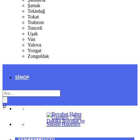
Şırnak
Tekirdağ
Tokat
Trabzon
Tunceli
Uşak
Van
Yalova
Yozgat
Zonguldak
SINOP
SIYASET
BOYABAT
GENEL
DURAĞAN
SPOR
AYANCIK
SERVISLER
SARAYDÜZÜ