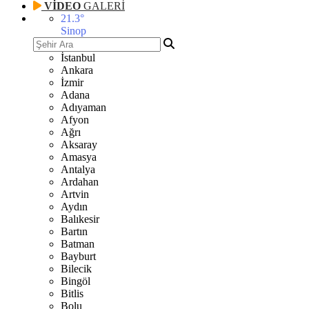
VİDEO
GALERİ
21.3
°
Sinop
İstanbul
Ankara
İzmir
Adana
Adıyaman
Afyon
Ağrı
Aksaray
Amasya
Antalya
Ardahan
Artvin
Aydın
Balıkesir
Bartın
Batman
Bayburt
Bilecik
Bingöl
Bitlis
Bolu