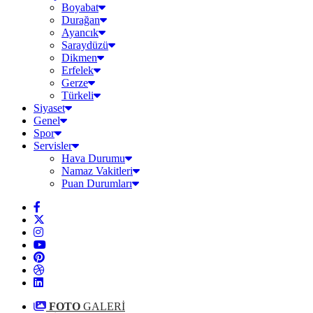
Boyabat
Durağan
Ayancık
Saraydüzü
Dikmen
Erfelek
Gerze
Türkeli
Siyaset
Genel
Spor
Servisler
Hava Durumu
Namaz Vakitleri
Puan Durumları
FOTO
GALERİ