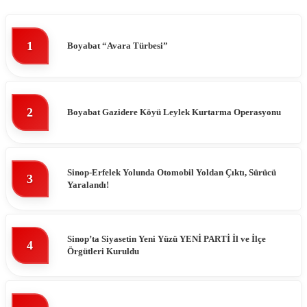
1
Boyabat “Avara Türbesi”
2
Boyabat Gazidere Köyü Leylek Kurtarma Operasyonu
Sinop-Erfelek Yolunda Otomobil Yoldan Çıktı, Sürücü
3
Yaralandı!
Sinop’ta Siyasetin Yeni Yüzü YENİ PARTİ İl ve İlçe
4
Örgütleri Kuruldu