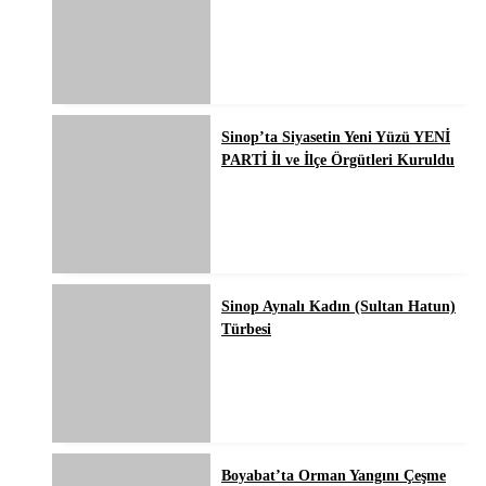
Sinop’ta Siyasetin Yeni Yüzü YENİ
PARTİ İl ve İlçe Örgütleri Kuruldu
Sinop Aynalı Kadın (Sultan Hatun)
Türbesi
Boyabat’ta Orman Yangını Çeşme