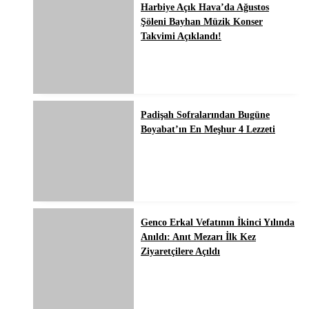
Harbiye Açık Hava’da Ağustos
Şöleni Bayhan Müzik Konser
Takvimi Açıklandı!
Padişah Sofralarından Bugüne
Boyabat’ın En Meşhur 4 Lezzeti
Genco Erkal Vefatının İkinci Yılında
Anıldı: Anıt Mezarı İlk Kez
Ziyaretçilere Açıldı