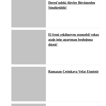
Deresi’ndeki Alevler Büyümeden
Söndürüldü!
El freni çekilmeyen otomobil yokuş
aşağı inip apartman boşluğuna
düştü!
Ramazan Çetinkaya Vefat Etmiştir