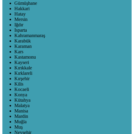
Gümüşhane
Hakkari
Hatay
Mersin
Iğdır
Isparta
Kahramanmaraş
Karabük
Karaman
Kars
Kastamonu
Kayseri
Kırıkkale
Kırklareli
Kırşehir
Kilis
Kocaeli
Konya
Kütahya
Malatya
Manisa
Mardin
Muğla
Muş
Nevşehir