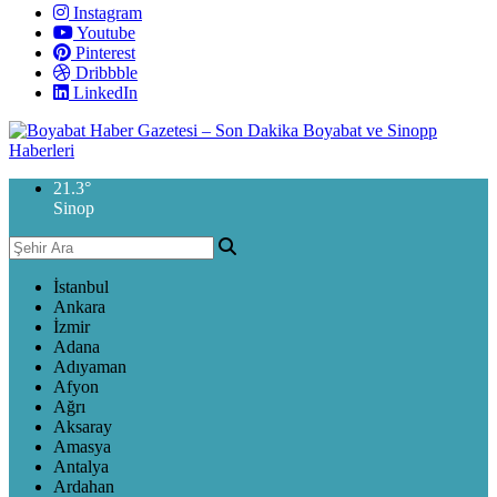
Instagram
Youtube
Pinterest
Dribbble
LinkedIn
21.3
°
Sinop
İstanbul
Ankara
İzmir
Adana
Adıyaman
Afyon
Ağrı
Aksaray
Amasya
Antalya
Ardahan