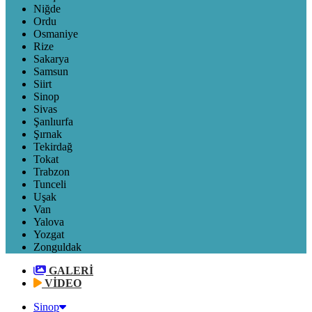
Niğde
Ordu
Osmaniye
Rize
Sakarya
Samsun
Siirt
Sinop
Sivas
Şanlıurfa
Şırnak
Tekirdağ
Tokat
Trabzon
Tunceli
Uşak
Van
Yalova
Yozgat
Zonguldak
GALERİ
VİDEO
Sinop